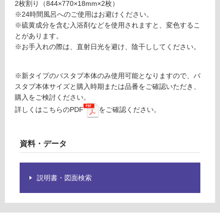
2枚割り（844×770×18mm×2枚）
グ
グ
※24時間風呂へのご使用はお避けください。
ル
※硫黄成分を含む入浴剤などを使用されますと、変色するこ
ー
とがあります。
土足・遮
ビ
※お手入れの際は、直射日光を避け、陰干ししてください。
ー
音・床暖
エ
対
イ
※新タイプのバスタブ本体のみ使用可能となりますので、バ
応
ト
スタブ本体サイズと購入時期または品番をご確認いただき、
し
専
購入をご検討ください。
て
用
詳しくはこちらのPDF
をご確認ください。
い
風
る
呂
フ
対
資料・データ
タ
応
し
運賃表
て
説明書・図面検索
E
い
る
が
運
制
賃