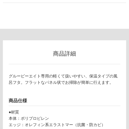
以
外)
使
用
不
可
商品詳細
フ
グルービーエイト専用の軽くて扱いやすい、保温タイプの風
ロ
呂フタ。フラットなパネル状でお掃除が簡単に行えます。
B
ー
A
商品仕様
1
リ
2
●材質
0
本体：ポリプロピレン
4
ン
エッジ：オレフィン系エラストマー（抗菌・防カビ）
9