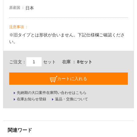
壁・
日本
原産国
屋
外
注意事項
壁・
※旧タイプとは形状が合いません。下記仕様欄ご確認くださ
浴
い。
室
壁
ご注文：
セット
在庫
8セット
使
用
可
カートに入れる
能
先納期の大口案件在庫問い合わせはこちら
使
在庫お知らせ登録
返品・交換について
用
可
能
(寒
冷
地