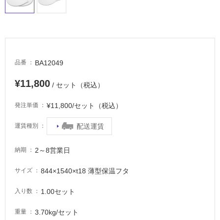
適
し
て
い
る
が
BA12049
品番
注
意
¥11,800
/ セット（税込）
が
必
¥11,800/セット（税込）
発注単価
要
適
配送運賃
運賃種別
し
て
2～8営業日
納期
い
な
844×1540×t18 薄型保温フタ
サイズ
い
1.00セット
入り数
屋
3.70kg/セット
重量
内