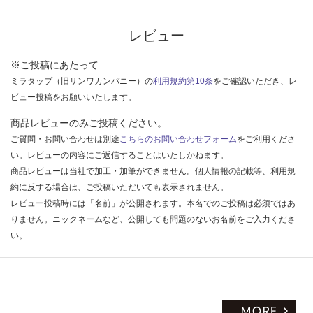
限
合
あ
計
レビュー
り
:
の
¥1,
※ご投稿にあたって
為
65
注
ミラタップ（旧サンワカンパニー）の
利用規約第10条
をご確認いただき、レ
0/
意
ビュー投稿をお願いいたします。
セ
が
ッ
商品レビューのみご投稿ください。
必
ト
ご質問・お問い合わせは別途
こちらのお問い合わせフォーム
をご利用くださ
要
い。レビューの内容にご返信することはいたしかねます。
※
商品レビューは当社で加工・加筆ができません。個人情報の記載等、利用規
商
約に反する場合は、ご投稿いただいても表示されません。
品
レビュー投稿時には「名前」が公開されます。本名でのご投稿は必須ではあ
仕
様
りません。ニックネームなど、公開しても問題のないお名前をご入力くださ
欄
い。
を
ご
確
認
く