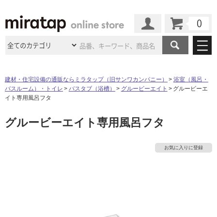
カート
マイページ
商品カテゴリ
建材・住宅設備の通販ならミラタップ（旧サンワカンパニー）
浴室（風呂・
バスルーム）・トイレ
バスタブ（浴槽）
グルービーエイト
グルービーエ
施工事例
洗面所・水回り
タイル
イト専用風呂フタ
ショールーム
タ
施工事例
法人案件納入事例
グルービーエイト専用風呂フタ
キッチン
浴室（風呂・
バスルー
ム）・
トイレ
ショールームの
ご案内
東京
ショールーム
イ
ミラタップ
のあるくらし
お客様訪問
インタビュー
ドア（扉）・
建具・玄関
お気に入りに登録
サポート
扉
エクステリア
（外構）
大阪
ショールーム
仙台
ショールーム
ル
店舗・施設事例
その他サービス
ご利用ガイド
初めての方へ
ウッドデッキ
フローリング・
床材
名古屋
ショールーム
京都
ショールーム
屋
ミラタップと
創る家
工事会社紹介
Coziコンシ
よくある質問
お問い合わせ
内
ASOLIE
ェルジュ
収納
インテリア・
家具
福岡
ショールーム
札幌スマート
ショールー
床・