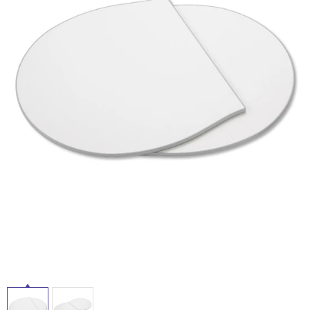
ム
修理お問い合わせ
クレーム公開
屋
自分らしい家づくり
最高のリノベ会社が
みつ
照明
ペット用品
横浜スマート
ショールー
外
SUVACO
かる
リノベりす
ム
ウェルビーみのお
HDC
説明書・図面検索
水まわり
3年保証
床・
BOX
内装用建材
パネル・壁材
浴
お役立ち情報
住まいの
スタイリング
室
ロートアイアン
天然石・石材
アイデア
床・
ミラタップ
チャンネル
駐
メンテナンス・
施工材
新商品
オンライン相談
車
場
非
常
に
適
し
て
い
る