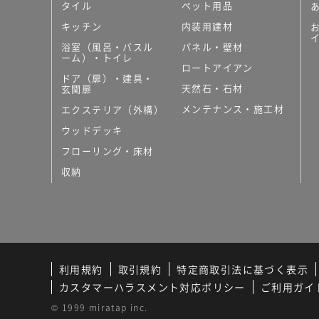
タイル
ペット用品
キッチン
内装用建材
浴室（風呂・バスル
パネル・壁材
ーム）・トイレ
ロートアイアン
ドア（扉）・建具・
天然石・石材
玄関扉
メンテナンス・施工材
エクステリア（外構）
ウッドデッキ
フローリング・床材
収納
利用規約
取引規約
特定商取引法に基づく表示
カスタマーハラスメント対応ポリシー
ご利用ガイ
© 1999 miratap inc.