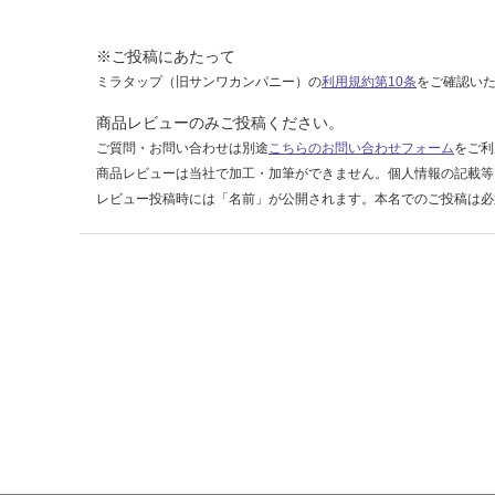
ル
ダ
※ご投稿にあたって
ー
ミラタップ（旧サンワカンパニー）の
利用規約第10条
をご確認い
マ
ッ
商品レビューのみご投稿ください。
ト
ご質問・お問い合わせは別途
こちらのお問い合わせフォーム
をご利
ブ
商品レビューは当社で加工・加筆ができません。個人情報の記載等
ラ
レビュー投稿時には「名前」が公開されます。本名でのご投稿は必
ッ
ク
運賃表
G
運
賃
合
計
: