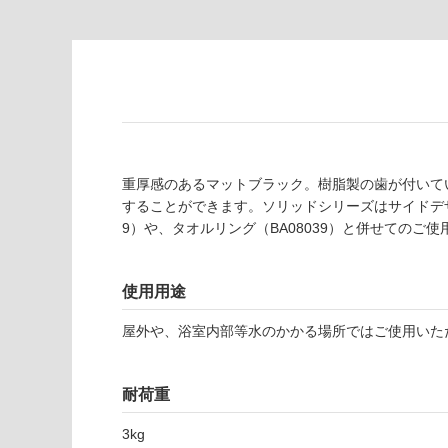
注
適
意
し
が
て
必
い
要
な
※
い
商
屋内壁・屋外
品
重厚感のあるマットブラック。樹脂製の歯が付いて
壁・浴室壁
仕
することができます。ソリッドシリーズはサイドデザ
様
使用可
9）や、タオルリング（BA08039）と併せてのご
欄
能
を
ご
使用用途
使用可
確
能
認
屋外や、浴室内部等水のかかる場所ではご使用いた
(寒冷地
く
以外)
だ
B
さ
耐荷重
使用不
A
い
可
1
3kg
対