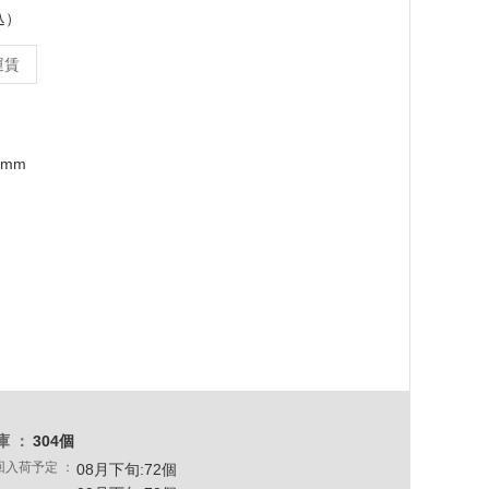
込）
運賃
1mm
庫
304個
回入荷予定
08月下旬:72個