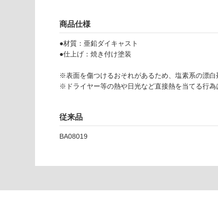
9
応
4
し
商品仕様
3
て
9
い
●材質：亜鉛ダイキャスト
ソ
な
●仕上げ：焼き付け塗装
リ
い
ッ
※表面を傷つけるおそれがあるため、塩素系の漂白
ド
※ドライヤー等の熱や日光など直接熱を当てる行為
ワ
ン
ハ
従来品
ン
ド
BA08019
カ
ッ
ト
ペ
ー
パ
ー
ホ