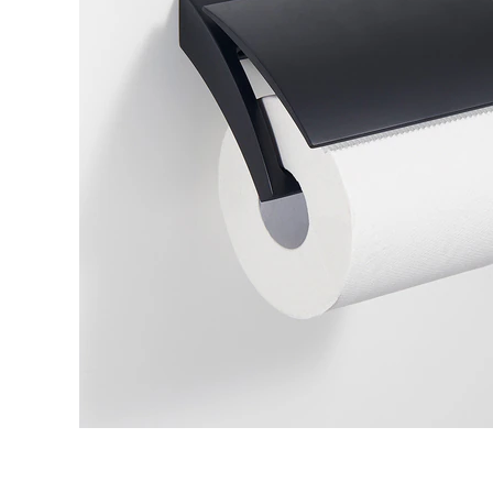
タイル
フローリ
ング
屋内床・
屋外床・
土足・遮
浴室床・