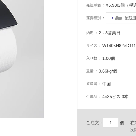
¥5,980/個（税
発注単価
配送
運賃種別
2～8営業日
納期
W140×H82×D11
サイズ
1.00個
入り数
0.66kg/個
重量
中国
原産国
4×35ビス 3本
付属品
ご注文：
個
在
次