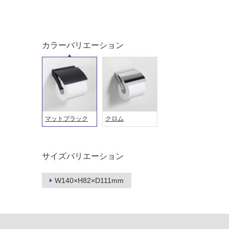
音・床暖
駐車場
対
非
応
常
し
に
カラーバリエーション
て
適
い
し
る
て
い
対
る
応
し
適
マットブラック
クロム
て
し
い
て
る
い
サイズバリエーション
が
る
制
が
W140×H82×D111mm
限
注
あ
意
り
が
の
必
為
要