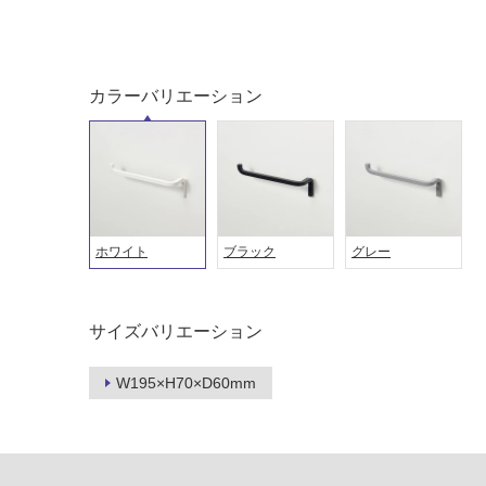
応
常
し
に
て
適
い
し
カラーバリエーション
る
て
い
対
る
応
し
適
て
し
い
て
る
ホワイト
ブラック
グレー
い
が
る
制
が
限
注
サイズバリエーション
あ
意
り
が
W195×H70×D60mm
の
必
為
要
注
適
意
し