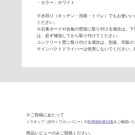
A
て
・カラー：ホワイト
2
い
1
な
※水回り（キッチン・洗面・トイレ）でもお使いい
0
い
ください。
4
※石膏ボードや合板の壁面に取り付ける場合は、下
4
は、必ず補強してから取り付けてください。
ス
コンクリート壁に取り付ける場合は、別途、市販の
ク
※インパクトドライバーは使用しないでください。
リ
ブ
タ
オ
ル
リ
ン
グ
(L)
ホ
※ご投稿にあたって
ワ
ミラタップ（旧サンワカンパニー）の
利用規約第10条
をご確認い
イ
商品レビューのみご投稿ください。
ト