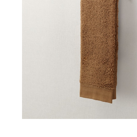
タイル
フローリ
ング
屋内床・
屋外床・
土足・遮
浴室床・
音・床暖
駐車場
対
非