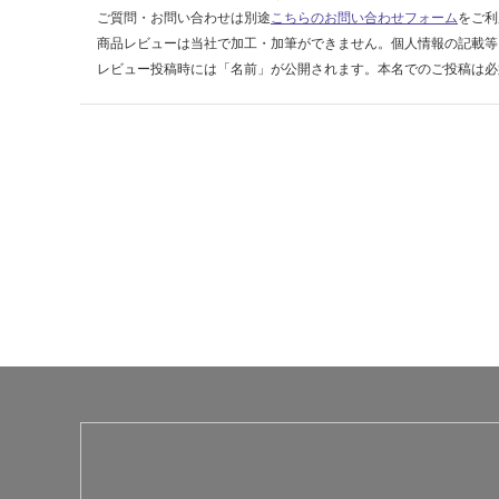
W
ご質問・お問い合わせは別途
こちらのお問い合わせフォーム
をご利
19
商品レビューは当社で加工・加筆ができません。個人情報の記載等
5
レビュー投稿時には「名前」が公開されます。本名でのご投稿は必
運賃表
G
運
賃
合
計
:
¥8
9
0/
個