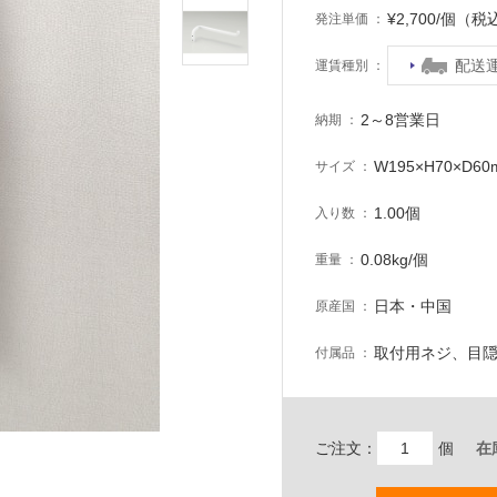
¥2,700/個（税
発注単価
配送
運賃種別
2～8営業日
納期
W195×H70×D6
サイズ
1.00個
入り数
0.08kg/個
重量
日本・中国
原産国
取付用ネジ、目
付属品
ご注文：
個
在