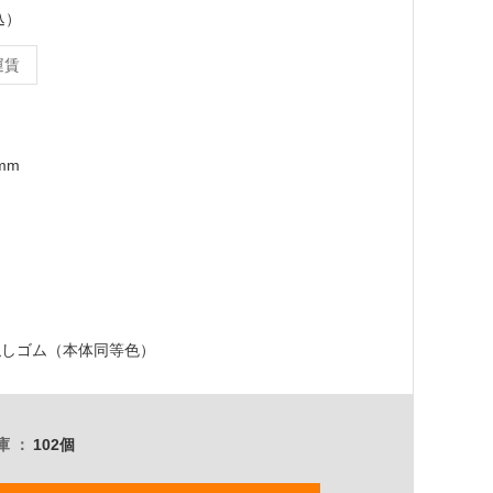
込）
運賃
0mm
隠しゴム（本体同等色）
庫
102個