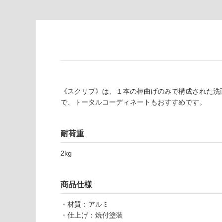
が
て
必
い
要
な
※
い
商
屋内壁・屋外
品
壁・浴室壁
仕
様
使用可
欄
《スクリブ》は、１本の棒曲げのみで構成された洗
能
を
で、トータルコーディネートもおすすめです。
ご
使用可
確
能
認
耐荷重
(寒冷地
く
2kg
以外)
だ
さ
使用不
い
可
商品仕様
対
応
・材質：アルミ
B
し
・仕上げ：焼付塗装