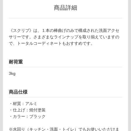
B
商品詳細
グ
A
2
土足・遮
1
《スクリブ》は、１本の棒曲げのみで構成された洗面アクセ
0
音・床暖
サリーです。さまざまなラインナップを取り揃えていますの
4
対
で、トータルコーディネートもおすすめです。
8
応
ス
し
ク
耐荷重
て
リ
い
ブ
3kg
る
ペ
ー
対
パ
応
商品仕様
ー
し
ス
て
・材質：アルミ
ト
い
・仕上げ：焼付塗装
ッ
る
・カラー：ブラック
カ
が
ー
制
※水回り（キッチン・洗面・トイレ）でもお使いいただけま