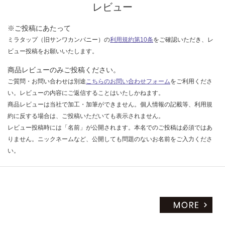
く
レビュー
だ
さ
※ご投稿にあたって
い
ミラタップ（旧サンワカンパニー）の
利用規約第10条
をご確認いただき、レ
ビュー投稿をお願いいたします。
対
応
商品レビューのみご投稿ください。
し
ご質問・お問い合わせは別途
こちらのお問い合わせフォーム
をご利用くださ
て
い。レビューの内容にご返信することはいたしかねます。
い
商品レビューは当社で加工・加筆ができません。個人情報の記載等、利用規
な
約に反する場合は、ご投稿いただいても表示されません。
い
レビュー投稿時には「名前」が公開されます。本名でのご投稿は必須ではあ
りません。ニックネームなど、公開しても問題のないお名前をご入力くださ
い。