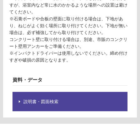
ブ
限
すが、浴室内など常に水のかかるような場所への設置は避け
ラ
あ
てください。
ッ
り
※石膏ボードや合板の壁面に取り付ける場合は、下地があ
ク
の
り、ねじがよく効く場所に取り付けてください。下地が無い
W
為
場合は、必ず補強してから取り付けてください。
3
注
コンクリート壁に取り付ける場合は、別途、市販のコンクリ
6
意
ート壁用アンカーをご準備ください。
が
※インパクトドライバーは使用しないでください。締め付け
運賃表
必
すぎや破損の原因となります。
G
要
※
資料・データ
商
運
品
賃
仕
合
様
説明書・図面検索
計
欄
:
を
¥8
ご
9
確
0/
認
個