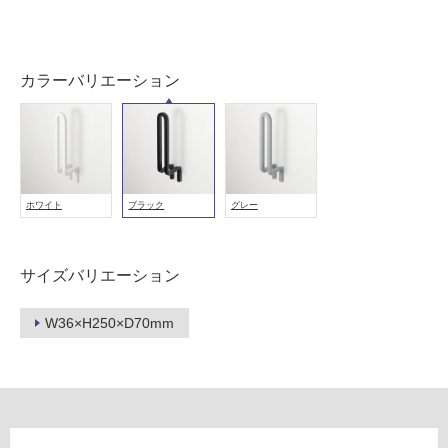
地
以
外)
使
カラーバリエーション
用
不
可
ホワイト
ブラック
グレー
フ
サイズバリエーション
ロ
W36×H250×D70mm
ー
リ
ン