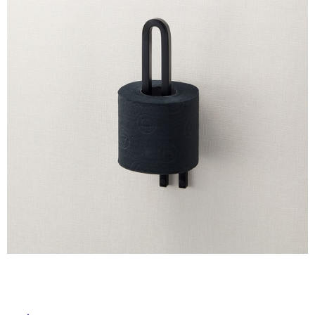
床・
ム
修理お問い合わせ
クレーム公開
自分らしい家づくり
最高のリノベ会社が
みつ
屋
照明
ペット用品
横浜スマート
ショールー
SUVACO
かる
リノベりす
外
ム
ウェルビーみのお
HDC
説明書・図面検索
水まわり
3年保証
BOX
床・
内装用建材
パネル・壁材
浴
お役立ち情報
住まいの
スタイリング
室
ロートアイアン
天然石・石材
アイデア
床・
ミラタップ
チャンネル
駐
メンテナンス・
施工材
新商品
オンライン相談
車
場
非
常
に
適
し
て
い
る