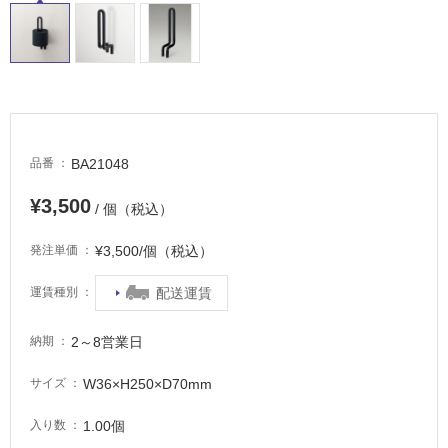
適
し
て
い
る
が
注
BA21048
品番
意
が
¥3,500
必
/ 個（税込）
要
¥3,500/個（税込）
発注単価
適
し
配送運賃
運賃種別
て
い
2～8営業日
納期
な
い
W36×H250×D70mm
サイズ
屋
1.00個
入り数