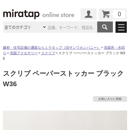
カート
マイページ
商品カテゴリ
建材・住宅設備の通販ならミラタップ（旧サンワカンパニー）
洗面所・水回
り
洗面アクセサリー
スクリブ
スクリブ ペーパーストッカー ブラック W3
施工事例
洗面所・水回り
タイル
6
ショールーム
施工事例
法人案件納入事例
タ
スクリブ ペーパーストッカー ブラック
キッチン
浴室（風呂・
バスルー
ム）・
トイレ
ショールームの
ご案内
東京
ショールーム
W36
ミラタップ
のあるくらし
お客様訪問
インタビュー
イ
ドア（扉）・
建具・玄関
サポート
扉
エクステリア
（外構）
大阪
ショールーム
仙台
ショールーム
店舗・施設事例
お気に入りに登録
ル
その他サービス
ご利用ガイド
初めての方へ
ウッドデッキ
フローリング・
床材
名古屋
ショールーム
京都
ショールーム
屋
ミラタップと
創る家
工事会社紹介
Coziコンシ
よくある質問
お問い合わせ
ASOLIE
ェルジュ
内
収納
インテリア・
家具
福岡
ショールーム
札幌スマート
ショールー