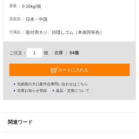
内
0.16kg/個
重量
壁・
屋
日本・中国
原産国
外
取付用ネジ、目隠しゴム（本体同等色）
付属品
壁・
浴
室
ご注文：
個
在庫
54個
壁
使
カートに入れる
用
可
先納期の大口案件在庫問い合わせはこちら
能
在庫お知らせ登録
返品・交換について
使
用
可
能
(寒
冷