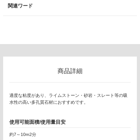
以
外)
使
用
不
可
フ
商品詳細
ロ
適度な粘度があり、ライムストーン・砂岩・スレート等の吸
C
ー
水性の高い多孔質石材におすすめです。
M
0
リ
1
使用可能面積/使用量目安
0
ン
2
約7～10m2分
9