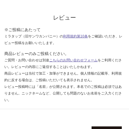
限
運
あ
賃
り
レビュー
合
の
計
為
※ご投稿にあたって
:
注
ミラタップ（旧サンワカンパニー）の
利用規約第10条
をご確認いただき、レ
¥1,
意
14
ビュー投稿をお願いいたします。
が
0/
必
商品レビューのみご投稿ください。
本
要
ご質問・お問い合わせは別途
こちらのお問い合わせフォーム
をご利用くださ
※
い。レビューの内容にご返信することはいたしかねます。
商
商品レビューは当社で加工・加筆ができません。個人情報の記載等、利用規
品
約に反する場合は、ご投稿いただいても表示されません。
仕
レビュー投稿時には「名前」が公開されます。本名でのご投稿は必須ではあ
様
りません。ニックネームなど、公開しても問題のないお名前をご入力くださ
欄
い。
を
ご
確
認
く