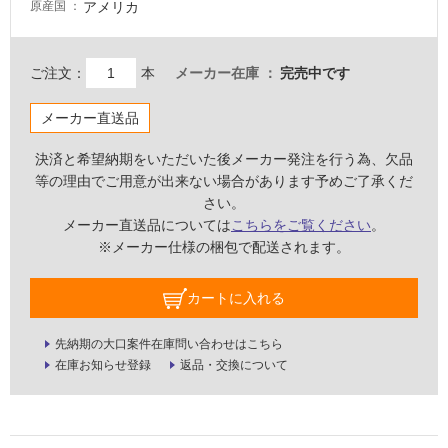
アメリカ
原産国
壁・
屋
外
ご注文：
本
メーカー在庫
完売中です
壁・
メーカー直送品
浴
室
決済と希望納期をいただいた後メーカー発注を行う為、欠品
壁
等の理由でご用意が出来ない場合があります予めご了承くだ
さい。
使
メーカー直送品については
こちらをご覧ください
。
用
※メーカー仕様の梱包で配送されます。
可
能
カートに入れる
使
用
先納期の大口案件在庫問い合わせはこちら
可
在庫お知らせ登録
返品・交換について
能
(寒
冷
地