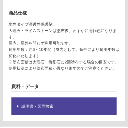
ス
グ
ト
商品仕様
ー
土足・遮
ン
水性タイプ浸透性保護剤
音・床暖
シ
大理石・ライムストーンは塗布後、わずかに濡れ色になりま
ー
す。
対
ラ
屋内、屋外を問わず利用可能です。
応
ー
耐用年数：約6～10年間（屋内として。条件により耐用年数は
し
ゴ
変化いたします）
て
ー
※塗布面積は大理石・御影石に2回塗布する場合の目安です。
い
ル
使用状況により塗布面積が異なりますのでご注意ください。
る
ド
対
S
応
資料・データ
サ
し
イ
て
ズ
い
説明書・図面検索
る
運賃表
が
F
制