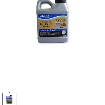
ム
修理お問い合わせ
クレーム公開
屋
自分らしい家づくり
最高のリノベ会社が
みつ
照明
ペット用品
横浜スマート
ショールー
外
SUVACO
かる
リノベりす
ム
ウェルビーみのお
HDC
説明書・図面検索
水まわり
3年保証
床・
BOX
内装用建材
パネル・壁材
浴
お役立ち情報
住まいの
スタイリング
室
ロートアイアン
天然石・石材
アイデア
床・
ミラタップ
チャンネル
駐
メンテナンス・
施工材
新商品
オンライン相談
車
場
非
常
に
適
し
て
い
る