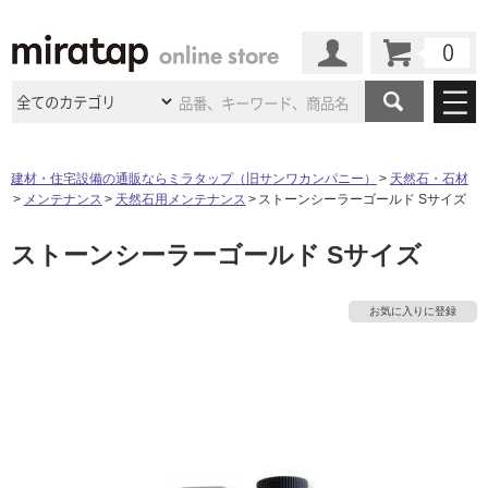
カート
マイページ
商品カテゴリ
建材・住宅設備の通販ならミラタップ（旧サンワカンパニー）
天然石・石材
メンテナンス
天然石用メンテナンス
ストーンシーラーゴールド Sサイズ
施工事例
洗面所・水回り
タイル
ストーンシーラーゴールド Sサイズ
ショールーム
タ
施工事例
法人案件納入事例
キッチン
浴室（風呂・
バスルー
ム）・
トイレ
ショールームの
ご案内
東京
ショールーム
イ
お気に入りに登録
ミラタップ
のあるくらし
お客様訪問
インタビュー
ドア（扉）・
建具・玄関
サポート
扉
エクステリア
（外構）
大阪
ショールーム
仙台
ショールーム
ル
店舗・施設事例
その他サービス
ご利用ガイド
初めての方へ
ウッドデッキ
フローリング・
床材
名古屋
ショールーム
京都
ショールーム
屋
ミラタップと
創る家
工事会社紹介
Coziコンシ
よくある質問
お問い合わせ
内
ASOLIE
ェルジュ
収納
インテリア・
家具
福岡
ショールーム
札幌スマート
ショールー
床・