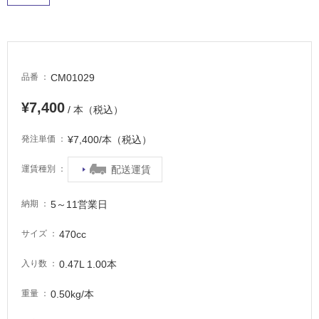
適
し
て
い
る
CM01029
品番
が
注
¥7,400
/ 本（税込）
意
が
¥7,400/本（税込）
発注単価
必
要
配送運賃
運賃種別
適
し
5～11営業日
納期
て
い
470cc
サイズ
な
い
0.47L 1.00本
入り数
0.50kg/本
重量
屋
内