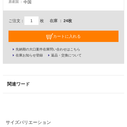
中国
原産国
壁・
屋
外
ご注文：
枚
在庫
24枚
壁・
浴
カートに入れる
室
先納期の大口案件在庫問い合わせはこちら
壁
在庫お知らせ登録
返品・交換について
使
用
可
能
使
用
可
能
(寒
冷
サイズバリエーション
地