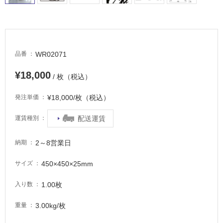
適
し
て
い
る
WR02071
品番
が
注
¥18,000
/ 枚（税込）
意
が
¥18,000/枚（税込）
発注単価
必
要
配送運賃
運賃種別
適
し
2～8営業日
納期
て
い
450×450×25mm
サイズ
な
い
1.00枚
入り数
3.00kg/枚
重量
屋
内