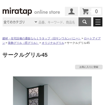
カート
マイページ
商品カテゴリ
建材・住宅設備の通販ならミラタップ（旧サンワカンパニー）
ロートアイア
ン
装飾グリル（窓グリル）
オリジナルグリル
サークルグリル45
施工事例
洗面所・水回り
タイル
サークルグリル45
ショールーム
タ
施工事例
法人案件納入事例
キッチン
浴室（風呂・
バスルー
ム）・
トイレ
ショールームの
ご案内
東京
ショールーム
イ
お気に入りに登録
ミラタップ
のあるくらし
お客様訪問
インタビュー
ドア（扉）・
建具・玄関
サポート
扉
エクステリア
（外構）
大阪
ショールーム
仙台
ショールーム
ル
店舗・施設事例
その他サービス
ご利用ガイド
初めての方へ
ウッドデッキ
フローリング・
床材
名古屋
ショールーム
京都
ショールーム
屋
ミラタップと
創る家
工事会社紹介
Coziコンシ
よくある質問
お問い合わせ
内
ASOLIE
ェルジュ
収納
インテリア・
家具
福岡
ショールーム
札幌スマート
ショールー
床・