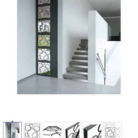
ム
修理お問い合わせ
クレーム公開
屋
自分らしい家づくり
最高のリノベ会社が
みつ
照明
ペット用品
横浜スマート
ショールー
外
SUVACO
かる
リノベりす
ム
ウェルビーみのお
HDC
説明書・図面検索
水まわり
3年保証
床・
BOX
内装用建材
パネル・壁材
浴
お役立ち情報
住まいの
スタイリング
室
ロートアイアン
天然石・石材
アイデア
床・
ミラタップ
チャンネル
駐
メンテナンス・
施工材
新商品
オンライン相談
車
場
非
常
に
適
し
て
い
る