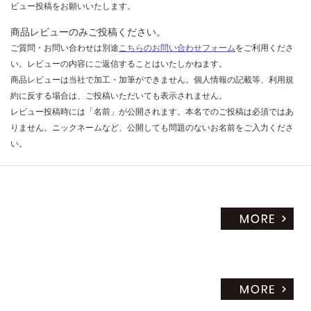
65
限
ビュー投稿をお願いいたします。
0/
あ
商品レビューのみご投稿ください。
枚
り
ご質問・お問い合わせは別途
こちらのお問い合わせフォーム
をご利用くださ
の
い。レビューの内容にご返信することはいたしかねます。
為
商品レビューは当社で加工・加筆ができません。個人情報の記載等、利用規
注
意
約に反する場合は、ご投稿いただいても表示されません。
が
レビュー投稿時には「名前」が公開されます。本名でのご投稿は必須ではあ
必
りません。ニックネームなど、公開しても問題のないお名前をご入力くださ
要
い。
※
商
品
仕
様
欄
を
ご
確
認
く