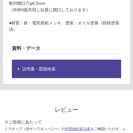
1
取付開口穴φ6.5mm
グ
サ
（外枠4面共同じ位置に開口しております）
ー
ク
土足・遮
●材質：鉄・電気亜鉛メッキ、塗装：オイル塗装（防錆塗装
ル
済）
音・床暖
グ
リ
対
ル
応
資料・データ
4
し
5
て
い
説明書・図面検索
運賃表
る
E
対
応
運
し
賃
て
合
レビュー
い
計
る
:
が
※ご投稿にあたって
¥1,
制
ミラタップ（旧サンワカンパニー）の
利用規約第10条
をご確認いただき、レ