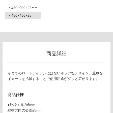
以
450×900×25mm
外)
450×450×25mm
使
用
不
可
商品詳細
フ
ロ
今までのロートアイアンにはないポップなデザイン。重厚な
イメージを払拭することで使用用途がグッと広がります。
W
ー
R
0
リ
商品仕様
2
0
●外枠：厚み6mm
ン
7
縦横方向の公差±5mm