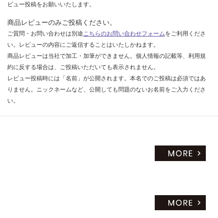
合
限
ビュー投稿をお願いいたします。
計
あ
商品レビューのみご投稿ください。
:
り
¥1,
ご質問・お問い合わせは別途
こちらのお問い合わせフォーム
をご利用くださ
の
14
い。レビューの内容にご返信することはいたしかねます。
為
0/
商品レビューは当社で加工・加筆ができません。個人情報の記載等、利用規
注
本
意
約に反する場合は、ご投稿いただいても表示されません。
が
レビュー投稿時には「名前」が公開されます。本名でのご投稿は必須ではあ
必
りません。ニックネームなど、公開しても問題のないお名前をご入力くださ
要
い。
※
商
品
仕
様
欄
を
ご
確
認
く