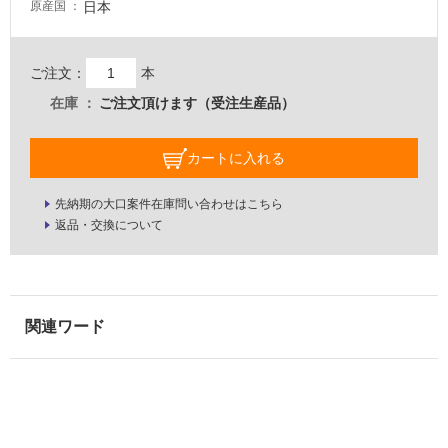
日本
原産国
壁・
屋
外
ご注文：
本
壁・
在庫
ご注文頂けます（受注生産品）
浴
室
カートに入れる
壁
先納期の大口案件在庫問い合わせはこちら
使
返品・交換について
用
可
能
使
用
可
能
(寒
冷
地