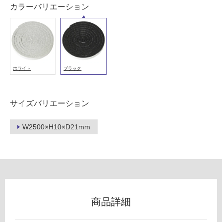
カラーバリエーション
以
外)
使
用
不
可
ホワイト
ブラック
サイズバリエーション
フ
C
M
W2500×H10×D21mm
ロ
0
2
4
ー
8
9
リ
ク
商品詳細
ッ
ン
シ