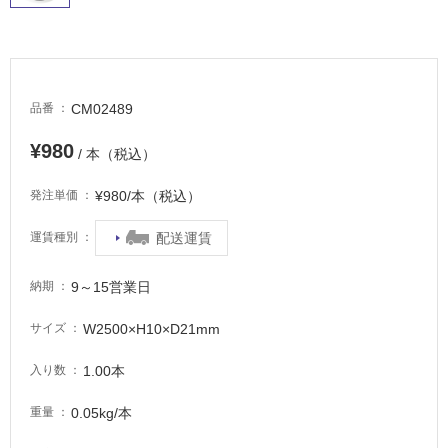
適
し
て
い
る
CM02489
品番
が
注
¥980
/ 本（税込）
意
が
¥980/本（税込）
発注単価
必
要
配送運賃
運賃種別
適
し
9～15営業日
納期
て
い
W2500×H10×D21mm
サイズ
な
い
1.00本
入り数
0.05kg/本
重量
屋
内