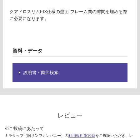
ョ
グ
ン
クアドロスリムFIX仕様の壁面-フレーム間の隙間を埋める際
材
に必要になります。
FI
土足・遮
X
音・床暖
用
ブ
対
ラ
応
資料・データ
ッ
し
ク/
て
ブ
い
説明書・図面検索
ロ
る
ン
対
ズ
応
し
運賃表
て
F
レビュー
い
る
運
が
※ご投稿にあたって
賃
制
ミラタップ（旧サンワカンパニー）の
利用規約第10条
をご確認いただき、レ