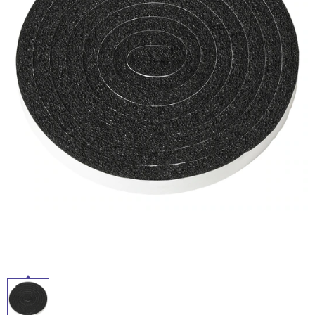
ム
修理お問い合わせ
クレーム公開
屋
自分らしい家づくり
最高のリノベ会社が
みつ
照明
ペット用品
横浜スマート
ショールー
外
SUVACO
かる
リノベりす
ム
ウェルビーみのお
HDC
説明書・図面検索
水まわり
3年保証
床・
BOX
内装用建材
パネル・壁材
浴
お役立ち情報
住まいの
スタイリング
室
ロートアイアン
天然石・石材
アイデア
床・
ミラタップ
チャンネル
駐
メンテナンス・
施工材
新商品
オンライン相談
車
場
非
常
に
適
し
て
い
る