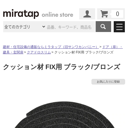
カート
マイページ
商品カテゴリ
建材・住宅設備の通販ならミラタップ（旧サンワカンパニー）
ドア（扉）・
建具・玄関扉
クアドロスリム
クッション材 FIX用 ブラック/ブロンズ
施工事例
洗面所・水回り
タイル
クッション材 FIX用 ブラック/ブロンズ
ショールーム
タ
施工事例
法人案件納入事例
キッチン
浴室（風呂・
バスルー
ム）・
トイレ
ショールームの
ご案内
東京
ショールーム
イ
お気に入りに登録
ミラタップ
のあるくらし
お客様訪問
インタビュー
ドア（扉）・
建具・玄関
サポート
扉
エクステリア
（外構）
大阪
ショールーム
仙台
ショールーム
ル
店舗・施設事例
その他サービス
ご利用ガイド
初めての方へ
ウッドデッキ
フローリング・
床材
名古屋
ショールーム
京都
ショールーム
屋
ミラタップと
創る家
工事会社紹介
Coziコンシ
よくある質問
お問い合わせ
内
ASOLIE
ェルジュ
収納
インテリア・
家具
福岡
ショールーム
札幌スマート
ショールー
床・