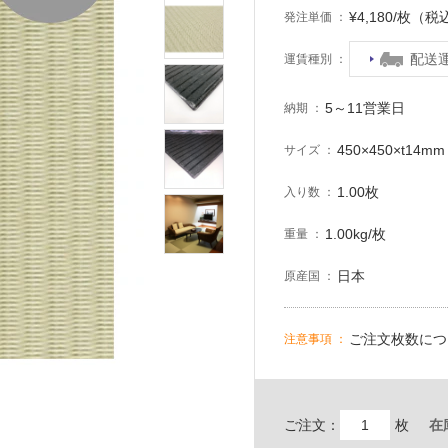
¥4,180/枚（税
発注単価
配送
運賃種別
5～11営業日
納期
450×450×t14mm
サイズ
1.00枚
入り数
1.00kg/枚
重量
日本
原産国
ご注文枚数につ
注意事項
ご注文：
枚
在