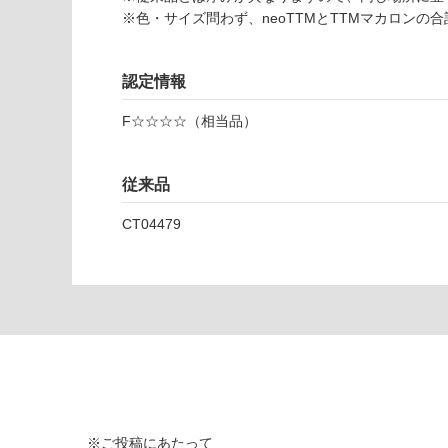
し
※色・サイズ問わず、neoTTMとTTMマカロンの
C
て
T
い
0
な
認定情報
4
い
F☆☆☆☆（相当品）
9
0
9
従来品
n
e
CT04479
o
T
T
M
4
5
0
リ
ー
フ
※ご投稿にあたって