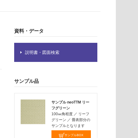
資料・データ
説明書・図面検索
サンプル品
サンプル neoTTM リー
フグリーン
100㎜角程度
／
リーフ
グリーン
／
畳表部分の
サンプルとなります
サンプルBOX