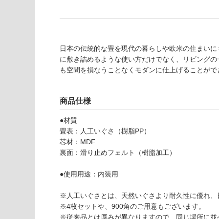
適
意
し
が
て
必
い
要
な
日本の伝統的な畳を現代の暮らしや欧米の住まいに
※
い
に敷き詰めるような使い方だけでなく、リビングの
商
屋内壁・屋外
も空間を損なうことなくモダンに仕上げることがで
品
壁・浴室壁
仕
様
使用可
商品仕様
欄
能
を
●材質
ご
畳表：人工いぐさ（樹脂PP）
使用可
確
芯材：MDF
能
認
裏面：滑り止めフェルト（樹脂加工）
(寒冷地
く
以外)
だ
●使用用途：内装用
さ
使用不
い
可
※人工いぐさとは、天然いぐさより耐久性に優れ、
対
※4枚セットや、900角のご用意もございます。
応
※従来品とは厚みが異なりますので、同じ場所に並