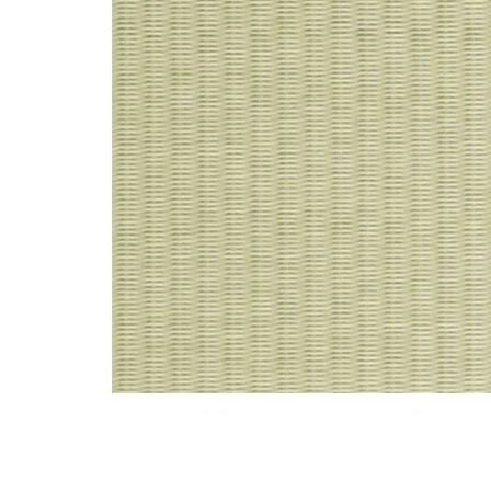
タイル
フローリ
ング
屋内床・
屋外床・
土足・遮
浴室床・
音・床暖
駐車場