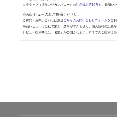
グ
ミラタップ（旧サンワカンパニー）の
利用規約第10条
をご確認い
リ
ー
商品レビューのみご投稿ください。
ン
ご質問・お問い合わせは別途
こちらのお問い合わせフォーム
をご利
商品レビューは当社で加工・加筆ができません。個人情報の記載等
運賃表
レビュー投稿時には「名前」が公開されます。本名でのご投稿は必
G
運
賃
合
計
:
¥8
9
0/
枚