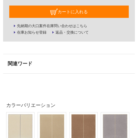
な
い
カートに入れる
屋
先納期の大口案件在庫問い合わせはこちら
内
在庫お知らせ登録
返品・交換について
壁・
屋
外
壁・
浴
室
壁
使
カラーバリエーション
用
可
能
使
用