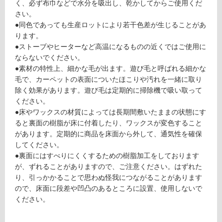
て
く、必ず布巾などで水分を吸出し、乾かしてからご使用くだ
ン
い
さい。
スト
る
●同色であっても生産ロットにより若干色差が生じることがあ
レー
が
ります。
ト
制
●ストーブやヒーターなど高温になるものの近くではご使用に
（ラ
限
ならないでください。
イ
あ
●素材の特性上、細かな毛が出ます。遊び毛と呼ばれる細かな
ン：
り
毛で、カーペットの表面についたほこりや汚れを一緒に取り
グレ
の
除く効果があります。遊び毛は定期的に掃除機で吸い取って
ー）
為
ください。
注
●床やワックスの材質によっては長期間敷いたままの状態にす
運賃表
意
ると裏面の樹脂が床に付着したり、ワックスが変色すること
I
が
があります。定期的に商品を床面から外して、通気性を確保
必
してください。
運
要
●裏面にはすべりにくくするための樹脂加工をしております
賃
※
が、ずれることがありますので、ご注意ください。はずれた
合
商
り、引っかかることで思わぬ怪我につながることがあります
計
品
ので、床面に段差や凹凸のあるところに設置、使用しないで
:
仕
ください。
¥1
様
8
欄