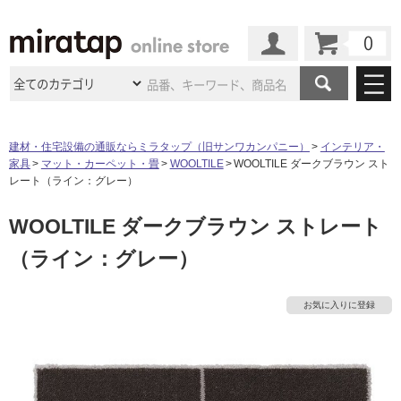
カート
マイページ
商品カテゴリ
建材・住宅設備の通販ならミラタップ（旧サンワカンパニー）
インテリア・
家具
マット・カーペット・畳
WOOLTILE
WOOLTILE ダークブラウン スト
施工事例
洗面所・水回り
タイル
レート（ライン：グレー）
ショールーム
施工事例
法人案件納入事例
WOOLTILE ダークブラウン ストレート
キッチン
浴室（風呂・
バスルー
ム）・
トイレ
ショールームの
ご案内
東京
ショールーム
（ライン：グレー）
ミラタップ
のあるくらし
お客様訪問
インタビュー
ドア（扉）・
建具・玄関
サポート
扉
エクステリア
（外構）
大阪
ショールーム
仙台
ショールーム
店舗・施設事例
お気に入りに登録
その他サービス
ご利用ガイド
初めての方へ
ウッドデッキ
フローリング・
床材
名古屋
ショールーム
京都
ショールーム
ミラタップと
創る家
工事会社紹介
Coziコンシ
よくある質問
お問い合わせ
ASOLIE
ェルジュ
収納
インテリア・
家具
福岡
ショールーム
札幌スマート
ショールー