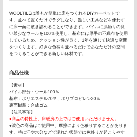
リ
WOOLTILEは誰もが簡単に床をつくれるDIYカーペットで
す。並べて置くだけでラグになり、難しい工具などを使わず
ン
に床一面に敷き詰めることができます。パイルに肌触りの良
い希少なウールを100％使用し、基布には厚手の不織布を使用
グ
しているため、クッション性が良く、1年を通じて快適な空間
をつくります。好きな色柄を並べるだけであなただけの空間
C
をつくることができる新しい床材です。
土足・遮
T
音・床暖
0
商品仕様
8
対
2
応
【素材】
3
し
パイル部分：ウール100％
9
て
基布：ポリエステル70％、ポリプロピレン30％
WO
い
裏面樹脂：合成ゴム
OLT
る
【注意事項】
ILE
対
●商品の特性上、床暖房の上ではご使用いただけません。
ダー
応
●濃色の商品はご使用中、摩擦により色移りすることがありま
クブ
し
す。特に汗や水分などで濡れた状態では色移りが起こりやす
ラウ