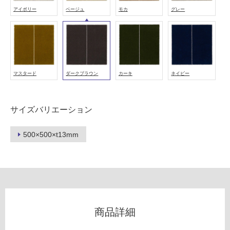
可
アイボリー
ベージュ
モカ
グレー
能
(寒
冷
地
以
外)
マスタード
ダークブラウン
カーキ
ネイビー
使
用
サイズバリエーション
不
可
500×500×t13mm
フ
ロ
商品詳細
ー