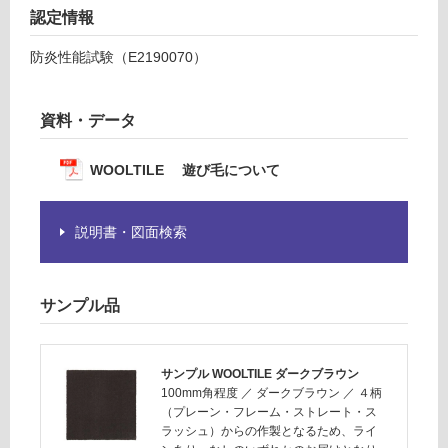
0/
認定情報
を
枚
ご
防炎性能試験（E2190070）
確
認
く
資料・データ
だ
さ
WOOLTILE 遊び毛について
い
対
応
説明書・図面検索
し
て
い
サンプル品
な
い
サンプル WOOLTILE ダークブラウン
100mm角程度
／
ダークブラウン
／
４柄
（プレーン・フレーム・ストレート・ス
ラッシュ）からの作製となるため、ライ