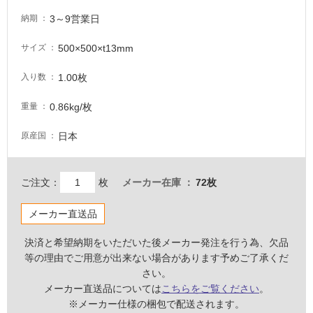
し
3～9営業日
納期
て
い
500×500×t13mm
サイズ
る
適
1.00枚
入り数
し
0.86kg/枚
て
重量
い
日本
原産国
る
が
注
ご注文：
枚
メーカー在庫
72枚
意
が
メーカー直送品
必
要
決済と希望納期をいただいた後メーカー発注を行う為、欠品
適
等の理由でご用意が出来ない場合があります予めご了承くだ
し
さい。
て
メーカー直送品については
こちらをご覧ください
。
い
※メーカー仕様の梱包で配送されます。