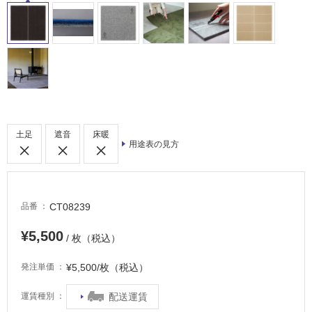
屋
内
床・
屋
外
床・
土足
遮音
床暖
浴
用途表の見方
室
床・
駐
CT08239
品番
車
場
¥5,500
/ 枚（税込）
非
¥5,500/枚（税込）
発注単価
常
に
配送運賃
運賃種別
適