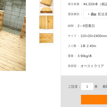
¥4,320/本（税
発注単価
配送
運賃種別
2～8営業日
納期
115×20×2400m
サイズ
1本 2.40m
入り数
3.90kg/本
重量
オーストラリア
原産国
ご注文：
本
在