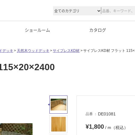
ショールーム
カタログ
ドデッキ
天然木ウッドデッキ
サイプレスKD材
サイプレスKD材 フラット 115×2
5×20×2400
DE01081
品番
¥1,800
/ m（税込）