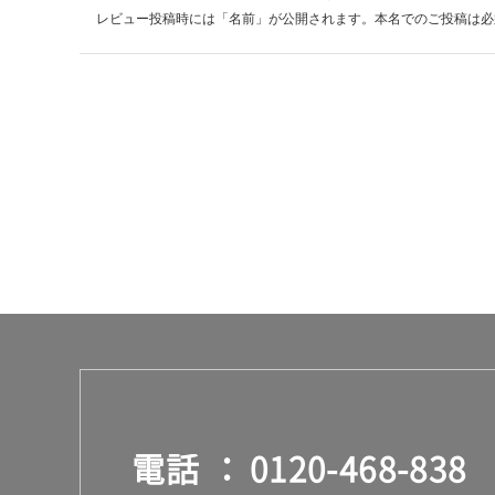
賃
レビュー投稿時には「名前」が公開されます。本名でのご投稿は必
合
計
:
¥2
6
0/
本
電話
0120-468-838