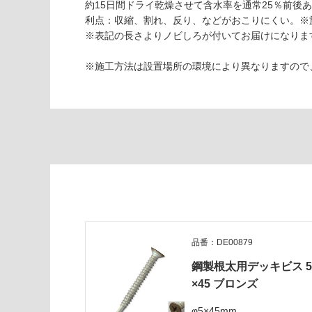
約15日間ドライ乾燥させて含水率を通常25％前後あ
能
認
利点：収縮、割れ、反り、などがおこりにくい。※
(寒冷地
く
※表記の長さよりノビしろが付いてお届けになりま
以外)
だ
さ
※施工方法は設置場所の環境により異なりますので
使用不
い
可
D
対
E
応
0
し
1
て
0
い
8
な
1
い
サ
イ
プ
レ
品番：DE00879
ス
鋼製根太用デッキビス 
K
×45 ブロンズ
D
材
φ5×45mm