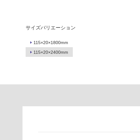
タイル
フローリ
ング
屋内床・
サイズバリエーション
屋外床・
土足・遮
浴室床・
115×20×1800mm
音・床暖
駐車場
115×20×2400mm
対
非
応
常
し
に
て
適
い
し
る
て
い
対
る
応
し
適
て
し
い
て
る
い