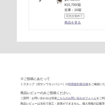
フ
¥10,700/箱
ラ
在庫：10箱
ッ
完売次第終了
ト
商品を見る
1
1
5
×
2
0
×
2
4
0
0
※ご投稿にあたって
ミラタップ（旧サンワカンパニー）の
利用規約第10条
をご確認い
運賃表
H
商品レビューのみご投稿ください。
ご質問・お問い合わせは別途
こちらのお問い合わせフォーム
をご利
運
商品レビューは当社で加工・加筆ができません。個人情報の記載等