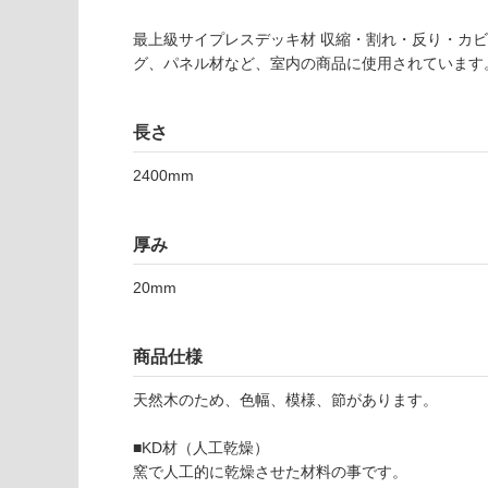
が
る
制
が
最上級サイプレスデッキ材 収縮・割れ・反り・カビ
限
注
グ、パネル材など、室内の商品に使用されています
あ
意
り
が
の
必
長さ
為
要
注
2400mm
適
意
し
が
て
厚み
必
い
要
な
20mm
※
い
商
屋内壁・屋外
品
商品仕様
壁・浴室壁
仕
様
天然木のため、色幅、模様、節があります。
使用可
欄
能
を
■KD材（人工乾燥）
ご
窯で人工的に乾燥させた材料の事です。
使用可
確