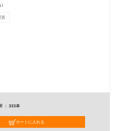
込）
運賃
m
庫
333本
カートに入れる