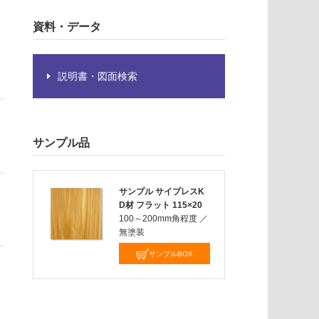
資料・データ
説明書・図面検索
サンプル品
サンプル サイプレスK
D材 フラット 115×20
100～200mm角程度
／
無塗装
サンプルBOX