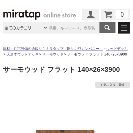
カート
マイページ
商品カテゴリ
建材・住宅設備の通販ならミラタップ（旧サンワカンパニー）
ウッドデッキ
天然木ウッドデッキ
サーモウッド
サーモウッド フラット 140×26×3900
施工事例
洗面所・水回り
タイル
サーモウッド フラット 140×26×3900
ショールーム
施工事例
法人案件納入事例
キッチン
浴室（風呂・
バスルー
ム）・
トイレ
ショールームの
ご案内
東京
ショールーム
お気に入りに登録
ミラタップ
のあるくらし
お客様訪問
インタビュー
ドア（扉）・
建具・玄関
サポート
扉
エクステリア
（外構）
大阪
ショールーム
仙台
ショールーム
店舗・施設事例
その他サービス
ご利用ガイド
初めての方へ
ウッドデッキ
フローリング・
床材
名古屋
ショールーム
京都
ショールーム
ミラタップと
創る家
工事会社紹介
Coziコンシ
よくある質問
お問い合わせ
ASOLIE
ェルジュ
収納
インテリア・
家具
福岡
ショールーム
札幌スマート
ショールー