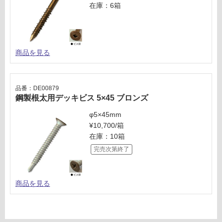
在庫：6箱
い
な
い
商品を見る
品番：DE00879
鋼製根太用デッキビス 5×45 ブロンズ
φ5×45mm
¥10,700/箱
在庫：10箱
完売次第終了
商品を見る