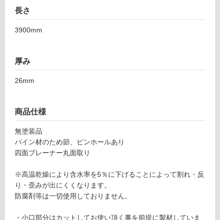
壁
長さ
使
3900mm
用
可
能
厚み
使
26mm
用
可
能
商品仕様
(寒
冷
無塗装品
地
パイン材のため節、ピンホールあり
以
四面プレーナー丸面取り
外)
使
※高温乾燥により含水率を5％に下げることによって割れ・反
用
り・歪みが出にくくなります。
不
防腐剤等は一切使用しておりません。
可
・小口部分はカットしてお使い頂く事を前提に製材していま