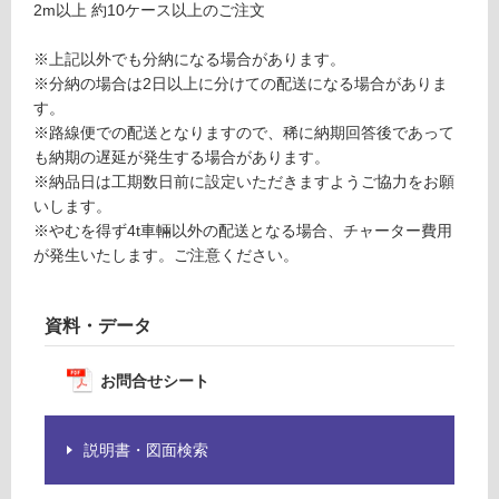
2m以上 約10ケース以上のご注文
し
サ
て
ー
※上記以外でも分納になる場合があります。
い
モ
※分納の場合は2日以上に分けての配送になる場合がありま
る
ウ
す。
ッ
対
※路線便での配送となりますので、稀に納期回答後であって
ド
応
も納期の遅延が発生する場合があります。
フ
し
※納品日は工期数日前に設定いただきますようご協力をお願
ラ
て
いします。
ッ
い
※やむを得ず4t車輛以外の配送となる場合、チャーター費用
ト
る
が発生いたします。ご注意ください。
1
が
4
制
0
限
資料・データ
×
あ
2
り
お問合せシート
6
の
×
為
3
注
説明書・図面検索
9
意
0
が