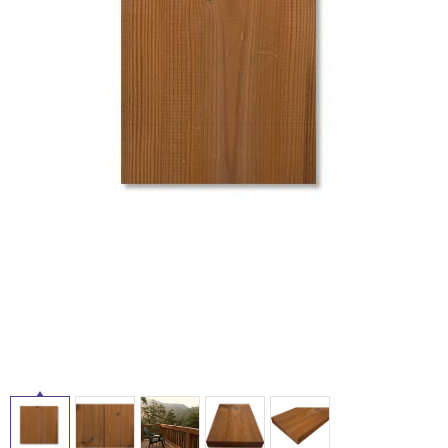
ム
修理お問い合わせ
クレーム公開
自分らしい家づくり
最高のリノベ会社が
みつ
照明
ペット用品
横浜スマート
ショールー
SUVACO
かる
リノベりす
ム
ウェルビーみのお
HDC
説明書・図面検索
水まわり
3年保証
BOX
内装用建材
パネル・壁材
お役立ち情報
住まいの
スタイリング
ロートアイアン
天然石・石材
アイデア
ミラタップ
チャンネル
メンテナンス・
施工材
新商品
オンライン相談