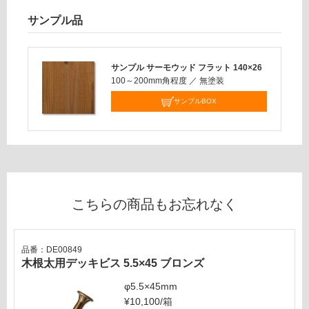
0
必
サンプル品
要
要確認
※
商
サンプル サーモウッド フラット 140×26
品
運
100～200mm角程度
／
無塗装
仕
賃
様
サンプルBOX
合
欄
計
を
:
ご
¥0/
確
本
認
く
こちらの商品もお忘れなく
だ
さ
い
品番：DE00849
対
木根太用デッキビス 5.5×45 ブロンズ
応
φ5.5×45mm
し
¥10,100/箱
て