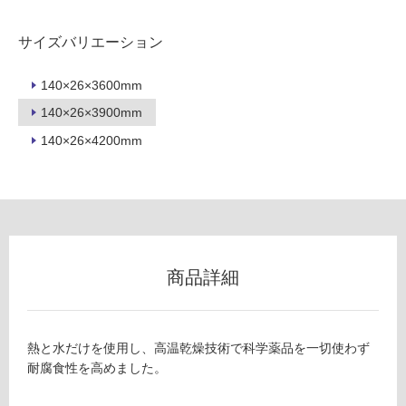
が
必
サイズバリエーション
要
適
140×26×3600mm
し
140×26×3900mm
て
い
140×26×4200mm
な
い
屋
内
壁・
商品詳細
屋
外
壁・
熱と水だけを使用し、高温乾燥技術で科学薬品を一切使わず
浴
耐腐食性を高めました。
室