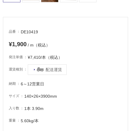
タ
DE10419
品番
イ
¥1,900
/ m（税込）
ル
¥7,410/本（税込）
発注単価
屋
配送運賃
運賃種別
内
床・
6～12営業日
納期
屋
外
140×26×3900mm
サイズ
床・
1本 3.90m
入り数
浴
室
5.60kg/本
重量
床・