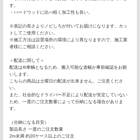
す。
・ハードウッドに比べ軽く加工性も良い。
フ
※表記の長さよりノビしろが付いてお届けになります。カッ
ロ
トしてご使用ください。
※施工方法は設置場所の環境により異なりますので、施工業
者様にご相談ください。
ー
＜配送に関して＞
リ
配送は4t車輌となるため、搬入可能な道幅か事前確認をお願
いします。
ン
こちらの商品は土曜日の配送が出来ません。ご注意くださ
い。
グ
また、社会的なドライバー不足により配送が安定していない
D
ため、一度のご注文数量によって分納になる場合がありま
E
す。
土足・遮
1
0
音・床暖
（分納になる目安）
4
製品長さ 一度のご注文数量
対
1
2m未満 約20ケース以上のご注文
応
9