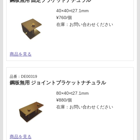
鋼板無用 固定ブラケットナチュラル
し
て
40×40×t27.1mm
い
¥760/個
な
在庫：お問い合わせください
い
商品を見る
品番：DE00319
鋼板無用 ジョイントブラケットナチュラル
80×40×t27.1mm
¥880/個
在庫：お問い合わせください
商品を見る