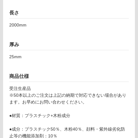
可
長さ
2000mm
フ
ロ
厚み
25mm
ー
リ
商品仕様
ン
受注生産品
※50本以上のご注文は上記の納期で対応できない場合があり
ます。お早めにお問い合わせください。
グ
D
E
●材質：プラスチック+木粉成分
土足・遮
1
2
音・床暖
●成分：プラスチック50％、木粉40％、顔料・紫外線劣化防
3
止等の機能添加剤：10％