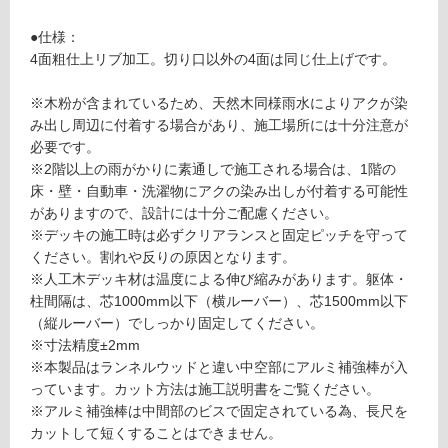
対
9
応
1
●仕様：
し
ラ
4面粗仕上リブ加工。切り口以外の4面は同じ仕上げです。
て
ン
い
ネ
※木粉が含まれているため、天然木同様雨水によりアクが染
る
ル
み出し周辺に付着する場合があり、施工場所には十分注意が
ウ
対
必要です。
ッ
応
※2階以上の雨がかりに素通しで施工される場合は、1階の
ド
し
床・壁・自動車・洗濯物にアクの染み出しが付着する可能性
A
て
がありますので、設計には十分ご配慮ください。
S
い
※デッキの施工時は必ずクリアランスと固定ピッチを守って
ナ
る
ください。割れや反りの原因となります。
チ
が
※人工木デッキ材は温度による伸び縮みがあります。躯体・
ュ
制
柱間隔は、芯1000mm以下（横ルーバー）、芯1500mm以下
ラ
限
（縦ルーバー）でしっかり固定してください。
ル
あ
※寸法精度±2mm
2.
り
※本製品はランネルウッドと違い中空部にアルミ補強棒が入
0
の
っています。カット方法は施工説明書をご覧ください。
2
為
※アルミ補強棒は中間部のビスで固定されている為、長尺を
5
注
カットして短くすることはできません。