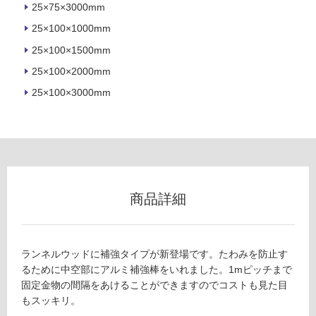
25×75×3000mm
室
25×100×1000mm
壁
25×100×1500mm
使
用
25×100×2000mm
可
25×100×3000mm
能
使
用
可
能
(寒
商品詳細
冷
地
以
外)
ランネルウッドに補強タイプが新登場です。たわみを防止す
るために中空部にアルミ補強棒をいれました。1mピッチまで
使
固定金物の間隔をあけることができますのでコストも見た目
用
もスッキリ。
不