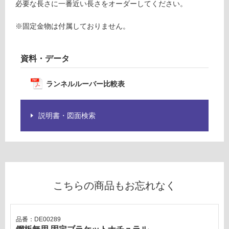
×
意
必要な長さに一番近い長さをオーダーしてください。
7
が
5
必
※固定金物は付属しておりません。
要
要確認
※
資料・データ
商
品
運
仕
賃
ランネルルーバー比較表
様
合
欄
計
を
説明書・図面検索
:
ご
¥0/
確
本
認
く
だ
さ
こちらの商品もお忘れなく
い
対
品番：DE00289
応