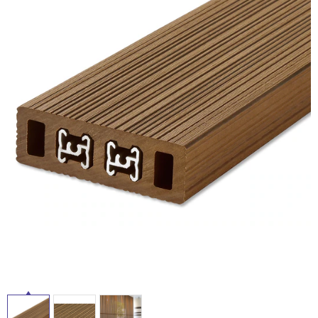
ム
修理お問い合わせ
クレーム公開
自分らしい家づくり
最高のリノベ会社が
みつ
照明
ペット用品
横浜スマート
ショールー
SUVACO
かる
リノベりす
ム
ウェルビーみのお
HDC
説明書・図面検索
水まわり
3年保証
BOX
内装用建材
パネル・壁材
お役立ち情報
住まいの
スタイリング
ロートアイアン
天然石・石材
アイデア
ミラタップ
チャンネル
メンテナンス・
施工材
新商品
オンライン相談