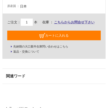
床・
日本
原産国
駐
車
ご注文：
本
在庫
こちらからお問合せ下さい
場
非
カートに入れる
常
に
先納期の大口案件在庫問い合わせはこちら
適
返品・交換について
し
て
い
る
適
し
て
い
る
が