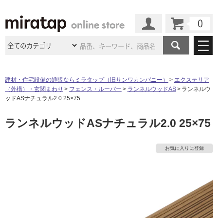
カート
マイページ
商品カテゴリ
建材・住宅設備の通販ならミラタップ（旧サンワカンパニー）
エクステリア
（外構）・玄関まわり
フェンス・ルーバー
ランネルウッドAS
ランネルウ
施工事例
洗面所・水回り
タイル
ッドASナチュラル2.0 25×75
ショールーム
施工事例
法人案件納入事例
ランネルウッドASナチュラル2.0 25×75
キッチン
浴室（風呂・
バスルー
ム）・
トイレ
ショールームの
ご案内
東京
ショールーム
ミラタップ
のあるくらし
お客様訪問
インタビュー
ドア（扉）・
建具・玄関
お気に入りに登録
サポート
扉
エクステリア
（外構）
大阪
ショールーム
仙台
ショールーム
店舗・施設事例
その他サービス
ご利用ガイド
初めての方へ
ウッドデッキ
フローリング・
床材
名古屋
ショールーム
京都
ショールーム
ミラタップと
創る家
工事会社紹介
Coziコンシ
よくある質問
お問い合わせ
ASOLIE
ェルジュ
収納
インテリア・
家具
福岡
ショールーム
札幌スマート
ショールー