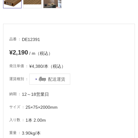
タ
DE12391
品番
イ
¥2,190
/ m（税込）
ル
¥4,380/本（税込）
発注単価
屋
配送運賃
運賃種別
内
12～18営業日
納期
床・
屋
25×75×2000mm
サイズ
外
床・
1本 2.00m
入り数
浴
3.90kg/本
重量
室