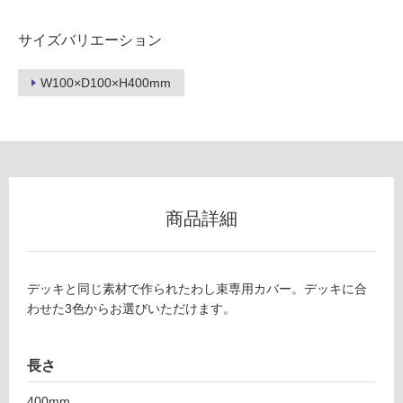
ー
サイズバリエーション
リ
W100×D100×H400mm
ン
D
グ
E
2
土足・遮
6
7
音・床暖
商品詳細
7
対
1
応
ラ
し
デッキと同じ素材で作られたわし束専用カバー。デッキに合
ン
て
わせた3色からお選びいただけます。
ネ
い
ル
る
デ
長さ
ッ
対
キ
応
400mm