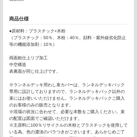
パ
し
ッ
て
ク
い
商品仕様
用
る
わ
●原材料：プラスチック+木粉
が
し
（プラスチック：50％、木粉：40％、顔料・紫外線劣化防止
制
束
等の機能添加剤：10％）
限
カ
あ
バ
両面粗仕上リブ加工
り
ー
中空構造
の
ダ
表裏面が同じ仕上げです。
為
ー
注
ク
※ランネルデッキ用わし束カバーは、ランネルデッキパック
意
専用に設計しておりますので、ランネルデッキパック以外の
が
運賃表
束にはお使いいただけません。ランネルデッキパックご購入
必
G
のお客様のみの販売となります。
要
※現場の状況に合わせて、必要な本数をご購入ください。束
※
の配置は図面でご確認いただけます。
商
運
※主原料に100％リサイクルの木粉とプラスチックを使用して
品
賃
いる為、色の濃淡のバラつきがごさいます。あらかじめご了
仕
合