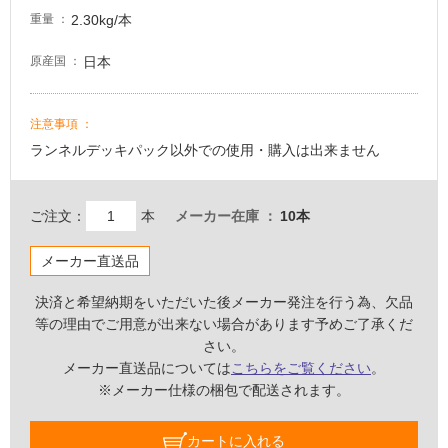
い
2.30kg/本
重量
な
い
日本
原産国
屋
注意事項
内
ランネルデッキパック以外での使用・購入は出来ません
壁・
屋
外
ご注文：
本
メーカー在庫
10本
壁・
メーカー直送品
浴
室
決済と希望納期をいただいた後メーカー発注を行う為、欠品
壁
等の理由でご用意が出来ない場合があります予めご了承くだ
さい。
使
メーカー直送品については
こちらをご覧ください
。
用
※メーカー仕様の梱包で配送されます。
可
能
カートに入れる