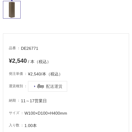
適
し
て
い
る
適
し
DE26771
品番
て
¥2,540
い
/ 本（税込）
る
が
¥2,540/本（税込）
発注単価
注
配送運賃
運賃種別
意
が
必
11～17営業日
納期
要
W100×D100×H400mm
サイズ
適
し
1.00本
入り数
て