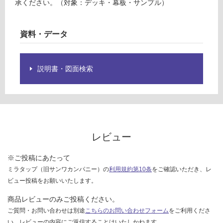
承ください。（対象：デッキ・幕板・サンプル）
様
計
欄
:
を
¥8
資料・データ
ご
9
確
0/
認
本
く
説明書・図面検索
だ
さ
い
対
応
レビュー
し
て
※ご投稿にあたって
い
ミラタップ（旧サンワカンパニー）の
利用規約第10条
をご確認いただき、レ
な
ビュー投稿をお願いいたします。
い
商品レビューのみご投稿ください。
ご質問・お問い合わせは別途
こちらのお問い合わせフォーム
をご利用くださ
い。レビューの内容にご返信することはいたしかねます。