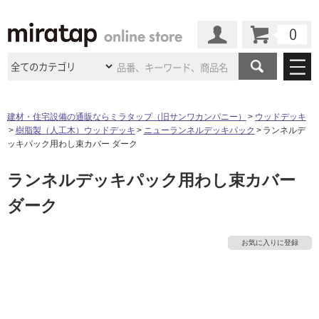
カート
マイページ
商品カテゴリ
建材・住宅設備の通販ならミラタップ（旧サンワカンパニー）
ウッドデッキ
樹脂製（人工木）ウッドデッキ
ニューランネルデッキパック
ランネルデ
施工事例
洗面所・水回り
タイル
ッキパック用わし束カバー ダーク
ショールーム
施工事例
法人案件納入事例
ランネルデッキパック用わし束カバー
キッチン
浴室（風呂・
バスルー
ム）・
トイレ
ショールームの
ご案内
東京
ショールーム
ダーク
ミラタップ
のあるくらし
お客様訪問
インタビュー
ドア（扉）・
建具・玄関
サポート
扉
エクステリア
（外構）
大阪
ショールーム
仙台
ショールーム
店舗・施設事例
お気に入りに登録
その他サービス
ご利用ガイド
初めての方へ
ウッドデッキ
フローリング・
床材
タ
名古屋
ショールーム
京都
ショールーム
ミラタップと
創る家
工事会社紹介
Coziコンシ
よくある質問
お問い合わせ
ASOLIE
ェルジュ
イ
収納
インテリア・
家具
福岡
ショールーム
札幌スマート
ショールー