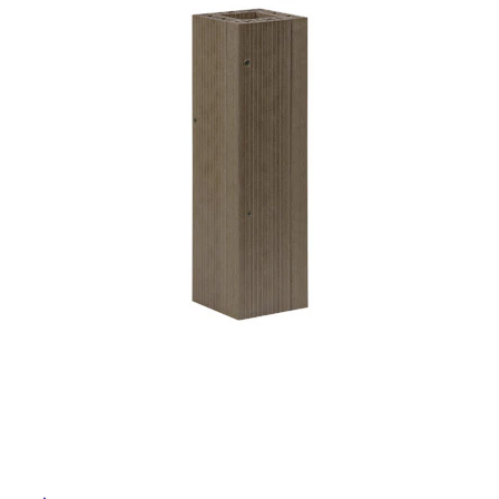
ム
修理お問い合わせ
クレーム公開
ル
自分らしい家づくり
最高のリノベ会社が
みつ
照明
ペット用品
横浜スマート
ショールー
SUVACO
かる
リノベりす
ム
ウェルビーみのお
HDC
説明書・図面検索
水まわり
3年保証
BOX
屋
内装用建材
パネル・壁材
内
お役立ち情報
住まいの
スタイリング
床・
ロートアイアン
天然石・石材
アイデア
屋
ミラタップ
チャンネル
外
メンテナンス・
施工材
新商品
オンライン相談
床・
浴
室
床・
駐
車
場
非
常
に