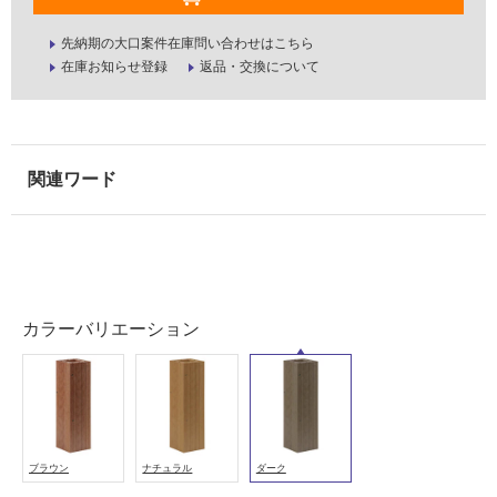
使
用
先納期の大口案件在庫問い合わせはこちら
可
在庫お知らせ登録
返品・交換について
能
(寒
冷
地
以
外)
使
用
不
可
カラーバリエーション
フ
ロ
ブラウン
ナチュラル
ダーク