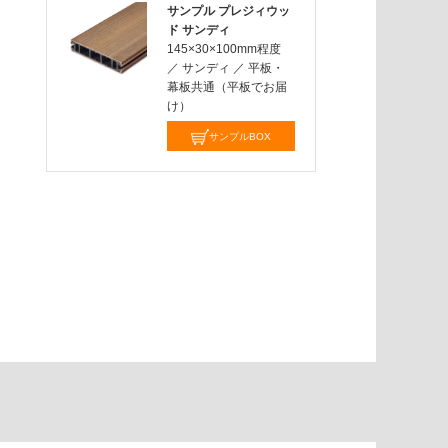
サンプル プレジィウッ
ド サンディ
145×30×100mm程度
／
サンディ
／
平板・
幕板共通（平板でお届
け）
サンプルBOX