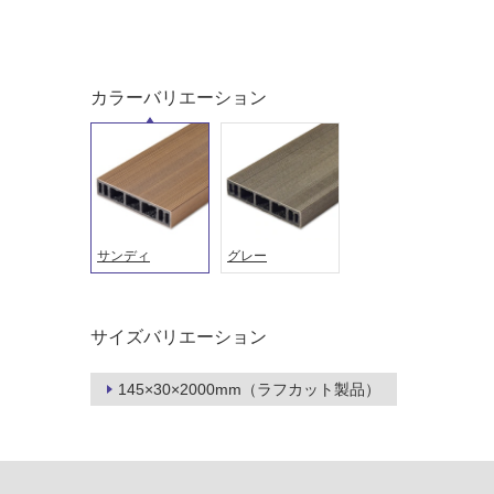
カラーバリエーション
タイル
フローリ
ング
屋内床・
屋外床・
土足・遮
浴室床・
サンディ
グレー
音・床暖
駐車場
対
非
応
サイズバリエーション
常
し
に
て
適
145×30×2000mm（ラフカット製品）
い
し
る
て
い
対
る
応