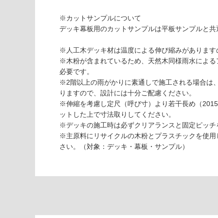
様
使用可
欄
※カットサンプルについて
能
を
デッキ幕板用のカットサンプルは平板サンプルと共
ご
使用可
確
※人工木デッキ材は温度による伸び縮みがあります
能
認
※木粉が含まれているため、天然木同様雨水による
(寒冷地
く
必要です。
以外)
だ
※2階以上の雨がかりに素通しで施工される場合は
さ
りますので、設計には十分ご配慮ください。
使用不
い
※伸縮を考慮し定尺（呼び寸）より若干長め（201
可
ットした上で寸法取りしてください。
対
※デッキの施工時は必ずクリアランスと固定ピッチ
応
※主原料にリサイクルの木粉とプラスチックを使用
し
さい。（対象：デッキ・幕板・サンプル）
て
D
い
E
な
3
い
4
0
2