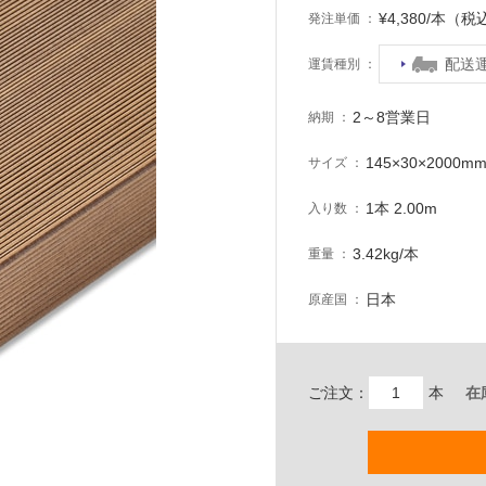
¥4,380/本（税
発注単価
配送
運賃種別
2～8営業日
納期
145×30×200
サイズ
1本 2.00m
入り数
3.42kg/本
重量
日本
原産国
ご注文：
本
在