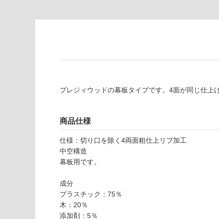
し
適
て
し
い
て
る
い
が
る
制
が
限
注
あ
意
プレジィウッドの幕板タイプです。4面が同じ仕上
り
が
の
必
為
要
商品仕様
注
適
意
仕様：切り口を除く4両面粗仕上リブ加工
し
が
中空構造
て
必
幕板用です。
い
要
な
※
成分
い
商
プラスチック：75％
屋内壁・屋外
品
木：20％
壁・浴室壁
仕
添加剤：5％