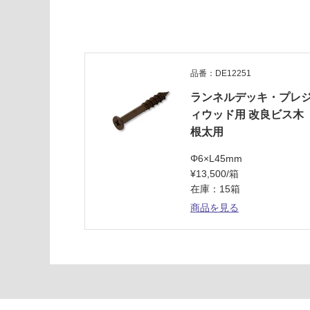
9
プ
レ
ジ
ィ
品番：DE12251
ウ
ランネルデッキ・プレ
ッ
ィウッド用 改良ビス木
ド
サ
根太用
ン
Φ6×L45mm
デ
¥13,500/箱
ィ
在庫：15箱
幕
板
商品を見る
用
運賃表
H
運