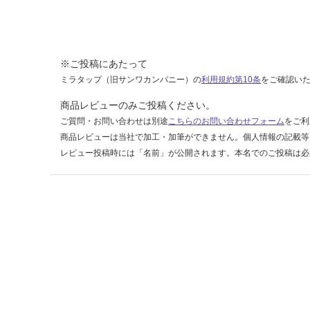
賃
合
計
:
※ご投稿にあたって
¥2
ミラタップ（旧サンワカンパニー）の
利用規約第10条
をご確認い
6
0/
商品レビューのみご投稿ください。
本
ご質問・お問い合わせは別途
こちらのお問い合わせフォーム
をご利
商品レビューは当社で加工・加筆ができません。個人情報の記載等
レビュー投稿時には「名前」が公開されます。本名でのご投稿は必