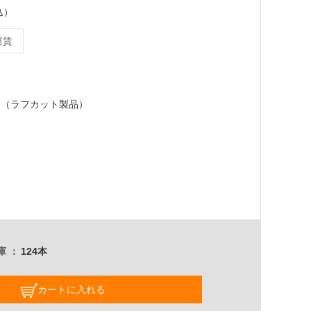
込）
運賃
0mm（ラフカット製品）
庫
124本
カートに入れる