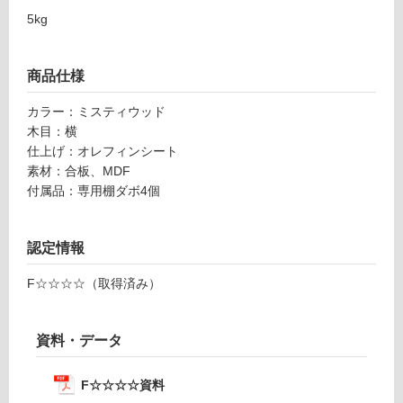
い
D
5kg
る
1
が
0
制
5
商品仕様
限
ミ
あ
カラー：ミスティウッド
ス
り
木目：横
テ
の
仕上げ：オレフィンシート
ィ
為
素材：合板、MDF
ウ
注
付属品：専用棚ダボ4個
ッ
意
ド
が
必
認定情報
運賃表
要
M
F☆☆☆☆（取得済み）
※
商
運
品
賃
資料・データ
仕
合
様
計
欄
F☆☆☆☆資料
: