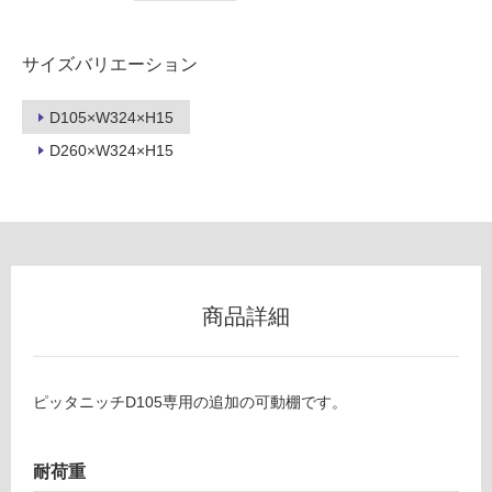
リ
サイズバリエーション
ン
E
D105×W324×H15
グ
E
B
D260×W324×H15
B
土足・遮
0
音・床暖
0
1
対
ピ
応
ッ
し
商品詳細
タ
て
ニ
い
ッ
る
チ
ピッタニッチD105専用の追加の可動棚です。
対
用
応
可
し
動
耐荷重
て
棚