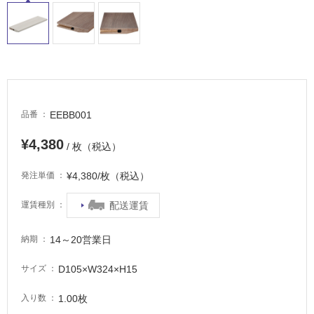
て
い
る
適
し
て
い
EEBB001
品番
る
が
¥4,380
/ 枚（税込）
注
意
¥4,380/枚（税込）
発注単価
が
必
配送運賃
運賃種別
要
14～20営業日
納期
適
し
D105×W324×H15
サイズ
て
い
1.00枚
入り数
な