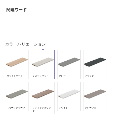
能
(寒
冷
地
以
外)
使
カラーバリエーション
用
不
可
ホワイトオーク
ミスティウッド
グレー
ブラック
フ
ロ
ー
スモークグリーン
グレイッシュウッ
ホワイト
グレージュ
ド