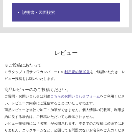
を
¥8
ご
9
説明書・図面検索
確
0/
認
枚
く
だ
さ
い
レビュー
対
応
※ご投稿にあたって
し
ミラタップ（旧サンワカンパニー）の
利用規約第10条
をご確認いただき、レ
て
ビュー投稿をお願いいたします。
い
な
商品レビューのみご投稿ください。
い
ご質問・お問い合わせは別途
こちらのお問い合わせフォーム
をご利用くださ
い。レビューの内容にご返信することはいたしかねます。
商品レビューは当社で加工・加筆ができません。個人情報の記載等、利用規
約に反する場合は、ご投稿いただいても表示されません。
レビュー投稿時には「名前」が公開されます。本名でのご投稿は必須ではあ
りません。ニックネームなど、公開しても問題のないお名前をご入力くださ