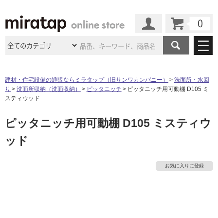
カート
マイページ
商品カテゴリ
建材・住宅設備の通販ならミラタップ（旧サンワカンパニー）
洗面所・水回
り
洗面所収納（洗面収納）
ピッタニッチ
ピッタニッチ用可動棚 D105 ミ
施工事例
洗面所・水回り
タイル
スティウッド
ショールーム
施工事例
法人案件納入事例
ピッタニッチ用可動棚 D105 ミスティウ
キッチン
浴室（風呂・
バスルー
ム）・
トイレ
ショールームの
ご案内
東京
ショールーム
ッド
ミラタップ
のあるくらし
お客様訪問
インタビュー
ドア（扉）・
建具・玄関
サポート
扉
エクステリア
（外構）
タ
大阪
ショールーム
仙台
ショールーム
店舗・施設事例
お気に入りに登録
その他サービス
ご利用ガイド
初めての方へ
ウッドデッキ
フローリング・
床材
イ
名古屋
ショールーム
京都
ショールーム
ミラタップと
創る家
工事会社紹介
Coziコンシ
よくある質問
お問い合わせ
ASOLIE
ェルジュ
ル
収納
インテリア・
家具
福岡
ショールーム
札幌スマート
ショールー