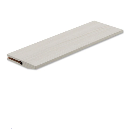
ム
修理お問い合わせ
クレーム公開
自分らしい家づくり
最高のリノベ会社が
みつ
照明
ペット用品
屋
横浜スマート
ショールー
SUVACO
かる
リノベりす
内
ム
ウェルビーみのお
HDC
説明書・図面検索
水まわり
3年保証
BOX
内装用建材
パネル・壁材
床・
屋
お役立ち情報
住まいの
スタイリング
ロートアイアン
天然石・石材
外
アイデア
床・
ミラタップ
チャンネル
メンテナンス・
施工材
新商品
浴
オンライン相談
室
床・
駐
車
場
非
常
に
適
し