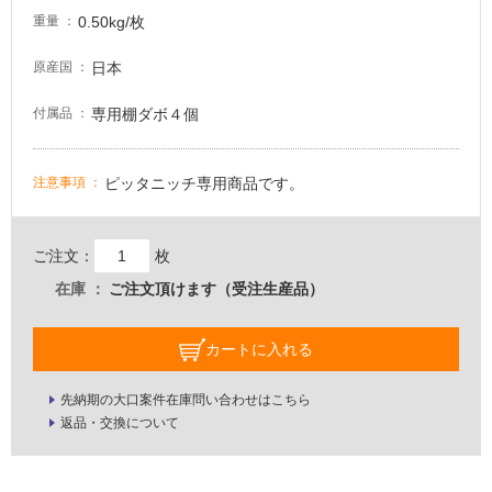
い
0.50kg/枚
重量
屋
日本
原産国
内
専用棚ダボ４個
付属品
壁・
屋
外
ピッタニッチ専用商品です。
注意事項
壁・
浴
ご注文：
枚
室
在庫
ご注文頂けます（受注生産品）
壁
使
カートに入れる
用
可
先納期の大口案件在庫問い合わせはこちら
能
返品・交換について
使
用
可