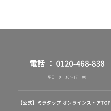
運
賃
合
計
:
¥2
6
0/
個
電話
0120-468-838
平日 9：30～17：00
【公式】ミラタップ オンラインストアTOP