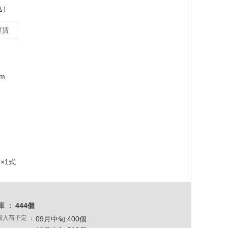
込）
運賃
mm
×1式
庫
444個
回入荷予定
09月中旬:400個