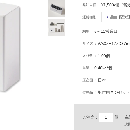
¥1,500/個（税
発注単価
配送
運賃種別
5～11営業日
納期
W50×H17×D37
サイズ
1.00個
入り数
0.40kg/個
重量
日本
原産国
取付用ネジセット
付属品
ご注文：
個
在
次