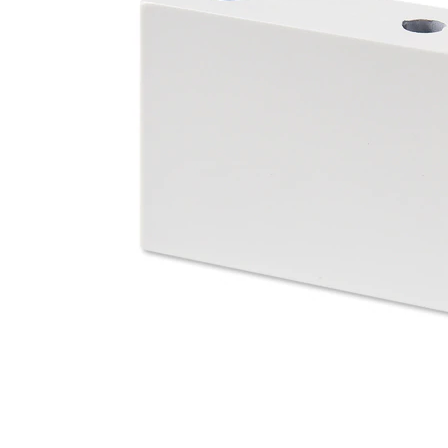
タイル
フローリ
ング
屋内床・
屋外床・
土足・遮
浴室床・
音・床暖
駐車場
対
非
応
常
し
に
て
適
い
し
る
て