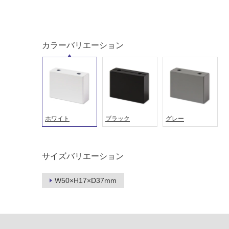
い
対
る
応
し
適
て
し
カラーバリエーション
い
て
る
い
が
る
制
が
限
注
あ
意
ホワイト
ブラック
グレー
り
が
の
必
為
要
注
サイズバリエーション
適
意
し
が
W50×H17×D37mm
て
必
い
要
な
※
い
商
屋内壁・屋外