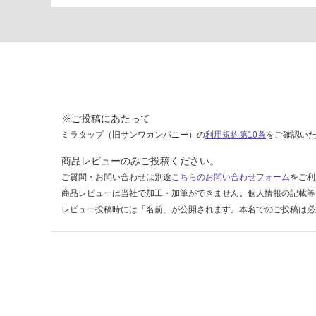
9
2
9
カ
ク
レ
ー
ル
※ご投稿にあたって
ブ
ミラタップ（旧サンワカンパニー）の
利用規約第10条
をご確認い
ラ
ケ
商品レビューのみご投稿ください。
ッ
ご質問・お問い合わせは別途
こちらのお問い合わせフォーム
をご利
ト
商品レビューは当社で加工・加筆ができません。個人情報の記載等
ホ
レビュー投稿時には「名前」が公開されます。本名でのご投稿は必
ワ
イ
ト
運賃表
H