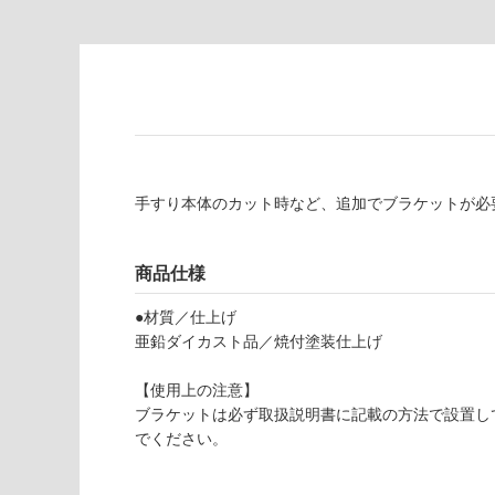
品
壁・浴室壁
仕
様
使用可
欄
能
を
ご
使用可
確
能
認
(寒冷地
く
手すり本体のカット時など、追加でブラケットが必
以外)
だ
さ
使用不
商品仕様
い
可
対
●材質／仕上げ
応
亜鉛ダイカスト品／焼付塗装仕上げ
し
て
【使用上の注意】
E
い
ブラケットは必ず取扱説明書に記載の方法で設置し
P
な
でください。
0
い
1