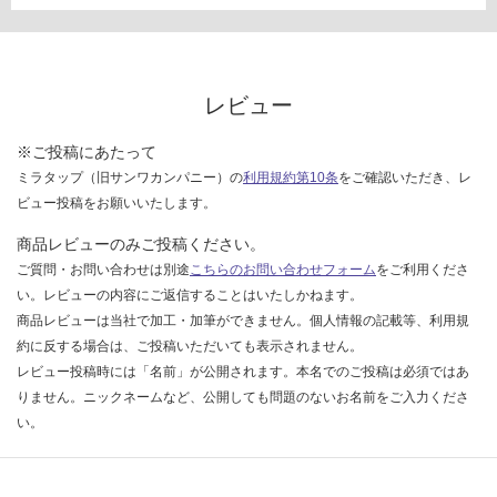
確
認
く
だ
さ
レビュー
い
※ご投稿にあたって
対
ミラタップ（旧サンワカンパニー）の
利用規約第10条
をご確認いただき、レ
応
ビュー投稿をお願いいたします。
し
て
商品レビューのみご投稿ください。
い
ご質問・お問い合わせは別途
こちらのお問い合わせフォーム
をご利用くださ
な
い。レビューの内容にご返信することはいたしかねます。
い
商品レビューは当社で加工・加筆ができません。個人情報の記載等、利用規
約に反する場合は、ご投稿いただいても表示されません。
レビュー投稿時には「名前」が公開されます。本名でのご投稿は必須ではあ
りません。ニックネームなど、公開しても問題のないお名前をご入力くださ
い。