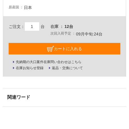
屋
日本
原産国
内
壁・
ご注文：
台
在庫
12台
屋
次回入荷予定
09月中旬:24台
外
壁・
カートに入れる
浴
室
先納期の大口案件在庫問い合わせはこちら
壁
在庫お知らせ登録
返品・交換について
使
用
可
能
使
用
可
能
(寒