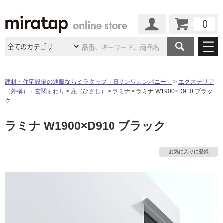
カート
マイページ
商品カテゴリ
建材・住宅設備の通販ならミラタップ（旧サンワカンパニー）
エクステリア
（外構）・玄関まわり
庇（ひさし）
ラミナ
ラミナ W1900×D910 ブラッ
施工事例
洗面所・水回り
タイル
ク
ショールーム
施工事例
法人案件納入事例
ラミナ W1900×D910 ブラック
キッチン
浴室（風呂・
バスルー
ム）・
トイレ
ショールームの
ご案内
東京
ショールーム
タ
ミラタップ
のあるくらし
お客様訪問
インタビュー
ドア（扉）・
建具・玄関
お気に入りに登録
サポート
扉
エクステリア
（外構）
大阪
ショールーム
仙台
ショールーム
イ
店舗・施設事例
その他サービス
ご利用ガイド
初めての方へ
ウッドデッキ
フローリング・
床材
名古屋
ショールーム
京都
ショールーム
ル
ミラタップと
創る家
工事会社紹介
Coziコンシ
よくある質問
お問い合わせ
ASOLIE
ェルジュ
収納
インテリア・
家具
福岡
ショールーム
札幌スマート
ショールー
屋