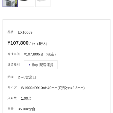
る
適
し
て
い
EX10059
品番
る
が
¥107,800
/ 台（税込）
注
意
¥107,800/台（税込）
発注単価
が
必
配送運賃
運賃種別
要
適
2～8営業日
納期
し
て
W1900×D910×H40mm(庇部分t=2.3mm)
サイズ
い
1.00台
入り数
な
い
35.00kg/台
重量