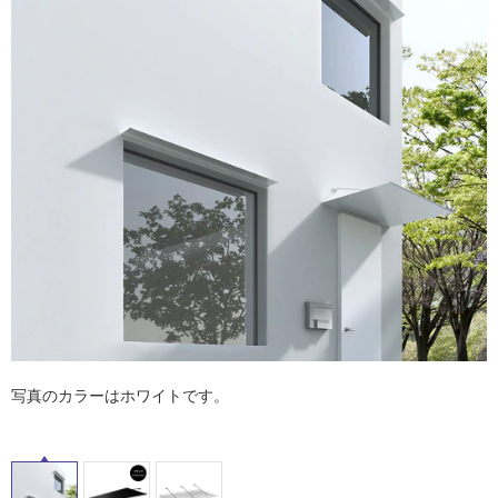
ム
内
修理お問い合わせ
クレーム公開
自分らしい家づくり
最高のリノベ会社が
みつ
照明
ペット用品
横浜スマート
ショールー
床・
SUVACO
かる
リノベりす
ム
ウェルビーみのお
HDC
屋
説明書・図面検索
水まわり
3年保証
BOX
内装用建材
パネル・壁材
外
床・
お役立ち情報
住まいの
スタイリング
ロートアイアン
天然石・石材
アイデア
浴
室
ミラタップ
チャンネル
メンテナンス・
施工材
新商品
オンライン相談
床・
駐
車
場
非
常
写真のカラーはホワイトです。
に
適
し
て
い