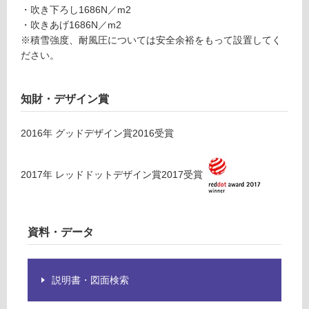
が
・吹き下ろし1686N／m2
9
制
・吹きあげ1686N／m2
1
限
※積雪強度、耐風圧については安全余裕をもって設置してく
0
あ
ださい。
ブ
り
ラ
の
ッ
知財・デザイン賞
為
ク
注
意
2016
年
グッドデザイン賞2016
受賞
運賃表
が
J
必
2017
年
レッドドットデザイン賞2017
受賞
要
運
※
賃
商
合
品
計
資料・データ
仕
:
様
¥3,
欄
75
説明書・図面検索
を
0/
ご
台