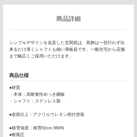
ン
商品詳細
グ
E
X
土足・遮
1
シンプルデザインを追及した玄関庇は、装飾は一切行わず出
音・床暖
0
来るだけ薄くシャフトも細い薄板庇です。一般住宅から店舗
0
まで幅広くご採用いただけます。
対
5
応
9
し
商品仕様
ラ
て
ミ
い
●材質
ナ
る
・本体：高耐食性めっき鋼板
W
対
・シャフト：ステンレス製
1
応
9
し
●表面仕上：アクリルウレタン焼付塗装
0
て
0
い
●積雪強度：積雪50cm 980N
×
る
●耐風圧
D