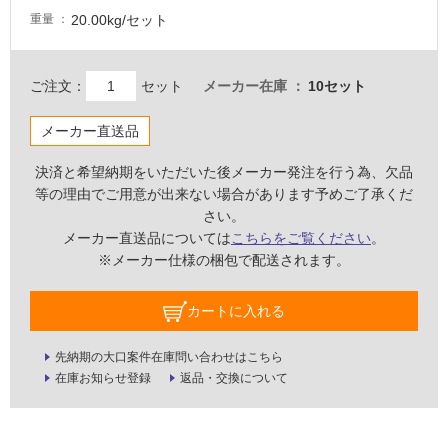
い
20.00kg/セット
重量
な
い
ご注文：
セット
メーカー在庫
10セット
屋
内
メーカー直送品
壁・
決済と希望納期をいただいた後メーカー発注を行う為、欠品
屋
等の理由でご用意が出来ない場合があります予めご了承くだ
外
さい。
壁・
メーカー直送品については
こちらをご覧ください
。
浴
※メーカー仕様の梱包で配送されます。
室
壁
カートに入れる
使
先納期の大口案件在庫問い合わせはこちら
用
在庫お知らせ登録
返品・交換について
可
能
使