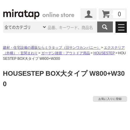
カート
マイページ
商品カテゴリ
建材・住宅設備の通販ならミラタップ（旧サンワカンパニー）
エクステリア
（外構）・玄関まわり
ガーデン雑貨・アウトドア用品
HOUSESTEP
HOU
施工事例
洗面所・水回り
タイル
SESTEP BOX大タイプ W800+W300
ショールーム
施工事例
法人案件納入事例
HOUSESTEP BOX大タイプ W800+W30
キッチン
浴室（風呂・
バスルー
ム）・
トイレ
ショールームの
ご案内
東京
ショールーム
0
ミラタップ
のあるくらし
お客様訪問
インタビュー
ドア（扉）・
建具・玄関
サポート
扉
エクステリア
（外構）
大阪
ショールーム
仙台
ショールーム
店舗・施設事例
お気に入りに登録
その他サービス
ご利用ガイド
初めての方へ
タ
ウッドデッキ
フローリング・
床材
名古屋
ショールーム
京都
ショールーム
ミラタップと
創る家
工事会社紹介
Coziコンシ
よくある質問
お問い合わせ
イ
ASOLIE
ェルジュ
収納
インテリア・
家具
福岡
ショールーム
札幌スマート
ショールー