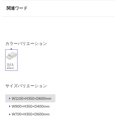
用
可
能
(寒
冷
地
以
カラーバリエーション
外)
使
用
不
ライト
グレー
可
サイズバリエーション
フ
W1100×H350×D600mm
ロ
W900×H350×D400mm
W700×H350×D600mm