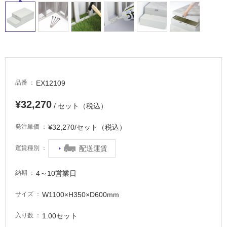
適
し
て
い
る
適
し
EX12109
品番
て
い
¥32,270
/ セット（税込）
る
が
¥32,270/セット（税込）
発注単価
注
意
配送運賃
運賃種別
が
必
4～10営業日
納期
要
W1100×H350×D600mm
サイズ
適
し
1.00セット
入り数
て