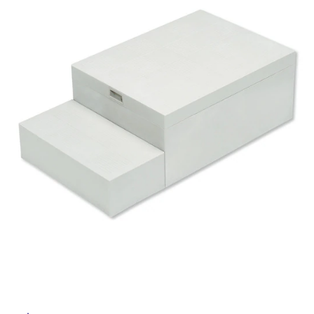
ム
修理お問い合わせ
クレーム公開
ル
自分らしい家づくり
最高のリノベ会社が
みつ
照明
ペット用品
横浜スマート
ショールー
SUVACO
かる
リノベりす
ム
ウェルビーみのお
HDC
説明書・図面検索
水まわり
3年保証
屋
BOX
内装用建材
パネル・壁材
内
お役立ち情報
住まいの
スタイリング
床・
ロートアイアン
天然石・石材
アイデア
屋
ミラタップ
チャンネル
外
メンテナンス・
施工材
新商品
オンライン相談
床・
浴
室
床・
駐
車
場
非
常
に