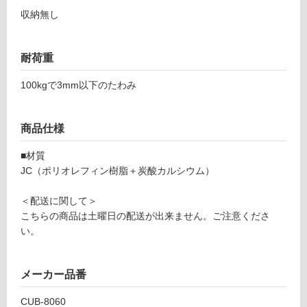
し
X
収納無し
て
大
い
タ
る
イ
耐荷重
が
プ
制
100kgで3mm以下のたわみ
W
限
8
あ
0
り
商品仕様
0
の
+
■材質
為
W
JC（ポリオレフィン樹脂＋炭酸カルシウム）
注
3
意
0
＜配送に関して＞
が
0
こちらの商品は土曜日の配送が出来ません。ご注意くださ
必
い。
要
運賃表
※
F
商
メーカー品番
品
運
仕
CUB-8060
賃
様