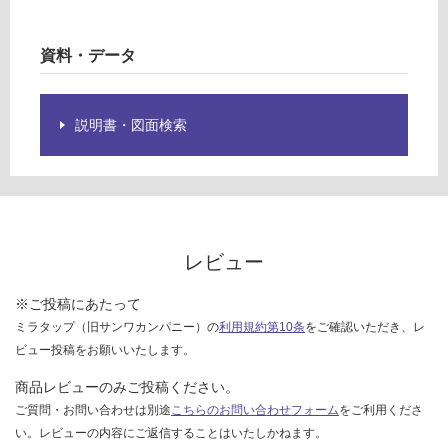
合
欄
計
を
資料・データ
:
ご
¥1,
確
14
認
説明書・図面検索
0/
く
セ
だ
ッ
さ
ト
い
対
応
レビュー
し
て
※ご投稿にあたって
い
ミラタップ（旧サンワカンパニー）の
利用規約第10条
をご確認いただき、レ
な
ビュー投稿をお願いいたします。
い
商品レビューのみご投稿ください。
ご質問・お問い合わせは別途
こちらのお問い合わせフォーム
をご利用くださ
い。レビューの内容にご返信することはいたしかねます。