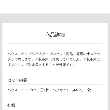
ー
リ
E
X
ン
1
2
商品詳細
グ
1
0
9
土足・遮
ハウスステップBOX大タイプのセット商品。専用の小ステッ
H
音・床暖
プが付属します。※収納庫は付属していません。※収納庫は
O
オプションで別途購入することが可能です。
U
対
S
応
E
し
セット内容
S
て
T
い
ハウスステップ1台、蓋1枚、ペグセット（4本入）2袋
E
る
P
対
B
仕様
応
O