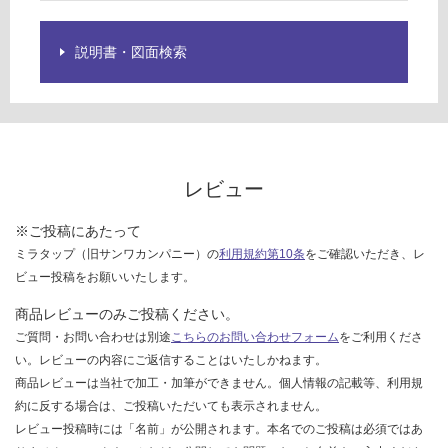
を
運
ご
賃
確
説明書・図面検索
合
認
計
く
:
だ
¥1,
さ
14
い
0/
レビュー
台
対
応
※ご投稿にあたって
し
ミラタップ（旧サンワカンパニー）の
利用規約第10条
をご確認いただき、レ
て
ビュー投稿をお願いいたします。
い
な
商品レビューのみご投稿ください。
い
ご質問・お問い合わせは別途
こちらのお問い合わせフォーム
をご利用くださ
い。レビューの内容にご返信することはいたしかねます。
商品レビューは当社で加工・加筆ができません。個人情報の記載等、利用規
約に反する場合は、ご投稿いただいても表示されません。
レビュー投稿時には「名前」が公開されます。本名でのご投稿は必須ではあ