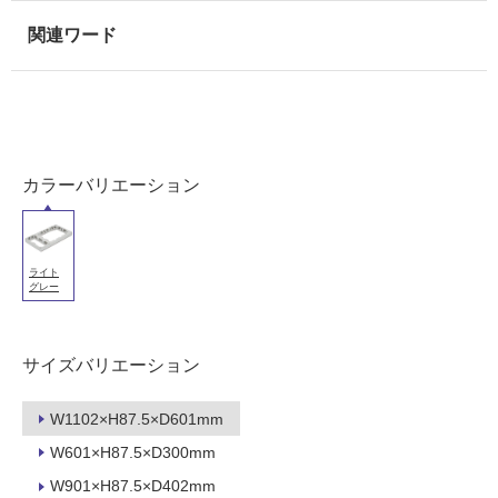
可
能
(寒
冷
地
以
外)
使
カラーバリエーション
用
不
可
ライト
グレー
フ
サイズバリエーション
ロ
W1102×H87.5×D601mm
W601×H87.5×D300mm
ー
W901×H87.5×D402mm
E