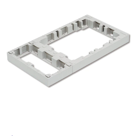
ム
修理お問い合わせ
クレーム公開
自分らしい家づくり
最高のリノベ会社が
みつ
照明
ペット用品
屋
横浜スマート
ショールー
SUVACO
かる
リノベりす
ム
ウェルビーみのお
HDC
内
説明書・図面検索
水まわり
3年保証
BOX
内装用建材
パネル・壁材
床・
屋
お役立ち情報
住まいの
スタイリング
ロートアイアン
天然石・石材
外
アイデア
床・
ミラタップ
チャンネル
メンテナンス・
施工材
新商品
浴
オンライン相談
室
床・
駐
車
場
非
常
に
適
し