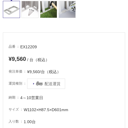
て
い
る
適
し
て
い
EX12209
品番
る
¥9,560
が
/ 台（税込）
注
¥9,560/台（税込）
発注単価
意
が
配送運賃
運賃種別
必
要
4～10営業日
納期
適
し
W1102×H87.5×D601mm
サイズ
て
い
1.00台
入り数
な