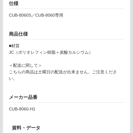
8
仕様
い
0
る
CUB-8060S／CUB-8060専用
0
が
+
制
W
限
商品仕様
3
あ
0
り
■材質
0
の
JC（ポリオレフィン樹脂＋炭酸カルシウム）
用
為
高
注
＜配送に関して＞
さ
意
こちらの商品は土曜日の配送が出来ません。ご注意くださ
調
が
い。
節
必
器
要
1
※
メーカー品番
段
商
品
CUB-8060-H1
運賃表
仕
F
様
資料・データ
欄