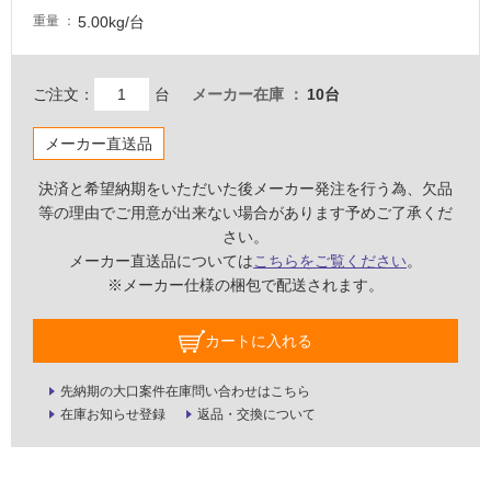
い
5.00kg/台
重量
屋
ご注文：
台
メーカー在庫
10台
内
壁・
メーカー直送品
屋
外
決済と希望納期をいただいた後メーカー発注を行う為、欠品
壁・
等の理由でご用意が出来ない場合があります予めご了承くだ
さい。
浴
メーカー直送品については
こちらをご覧ください
。
室
※メーカー仕様の梱包で配送されます。
壁
使
カートに入れる
用
可
先納期の大口案件在庫問い合わせはこちら
能
在庫お知らせ登録
返品・交換について
使
用