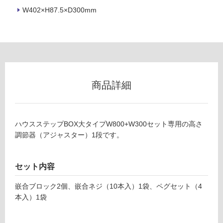
リ
X
W402×H87.5×D300mm
1
2
ン
2
0
グ
9
H
商品詳細
土足・遮
O
U
音・床暖
S
対
E
ハウスステップBOX大タイプW800+W300セット専用の高さ
応
S
調節器（アジャスター）1段です。
し
T
て
E
い
P
セット内容
る
B
O
嵌合ブロック2個、嵌合ネジ（10本入）1袋、ペグセット（4
対
X
本入）1袋
応
大
し
W
て