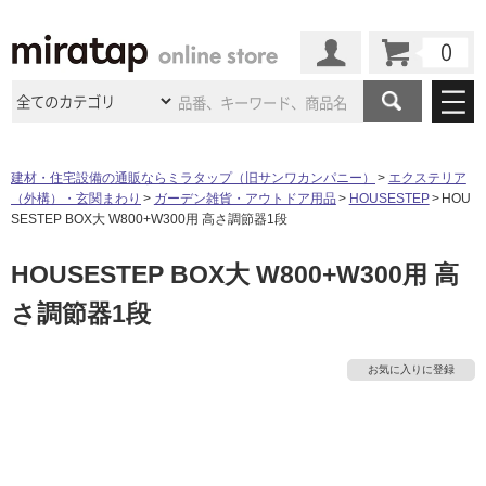
カート
マイページ
商品カテゴリ
建材・住宅設備の通販ならミラタップ（旧サンワカンパニー）
エクステリア
（外構）・玄関まわり
ガーデン雑貨・アウトドア用品
HOUSESTEP
HOU
施工事例
洗面所・水回り
タイル
SESTEP BOX大 W800+W300用 高さ調節器1段
ショールーム
施工事例
法人案件納入事例
HOUSESTEP BOX大 W800+W300用 高
キッチン
浴室（風呂・
バスルー
ム）・
トイレ
ショールームの
ご案内
東京
ショールーム
さ調節器1段
ミラタップ
のあるくらし
お客様訪問
インタビュー
ドア（扉）・
建具・玄関
サポート
扉
エクステリア
（外構）
大阪
ショールーム
仙台
ショールーム
タ
店舗・施設事例
お気に入りに登録
その他サービス
ご利用ガイド
初めての方へ
ウッドデッキ
フローリング・
床材
イ
名古屋
ショールーム
京都
ショールーム
ミラタップと
創る家
工事会社紹介
Coziコンシ
よくある質問
お問い合わせ
ASOLIE
ェルジュ
収納
インテリア・
家具
ル
福岡
ショールーム
札幌スマート
ショールー