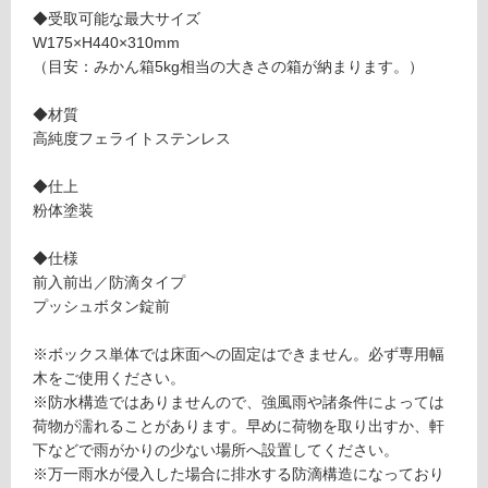
X
◆受取可能な最大サイズ
土足・遮
1
W175×H440×310mm
音・床暖
3
（目安：みかん箱5kg相当の大きさの箱が納まります。）
0
対
9
◆材質
応
9
高純度フェライトステンレス
し
宅
て
配
◆仕上
い
B
粉体塗装
る
O
対
X
◆仕様
応
レ
前入前出／防滴タイプ
し
ギ
プッシュボタン錠前
て
ュ
い
ラ
※ボックス単体では床面への固定はできません。必ず専用幅
る
ー
木をご使用ください。
が
グ
※防水構造ではありませんので、強風雨や諸条件によっては
制
レ
荷物が濡れることがあります。早めに荷物を取り出すか、軒
限
ー
下などで雨がかりの少ない場所へ設置してください。
あ
ブ
※万一雨水が侵入した場合に排水する防滴構造になっており