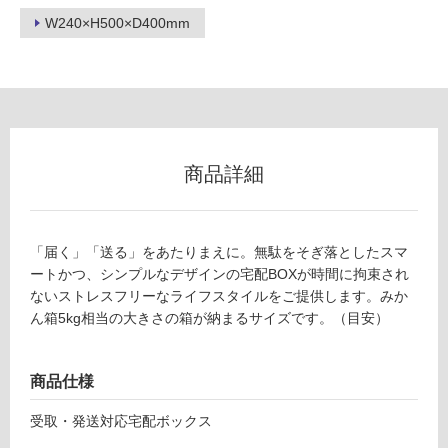
使
W240×H500×D400mm
用
不
可
商品詳細
フ
ロ
「届く」「送る」をあたりまえに。無駄をそぎ落としたスマ
ー
ートかつ、シンプルなデザインの宅配BOXが時間に拘束され
ないストレスフリーなライフスタイルをご提供します。みか
ん箱5kg相当の大きさの箱が納まるサイズです。（目安）
リ
ン
商品仕様
グ
受取・発送対応宅配ボックス
E