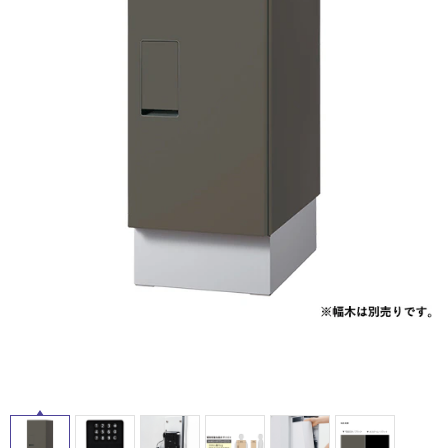
ム
修理お問い合わせ
クレーム公開
自分らしい家づくり
最高のリノベ会社が
みつ
照明
ペット用品
横浜スマート
ショールー
SUVACO
かる
リノベりす
ム
ウェルビーみのお
HDC
説明書・図面検索
水まわり
3年保証
BOX
内装用建材
パネル・壁材
お役立ち情報
住まいの
スタイリング
ロートアイアン
天然石・石材
アイデア
ミラタップ
チャンネル
タ
メンテナンス・
施工材
新商品
オンライン相談
イ
ル
屋
内
床・
屋
外