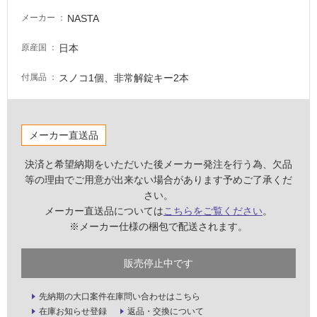
い
NASTA
メーカー
る
が
日本
原産国
注
意
スノコ1個、非常解錠キー2本
付属品
が
必
要
メーカー直送品
適
し
決済と希望納期をいただいた後メーカー発注を行う為、欠品
て
等の理由でご用意が出来ない場合があります予めご了承くだ
い
さい。
な
メーカー直送品については
こちらをご覧ください
。
い
※メーカー仕様の梱包で配送されます。
屋
販売停止中です
内
壁・
先納期の大口案件在庫問い合わせはこちら
在庫お知らせ登録
返品・交換について
屋