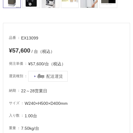
床・
浴
室
床・
駐
EX13099
品番
車
¥57,600
/ 台（税込）
場
非
¥57,600/台（税込）
発注単価
常
配送運賃
に
運賃種別
適
し
22～28営業日
納期
て
い
W240×H500×D400mm
サイズ
る
1.00台
入り数
適
し
7.50kg/台
重量
て