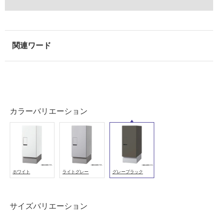
外
壁・
浴
室
壁
使
用
可
能
カラーバリエーション
使
用
可
能
(寒
ホワイト
ライトグレー
グレーブラック
冷
地
以
サイズバリエーション
外)