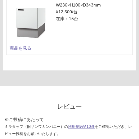
い
W236×H100×D343mm
¥12,500/台
対
在庫：15台
応
し
て
い
商品を見る
な
い
レビュー
※ご投稿にあたって
ミラタップ（旧サンワカンパニー）の
利用規約第10条
をご確認いただき、レ
ビュー投稿をお願いいたします。