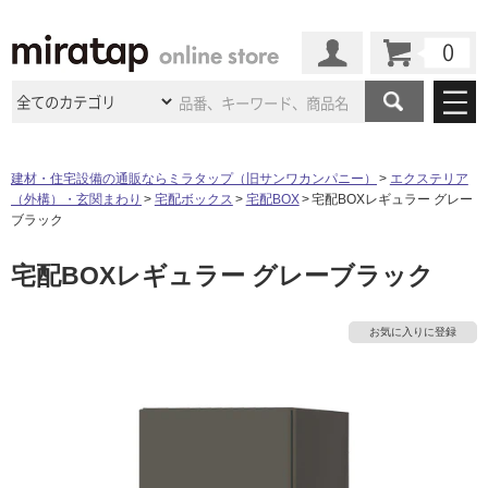
カート
マイページ
商品カテゴリ
建材・住宅設備の通販ならミラタップ（旧サンワカンパニー）
エクステリア
（外構）・玄関まわり
宅配ボックス
宅配BOX
宅配BOXレギュラー グレー
施工事例
洗面所・水回り
タイル
ブラック
ショールーム
施工事例
法人案件納入事例
宅配BOXレギュラー グレーブラック
キッチン
浴室（風呂・
バスルー
ム）・
トイレ
ショールームの
ご案内
東京
ショールーム
ミラタップ
のあるくらし
お客様訪問
インタビュー
ドア（扉）・
建具・玄関
お気に入りに登録
サポート
扉
エクステリア
（外構）
大阪
ショールーム
仙台
ショールーム
店舗・施設事例
その他サービス
ご利用ガイド
初めての方へ
ウッドデッキ
フローリング・
床材
名古屋
ショールーム
京都
ショールーム
ミラタップと
創る家
工事会社紹介
Coziコンシ
よくある質問
お問い合わせ
ASOLIE
ェルジュ
収納
インテリア・
家具
福岡
ショールーム
札幌スマート
ショールー