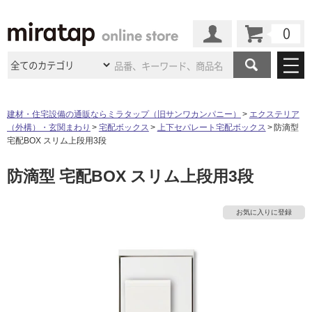
カート
マイページ
商品カテゴリ
建材・住宅設備の通販ならミラタップ（旧サンワカンパニー）
エクステリア
（外構）・玄関まわり
宅配ボックス
上下セパレート宅配ボックス
防滴型
施工事例
洗面所・水回り
タイル
宅配BOX スリム上段用3段
ショールーム
施工事例
法人案件納入事例
防滴型 宅配BOX スリム上段用3段
キッチン
浴室（風呂・
バスルー
ム）・
トイレ
ショールームの
ご案内
東京
ショールーム
ミラタップ
のあるくらし
お客様訪問
インタビュー
ドア（扉）・
建具・玄関
お気に入りに登録
サポート
扉
エクステリア
（外構）
大阪
ショールーム
仙台
ショールーム
店舗・施設事例
その他サービス
ご利用ガイド
初めての方へ
ウッドデッキ
フローリング・
床材
名古屋
ショールーム
京都
ショールーム
ミラタップと
創る家
工事会社紹介
Coziコンシ
よくある質問
お問い合わせ
ASOLIE
ェルジュ
収納
インテリア・
家具
福岡
ショールーム
札幌スマート
ショールー