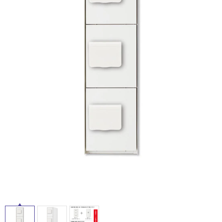
ム
修理お問い合わせ
クレーム公開
自分らしい家づくり
最高のリノベ会社が
みつ
照明
ペット用品
横浜スマート
ショールー
SUVACO
かる
リノベりす
ム
ウェルビーみのお
HDC
説明書・図面検索
水まわり
3年保証
BOX
内装用建材
パネル・壁材
お役立ち情報
住まいの
スタイリング
ロートアイアン
天然石・石材
アイデア
ミラタップ
チャンネル
メンテナンス・
施工材
新商品
オンライン相談
タ
イ
ル
屋
内
床・