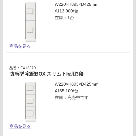
段
W220×H893×D425mm
あ
用
¥113,000/台
り
3
在庫：1台
の
段
為
注
運賃表
意
J
が
商品を見る
必
要
運
※
賃
品番：EX13379
商
合
防滴型 宅配BOX スリム下段用3段
品
計
W220×H893×D425mm
仕
:
¥135,100/台
様
¥3,
在庫：完売中です
欄
75
を
0/
ご
台
確
認
商品を見る
く