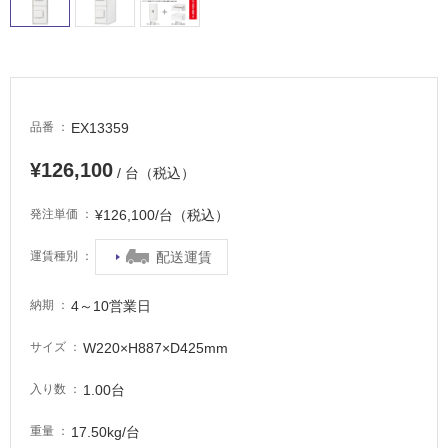
屋
外
床・
浴
室
EX13359
品番
床・
駐
¥126,100
/ 台（税込）
車
¥126,100/台（税込）
発注単価
場
非
配送運賃
運賃種別
常
に
4～10営業日
納期
適
し
W220×H887×D425mm
サイズ
て
い
1.00台
入り数
る
17.50kg/台
重量
適