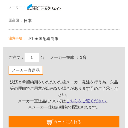
し
メーカー
て
い
日本
原産国
る
が
注
※1 全国配送制限
注意事項
意
が
必
ご注文：
台
メーカー在庫
1台
要
適
メーカー直送品
し
て
決済と希望納期をいただいた後メーカー発注を行う為、欠品
い
等の理由でご用意が出来ない場合があります予めご了承くだ
な
さい。
い
メーカー直送品については
こちらをご覧ください
。
※メーカー仕様の梱包で配送されます。
屋
カートに入れる
内