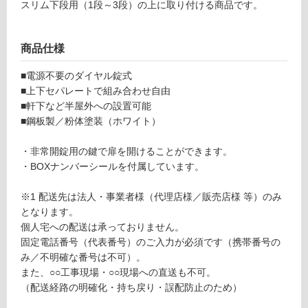
以
スリム下段用（1段～3段）の上に取り付ける商品です。
外)
使
商品仕様
用
不
■電源不要のダイヤル錠式
可
■上下セパレートで組み合わせ自由
■軒下など半屋外への設置可能
■鋼板製／粉体塗装（ホワイト）
フ
・非常開錠用の鍵で扉を開けることができます。
・BOXナンバーシールを付属しています。
ロ
※1 配送先は法人・事業者様（代理店様／販売店様 等）のみ
となります。
ー
個人宅への配送は承っておりません。
固定電話番号（代表番号）のご入力が必須です（携帯番号の
リ
み／不明確な番号は不可）。
また、○○工事現場・○○現場への直送も不可。
ン
（配送経路の明確化・持ち戻り・誤配防止のため）