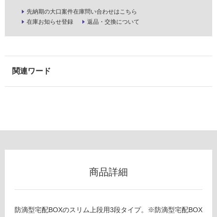
壁・
先納期の大口案件在庫問い合わせはこちら
屋
在庫お知らせ登録
返品・交換について
外
壁・
浴
室
壁
使
用
可
能
使
用
可
商品詳細
能
(寒
冷
地
防滴型宅配BOXのスリム上段用3段タイプ。※防滴型宅配BOX