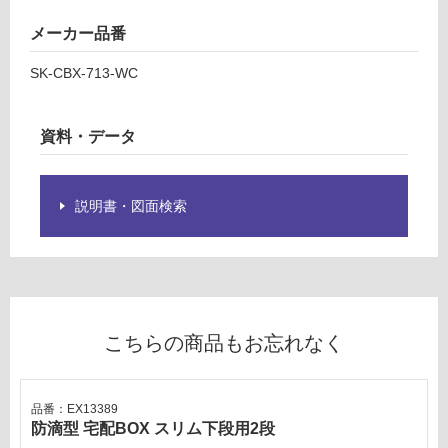
グ
メーカー品番
E
土足・遮
X
SK-CBX-713-WC
1
音・床暖
3
対
3
資料・データ
応
5
し
9
て
防
説明書・図面検索
い
滴
る
型
宅
対
配
応
B
し
O
て
こちらの商品もお忘れなく
X
い
ス
る
リ
が
品番：EX13389
ム
制
防滴型 宅配BOX スリム下段用2段
上
限