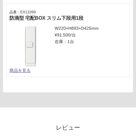
だ
さ
品番：EX13399
い
防滴型 宅配BOX スリム下段用1段
対
W220×H893×D425mm
応
¥91,500/台
し
在庫：1台
て
い
な
い
商品を見る
レビュー