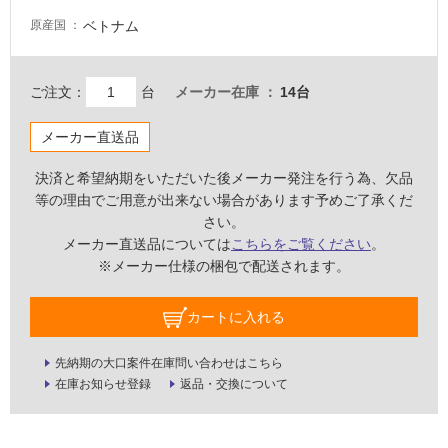
壁・
ベトナム
原産国
屋
外
ご注文：
台
メーカー在庫
14台
壁・
浴
メーカー直送品
室
壁
決済と希望納期をいただいた後メーカー発注を行う為、欠品
等の理由でご用意が出来ない場合があります予めご了承くだ
使
さい。
用
メーカー直送品については
こちらをご覧ください
。
可
※メーカー仕様の梱包で配送されます。
能
使
カートに入れる
用
可
先納期の大口案件在庫問い合わせはこちら
能
在庫お知らせ登録
返品・交換について
(寒
冷
地