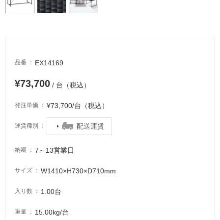
適
し
て
い
る
が
EX14169
品番
注
意
¥73,700
/ 台（税込）
が
必
¥73,700/台（税込）
発注単価
要
適
配送運賃
運賃種別
し
て
7～13営業日
納期
い
な
W1410×H730×D710mm
サイズ
い
1.00台
入り数
屋
15.00kg/台
重量
内