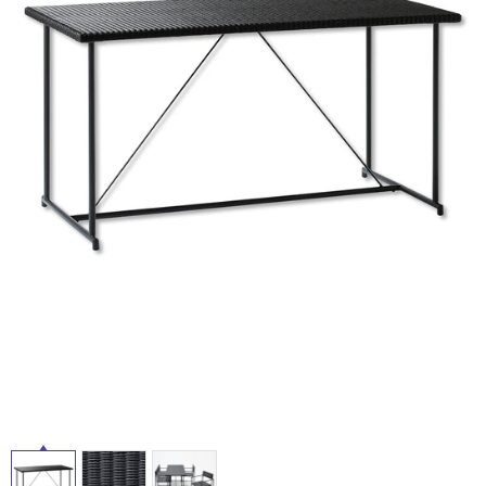
ム
修理お問い合わせ
クレーム公開
屋
自分らしい家づくり
最高のリノベ会社が
みつ
照明
ペット用品
横浜スマート
ショールー
外
SUVACO
かる
リノベりす
ム
ウェルビーみのお
HDC
説明書・図面検索
水まわり
3年保証
床・
BOX
内装用建材
パネル・壁材
浴
お役立ち情報
住まいの
スタイリング
室
ロートアイアン
天然石・石材
アイデア
床・
ミラタップ
チャンネル
駐
メンテナンス・
施工材
新商品
オンライン相談
車
場
非
常
に
適
し
て
い
る