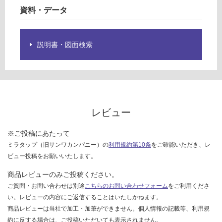
限
島除
資料・データ
あ
く)
り
の
運
説明書・図面検索
為
賃
注
合
意
計
が
:
必
¥0/
要
台
レビュー
※
商
※ご投稿にあたって
品
ミラタップ（旧サンワカンパニー）の
利用規約第10条
をご確認いただき、レ
仕
様
ビュー投稿をお願いいたします。
欄
商品レビューのみご投稿ください。
を
ご質問・お問い合わせは別途
こちらのお問い合わせフォーム
をご利用くださ
ご
い。レビューの内容にご返信することはいたしかねます。
確
商品レビューは当社で加工・加筆ができません。個人情報の記載等、利用規
認
約に反する場合は、ご投稿いただいても表示されません。
く