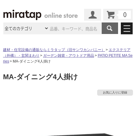
カート
マイページ
商品カテゴリ
建材・住宅設備の通販ならミラタップ（旧サンワカンパニー）
エクステリア
（外構）・玄関まわり
ガーデン雑貨・アウトドア用品
PATIO PETITE MA Se
施工事例
洗面所・水回り
タイル
ries
MA-ダイニング4人掛け
ショールーム
タ
施工事例
法人案件納入事例
MA-ダイニング4人掛け
キッチン
浴室（風呂・
バスルー
ム）・
トイレ
ショールームの
ご案内
東京
ショールーム
イ
ミラタップ
のあるくらし
お客様訪問
インタビュー
ドア（扉）・
建具・玄関
お気に入りに登録
サポート
扉
エクステリア
（外構）
大阪
ショールーム
仙台
ショールーム
ル
店舗・施設事例
その他サービス
ご利用ガイド
初めての方へ
ウッドデッキ
フローリング・
床材
名古屋
ショールーム
京都
ショールーム
屋
ミラタップと
創る家
工事会社紹介
Coziコンシ
よくある質問
お問い合わせ
内
ASOLIE
ェルジュ
収納
インテリア・
家具
福岡
ショールーム
札幌スマート
ショールー
床・