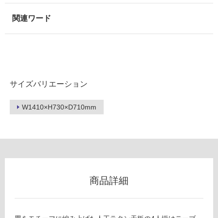
以
外)
使
用
不
可
サイズバリエーション
W1410×H730×D710mm
フ
ロ
ー
商品詳細
リ
ン