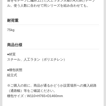
E
畳をモチーフに編み上げた人工ラタン天板の4人掛けテーブ
グ
X
ル。使う人数に合わせて同シリーズを組み合わせても。
1
4
土足・遮
耐荷重
1
音・床暖
6
75kg
9
対
M
応
A-
し
商品仕様
ダ
て
イ
い
●材質
ニ
る
スチール、人工ラタン（ポリエチレン）
ン
対
グ
●梱包状態
応
4
組立式
し
人
て
掛
※ご購入の前に、商品が通るかどうか設置場所への搬入経路
い
け
（通路幅）等をご確認ください。
る
梱包サイズ：W110×H765×D1460mm
が
運賃無
制
料(離