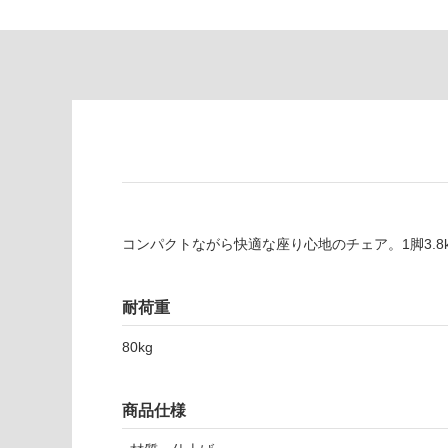
適
意
し
が
て
必
い
要
な
※
い
商
屋内壁・屋外
品
壁・浴室壁
仕
様
使用可
欄
能
を
コンパクトながら快適な座り心地のチェア。1脚3.
ご
使用可
確
能
認
耐荷重
(寒冷地
く
以外)
だ
80kg
さ
使用不
い
可
商品仕様
対
応