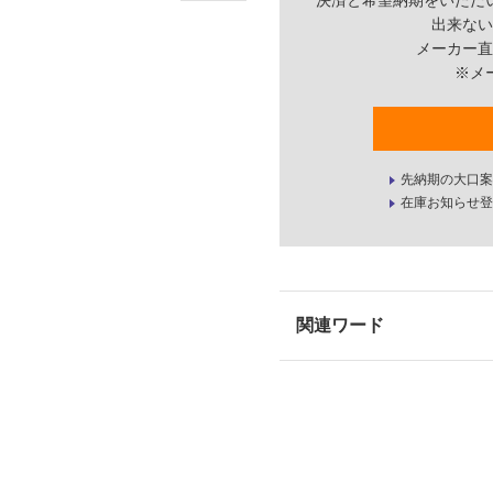
決済と希望納期をいただ
出来ない
メーカー直
※メ
先納期の大口案
在庫お知らせ登