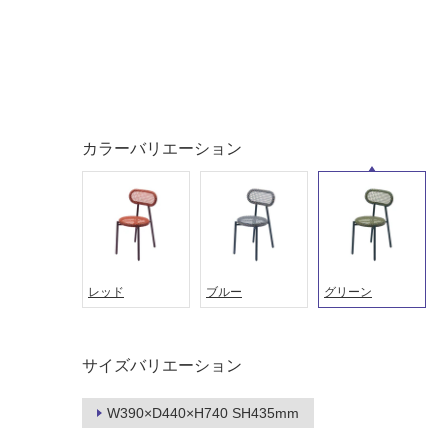
対
非
応
常
し
に
て
適
い
し
る
て
い
カラーバリエーション
対
る
応
し
適
て
し
い
て
る
い
が
る
レッド
ブルー
グリーン
制
が
限
注
あ
意
サイズバリエーション
り
が
の
必
W390×D440×H740 SH435mm
為
要
注