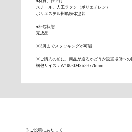
●材質、仕上げ
し
スチール、人工ラタン（ポリエチレン）
て
ポリエステル樹脂粉体塗装
い
な
●梱包状態
い
E
完成品
X
1
※3脚までスタッキングが可能
4
3
※ご購入の前に、商品が通るかどうか設置場所への
6
梱包サイズ：W490×D425×H775mm
9
W
A-
チ
ェ
ア
グ
リ
ー
ン
※ご投稿にあたって