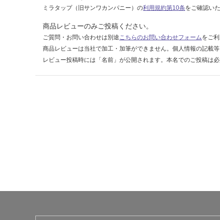
ミラタップ（旧サンワカンパニー）の
利用規約第10条
をご確認い
運賃無
商品レビューのみご投稿ください。
料(離
ご質問・お問い合わせは別途
こちらのお問い合わせフォーム
をご利
島除
商品レビューは当社で加工・加筆ができません。個人情報の記載等
く)
レビュー投稿時には「名前」が公開されます。本名でのご投稿は必
運
賃
合
計
:
¥0/
台