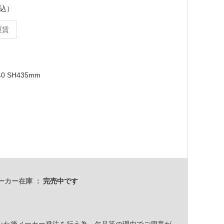
税込）
運賃
40 SH435mm
ーカー在庫
完売中です