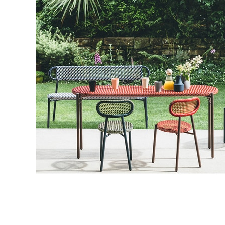
タイル
フローリ
ング
屋内床・
屋外床・
土足・遮
浴室床・
音・床暖
駐車場