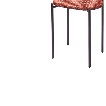
タイル
フローリ
ング
屋内床・
屋外床・
土足・遮
浴室床・
音・床暖
駐車場