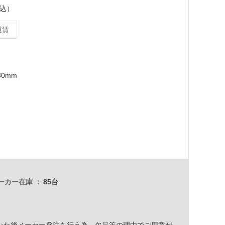
税込）
運賃
30mm
ーカー在庫
85台