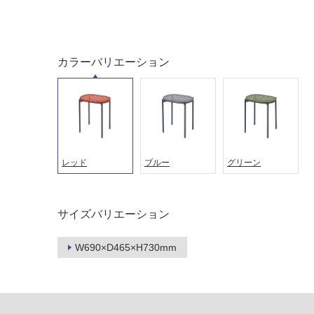
対
非
応
常
し
に
て
適
カラーバリエーション
い
し
る
て
い
対
る
応
し
適
て
し
レッド
ブルー
グリーン
い
て
る
い
が
る
サイズバリエーション
制
が
限
注
あ
W690×D465×H730mm
意
り
が
の
必
為
要
注