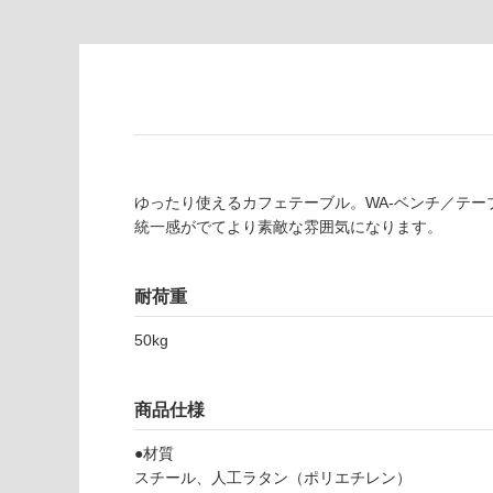
適
意
し
が
て
必
い
要
な
※
い
商
屋内壁・屋外
品
壁・浴室壁
仕
ゆったり使えるカフェテーブル。WA-ベンチ／テ
様
使用可
統一感がでてより素敵な雰囲気になります。
欄
能
を
ご
耐荷重
使用可
確
能
認
50kg
(寒冷地
く
以外)
だ
さ
商品仕様
使用不
い
可
●材質
対
スチール、人工ラタン（ポリエチレン）
応