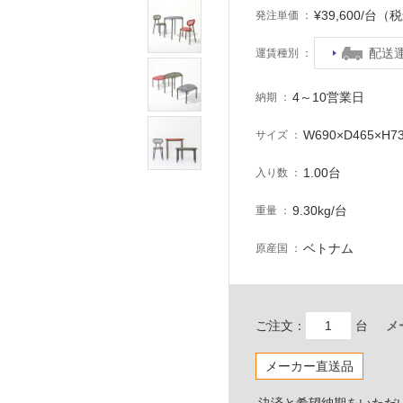
¥39,600/台（
発注単価
配送
運賃種別
4～10営業日
納期
W690×D465×H7
サイズ
1.00台
入り数
9.30kg/台
重量
ベトナム
原産国
ご注文：
台
メ
メーカー直送品