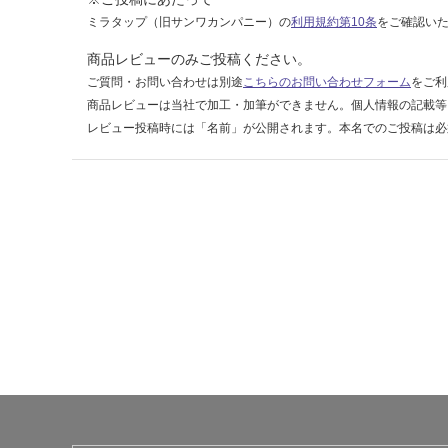
ミラタップ（旧サンワカンパニー）の
利用規約第10条
をご確認い
運賃無
商品レビューのみご投稿ください。
料(離
島除
ご質問・お問い合わせは別途
こちらのお問い合わせフォーム
をご利
く)
商品レビューは当社で加工・加筆ができません。個人情報の記載等
レビュー投稿時には「名前」が公開されます。本名でのご投稿は必
運
賃
合
計
:
¥0/
台