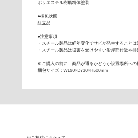
ポリエステル樹脂粉体塗装
し
て
●梱包状態
い
組立品
な
い
E
●注意事項
X
・スチール製品は経年変化でサビが発生することは
1
・スチール製品は塩害を受けやすい沿岸部付近や排
4
4
※ご購入の前に、商品が通るかどうか設置場所への
6
梱包サイズ：W190×D730×H500mm
9
W
A-
テ
ー
ブ
ル
レ
ッ
ド
※ご投稿にあたって