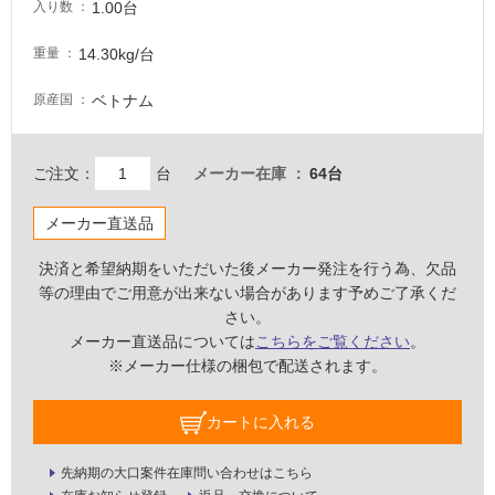
な
1.00台
入り数
い
14.30kg/台
重量
屋
ベトナム
原産国
内
壁・
屋
ご注文：
台
メーカー在庫
64台
外
メーカー直送品
壁・
浴
決済と希望納期をいただいた後メーカー発注を行う為、欠品
室
等の理由でご用意が出来ない場合があります予めご了承くだ
壁
さい。
メーカー直送品については
こちらをご覧ください
。
使
※メーカー仕様の梱包で配送されます。
用
可
カートに入れる
能
使
先納期の大口案件在庫問い合わせはこちら
用