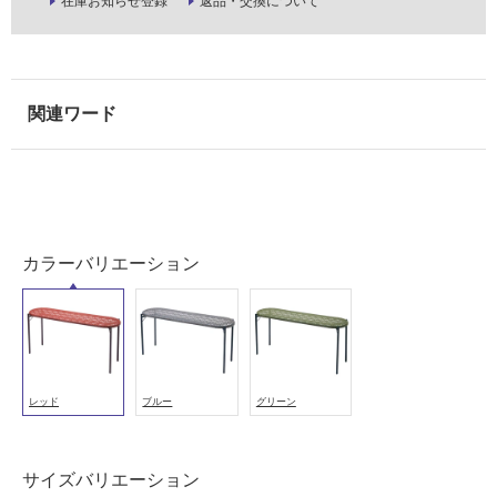
在庫お知らせ登録
返品・交換について
可
能
(寒
冷
地
以
外)
使
用
不
カラーバリエーション
可
フ
レッド
ブルー
グリーン
ロ
ー
サイズバリエーション