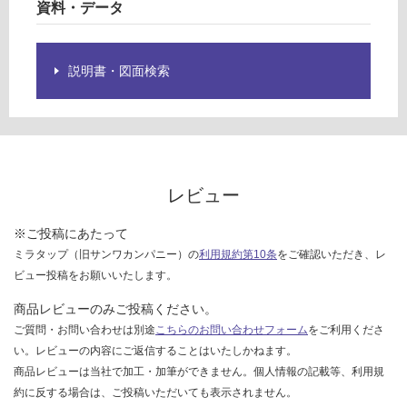
台
資料・データ
を
ご
確
説明書・図面検索
認
く
だ
さ
い
対
レビュー
応
し
※ご投稿にあたって
て
ミラタップ（旧サンワカンパニー）の
利用規約第10条
をご確認いただき、レ
い
ビュー投稿をお願いいたします。
な
い
商品レビューのみご投稿ください。
ご質問・お問い合わせは別途
こちらのお問い合わせフォーム
をご利用くださ
い。レビューの内容にご返信することはいたしかねます。
商品レビューは当社で加工・加筆ができません。個人情報の記載等、利用規
約に反する場合は、ご投稿いただいても表示されません。