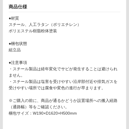
ブ
て
商品仕様
ル
い
ロ
る
●材質
ン
が
スチール、人工ラタン（ポリエチレン）
グ
制
ポリエステル樹脂粉体塗装
レ
限
ッ
あ
●梱包状態
ド
り
組立品
の
運賃無
為
●注意事項
料(離
注
・スチール製品は経年変化でサビが発生することは避けられ
島除
意
ません。
く)
が
・スチール製品は塩害を受けやすい沿岸部付近や排気ガスを
必
受けやすい場所では腐食や変色の進行が早まります。
要
運
※
賃
※ご購入の前に、商品が通るかどうか設置場所への搬入経路
商
合
（通路幅）等をご確認ください。
品
計
梱包サイズ：W190×D1620×H500mm
仕
:
様
¥0/
欄