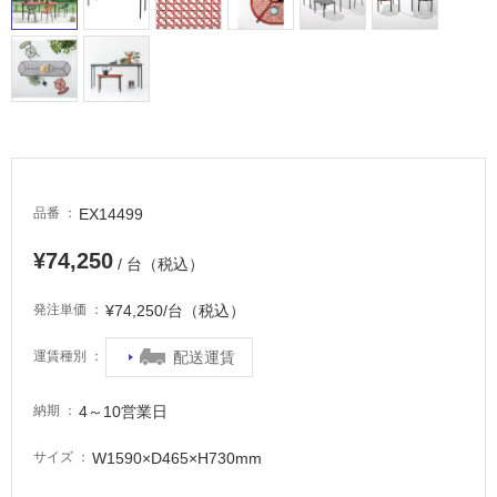
し
て
い
る
適
し
て
い
EX14499
品番
る
が
¥74,250
/ 台（税込）
注
意
¥74,250/台（税込）
発注単価
が
必
配送運賃
運賃種別
要
適
4～10営業日
納期
し
て
W1590×D465×H730mm
サイズ
い