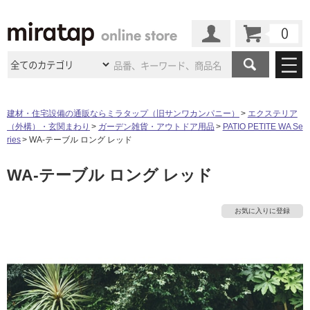
カート
マイページ
商品カテゴリ
建材・住宅設備の通販ならミラタップ（旧サンワカンパニー）
エクステリア
（外構）・玄関まわり
ガーデン雑貨・アウトドア用品
PATIO PETITE WA Se
施工事例
洗面所・水回り
タイル
ries
WA-テーブル ロング レッド
ショールーム
施工事例
法人案件納入事例
WA-テーブル ロング レッド
キッチン
浴室（風呂・
バスルー
ム）・
トイレ
ショールームの
ご案内
東京
ショールーム
ミラタップ
のあるくらし
お客様訪問
インタビュー
ドア（扉）・
建具・玄関
お気に入りに登録
サポート
扉
エクステリア
（外構）
大阪
ショールーム
仙台
ショールーム
店舗・施設事例
タ
その他サービス
ご利用ガイド
初めての方へ
ウッドデッキ
フローリング・
床材
名古屋
ショールーム
京都
ショールーム
イ
ミラタップと
創る家
工事会社紹介
Coziコンシ
よくある質問
お問い合わせ
ASOLIE
ェルジュ
収納
インテリア・
家具
福岡
ショールーム
札幌スマート
ショールー
ル