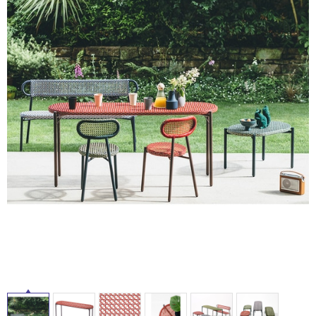
ム
修理お問い合わせ
クレーム公開
自分らしい家づくり
最高のリノベ会社が
みつ
照明
ペット用品
横浜スマート
ショールー
SUVACO
かる
リノベりす
屋
ム
ウェルビーみのお
HDC
説明書・図面検索
水まわり
3年保証
内
BOX
内装用建材
パネル・壁材
床・
お役立ち情報
住まいの
スタイリング
屋
ロートアイアン
天然石・石材
アイデア
外
ミラタップ
チャンネル
床・
メンテナンス・
施工材
新商品
オンライン相談
浴
室
床・
駐
車
場
非
常
に
適