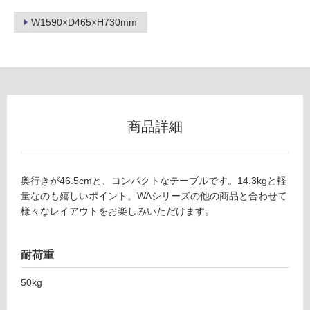
リ
W1590×D465×H730mm
ン
グ
商品詳細
土足・遮
E
音・床暖
X
対
1
奥行きが46.5cmと、コンパクトなテーブルです。14.3kgと軽
応
4
量なのも嬉しいポイント。WAシリーズの他の商品と合わせて
し
4
様々なレイアウトをお楽しみいただけます。
て
9
い
9
る
W
耐荷重
A-
対
テ
50kg
応
ー
し