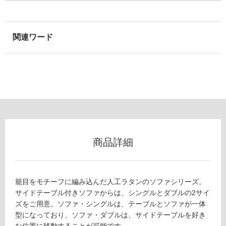
地
以
外)
使
用
不
可
フ
商品詳細
ロ
ー
籠目をモチーフに編み込んだ人工ラタンのソファシリーズ。
サイドテーブル付きソファからは、シングルとダブルの2サイ
リ
ズをご用意。ソファ・シングルは、テーブルとソファが一体
型になっており、ソファ・ダブルは、サイドテーブルを好き
ン
な位置に移動することが可能です。