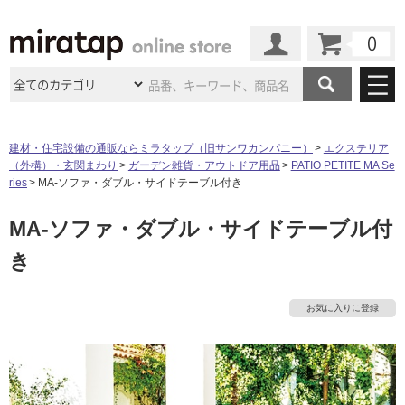
カート
マイページ
商品カテゴリ
建材・住宅設備の通販ならミラタップ（旧サンワカンパニー）
エクステリア
（外構）・玄関まわり
ガーデン雑貨・アウトドア用品
PATIO PETITE MA Se
施工事例
洗面所・水回り
タイル
ries
MA-ソファ・ダブル・サイドテーブル付き
ショールーム
施工事例
法人案件納入事例
MA-ソファ・ダブル・サイドテーブル付
キッチン
浴室（風呂・
バスルー
タ
ム）・
トイレ
ショールームの
ご案内
東京
ショールーム
き
ミラタップ
のあるくらし
お客様訪問
インタビュー
ドア（扉）・
建具・玄関
イ
サポート
扉
エクステリア
（外構）
大阪
ショールーム
仙台
ショールーム
店舗・施設事例
お気に入りに登録
ル
その他サービス
ご利用ガイド
初めての方へ
ウッドデッキ
フローリング・
床材
名古屋
ショールーム
京都
ショールーム
ミラタップと
創る家
工事会社紹介
Coziコンシ
屋
よくある質問
お問い合わせ
ASOLIE
ェルジュ
収納
インテリア・
家具
内
福岡
ショールーム
札幌スマート
ショールー