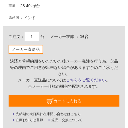
内
28.40kg/台
重量
壁・
インド
原産国
屋
外
壁・
ご注文：
台
メーカー在庫
16台
浴
室
メーカー直送品
壁
決済と希望納期をいただいた後メーカー発注を行う為、欠品
使
等の理由でご用意が出来ない場合があります予めご了承くだ
用
さい。
可
メーカー直送品については
こちらをご覧ください
。
能
※メーカー仕様の梱包で配送されます。
使
用
カートに入れる
可
能
先納期の大口案件在庫問い合わせはこちら
(寒
在庫お知らせ登録
返品・交換について
冷