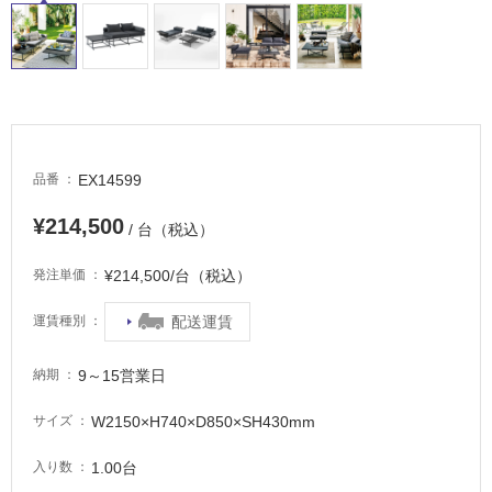
適
し
て
い
る
が
注
EX14599
品番
意
が
¥214,500
/ 台（税込）
必
要
¥214,500/台（税込）
発注単価
適
配送運賃
運賃種別
し
て
い
9～15営業日
納期
な
い
W2150×H740×D850×SH430mm
サイズ
1.00台
入り数
屋