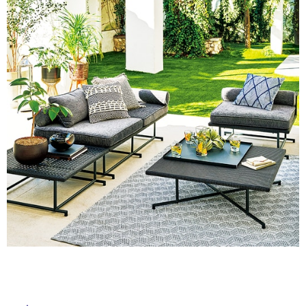
ム
床・
修理お問い合わせ
クレーム公開
自分らしい家づくり
最高のリノベ会社が
みつ
照明
ペット用品
屋
横浜スマート
ショールー
SUVACO
かる
リノベりす
ム
ウェルビーみのお
HDC
外
説明書・図面検索
水まわり
3年保証
BOX
内装用建材
パネル・壁材
床・
浴
お役立ち情報
住まいの
スタイリング
ロートアイアン
天然石・石材
アイデア
室
床・
ミラタップ
チャンネル
メンテナンス・
施工材
新商品
オンライン相談
駐
車
場
非
常
に
適
し
て
い
る