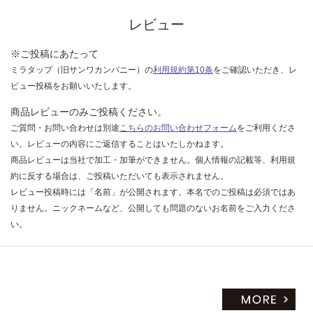
く
レビュー
だ
さ
※ご投稿にあたって
い
ミラタップ（旧サンワカンパニー）の
利用規約第10条
をご確認いただき、レ
対
ビュー投稿をお願いいたします。
応
し
商品レビューのみご投稿ください。
て
ご質問・お問い合わせは別途
こちらのお問い合わせフォーム
をご利用くださ
い
い。レビューの内容にご返信することはいたしかねます。
な
商品レビューは当社で加工・加筆ができません。個人情報の記載等、利用規
い
約に反する場合は、ご投稿いただいても表示されません。
レビュー投稿時には「名前」が公開されます。本名でのご投稿は必須ではあ
りません。ニックネームなど、公開しても問題のないお名前をご入力くださ
い。