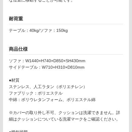
グ
耐荷重
土足・遮
テーブル：40kg/ソファ：150kg
音・床暖
E
X
対
商品仕様
1
応
4
し
ソファ：W1440×H740×D850×SH430mm
5
て
サイドテーブル：W710×H310×D810mm
9
い
9
る
●材質
MA-
ステンレス、人工ラタン（ポリエチレン）
対
ソフ
ファブリック：ポリエステル
応
ァ・
中綿：ポリウレタンフォーム、ポリエステル綿
し
ダブ
て
ル・
※カバーの取り外し不可、クッションは洗濯できません。詳
い
サイ
細はクッションについている洗濯マークをご確認ください。
る
ドテ
が
ーブ
●梱包状態