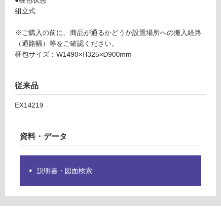
制
ル付
組立式
限
き
あ
※ご購入の前に、商品が通るかどうか設置場所への搬入経路
り
運賃表
（通路幅）等をご確認ください。
の
R
梱包サイズ：W1490×H325×D900mm
為
注
運
意
従来品
賃
が
合
必
EX14219
計
要
:
※
¥1
商
資料・データ
0,
品
60
仕
0/
様
説明書・図面検索
台
欄
を
ご
確
認