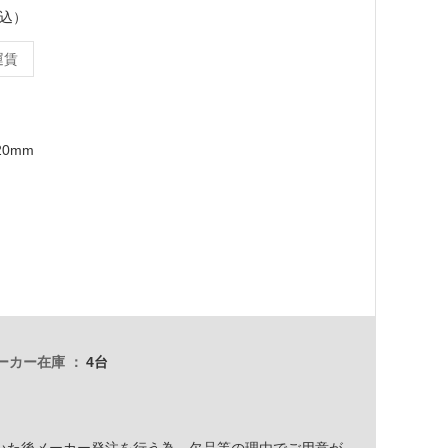
税込）
運賃
20mm
ーカー在庫
4台