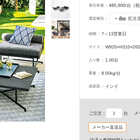
¥85,800/台（
発注単価
配送
運賃種別
7～13営業日
納期
W920×H310×D9
サイズ
1.00台
入り数
8.00kg/台
重量
インド
原産国
ご注文：
台
メ
メーカー直送品