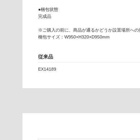
を
ご
●梱包状態
使用可
確
完成品
能
認
(寒冷地
く
※ご購入の前に、商品が通るかどうか設置場所への
以外)
だ
梱包サイズ：W950×H320×D950mm
さ
使用不
い
可
従来品
対
応
EX14189
し
て
い
な
い
E
X
1
4
6