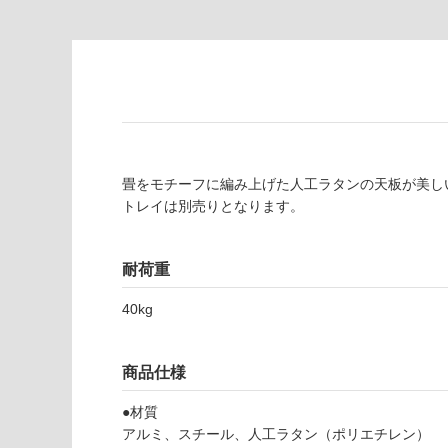
い
て
る
い
が
る
制
が
限
注
あ
意
り
が
の
必
畳をモチーフに編み上げた人工ラタンの天板が美し
為
要
トレイは別売りとなります。
注
適
意
し
が
て
耐荷重
必
い
要
40kg
な
※
い
商
屋内壁・屋外
品
商品仕様
壁・浴室壁
仕
様
●材質
使用可
欄
アルミ、スチール、人工ラタン（ポリエチレン）
能