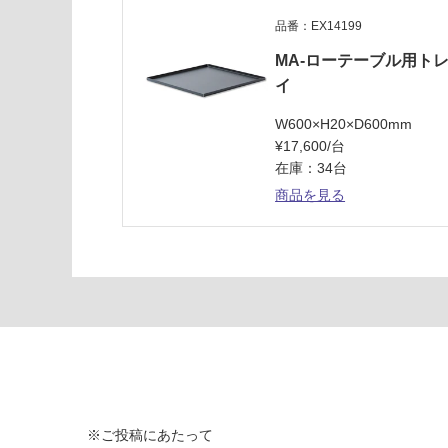
3
9
品番：EX14199
M
MA-ローテーブル用ト
A-
イ
ロ
ー
W600×H20×D600mm
テ
¥17,600/台
ー
在庫：34台
ブ
商品を見る
ル
運賃無
料(離
島除
く)
運
賃
合
計
※ご投稿にあたって