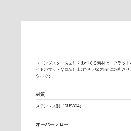
対
非
応
常
し
に
て
適
い
し
る
て
い
対
る
応
し
適
《インダスター洗面》を形づくる素材は「フラット
て
し
イトのマットな塗装仕上げで現代の空間に調和させました
い
て
ウルです。
る
い
が
る
制
が
材質
限
注
あ
ステンレス製（SUS304）
意
り
が
の
必
オーバーフロー
為
要