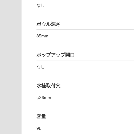
注
適
なし
意
し
が
て
必
ボウル深さ
い
要
な
※
85mm
い
商
屋内壁・屋外
品
壁・浴室壁
仕
ポップアップ開口
様
使用可
欄
なし
能
を
ご
水栓取付穴
使用可
確
能
認
φ36mm
(寒冷地
く
以外)
だ
さ
使用不
容量
い
可
9L
対