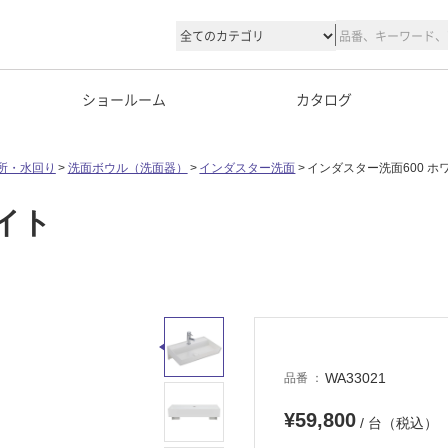
ショールーム
カタログ
所・水回り
洗面ボウル（洗面器）
インダスター洗面
インダスター洗面600 ホ
イト
WA33021
品番
¥59,800
/ 台（税込）