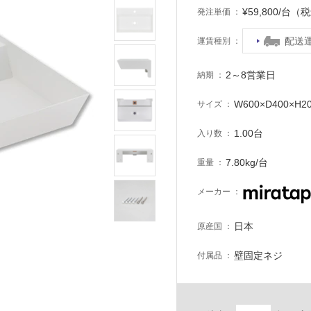
¥59,800/台（
発注単価
配送
運賃種別
2～8営業日
納期
W600×D400×H2
サイズ
1.00台
入り数
7.80kg/台
重量
メーカー
日本
原産国
壁固定ネジ
付属品