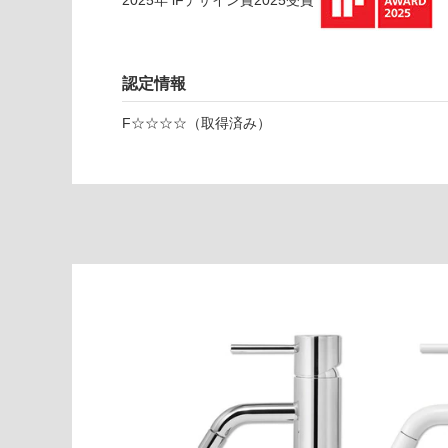
ホ
ワ
イ
ト
認定情報
運賃表
F☆☆☆☆（取得済み）
S
運
賃
合
計
:
¥2,
11
0/
台