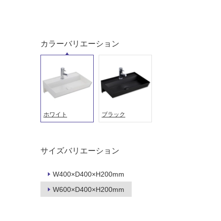
カラーバリエーション
ホワイト
ブラック
タイル
フローリ
サイズバリエーション
ング
W400×D400×H200mm
屋内床・
W600×D400×H200mm
屋外床・
土足・遮
浴室床・
音・床暖
駐車場