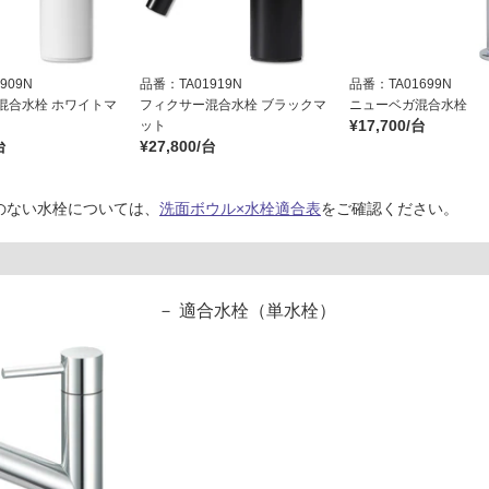
909N
品番：TA01919N
品番：TA01699N
混合水栓 ホワイトマ
フィクサー混合水栓 ブラックマ
ニューベガ混合水栓
¥17,700/台
ット
台
¥27,800/台
のない水栓については、
洗面ボウル×水栓適合表
をご確認ください。
適合水栓（単水栓）