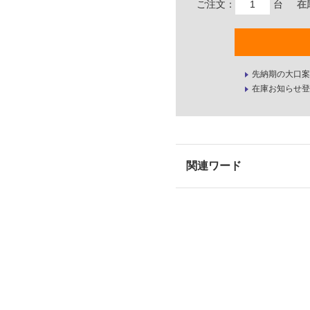
ご注文：
台
在
先納期の大口案
在庫お知らせ登