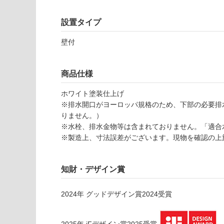
応
し
設置タイプ
て
W
い
A
壁付
な
3
い
3
0
商品仕様
2
ホワイト塗装仕上げ
1
※排水開口がヨーロッパ規格のため、下部の必要排
イ
りません。）
ン
※水栓、排水金物等は含まれておりません。「適合
ダ
※製造上、寸法誤差がございます。現物を確認の上
ス
タ
ー
知財・デザイン賞
洗
面
6
2024
年
グッドデザイン賞2024
受賞
0
0
2025
年
iFデザイン賞2025
受賞