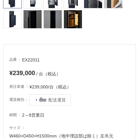
イ
ル
屋
内
床・
屋
EX22011
品番
外
¥239,000
/ 台（税込）
床・
浴
¥239,000/台（税込）
発注単価
室
床・
配送運賃
運賃種別
駐
2～8営業日
納期
車
場
サイズ
非
W460×D450×H1500mm（地中埋設部は除く）左吊元