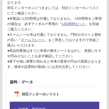
なります。
計
仕
対応インターホンにつきましては、対応インターホンリスト
:
様
にてご確認ください。
¥1
欄
●本製品にLED照明は付属しておりません。 LED照明をご希望
0,
を
の場合は、必ずディポルテ専用の『
LED照明セット
』を別途
60
ご
ご購入ください。
0/
確
●ネームシール等は付属しておりません。門柱やポストと相性
台
認
の良い『
ネームプレート
』をご用意しておりますので別途ご
く
購入いただけます。
だ
●商品到着後はすぐに本体の養生シートをはがし、表面にキズ
さ
や凹みがないことを必ず確認してください。
い
●落下や強い衝撃が加わると本体の変形や凹みの原因となりま
対
す。移送や設置時の取扱いには充分注意してください。
応
し
て
資料・データ
い
な
対応インターホンリスト
い