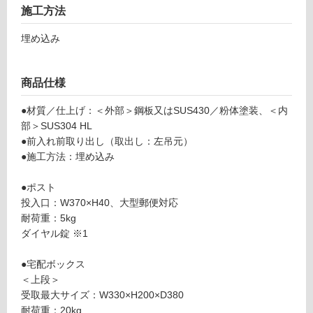
施工方法
ー
埋め込み
リ
商品仕様
ン
●材質／仕上げ：＜外部＞鋼板又はSUS430／粉体塗装、＜内
部＞SUS304 HL
グ
E
●前入れ前取り出し（取出し：左吊元）
X
●施工方法：埋め込み
2
土足・遮
2
●ポスト
音・床暖
0
投入口：W370×H40、大型郵便対応
1
対
耐荷重：5kg
1
応
ダイヤル錠 ※1
デ
し
ィ
て
●宅配ボックス
ポ
い
＜上段＞
ル
る
受取最大サイズ：W330×H200×D380
テ
耐荷重：20kg