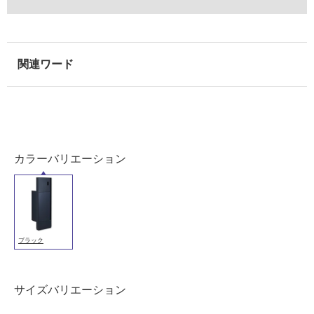
て
い
な
い
屋
内
壁・
屋
カラーバリエーション
外
壁・
浴
室
ブラック
壁
使
用
サイズバリエーション
可