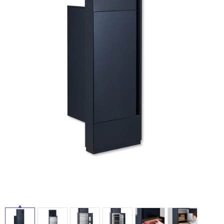
ム
修理お問い合わせ
クレーム公開
自分らしい家づくり
最高のリノベ会社が
みつ
照明
ペット用品
横浜スマート
ショールー
SUVACO
かる
リノベりす
ム
ウェルビーみのお
HDC
説明書・図面検索
水まわり
3年保証
BOX
内装用建材
パネル・壁材
お役立ち情報
住まいの
スタイリング
ロートアイアン
天然石・石材
アイデア
ミラタップ
チャンネル
メンテナンス・
施工材
新商品
オンライン相談
タ