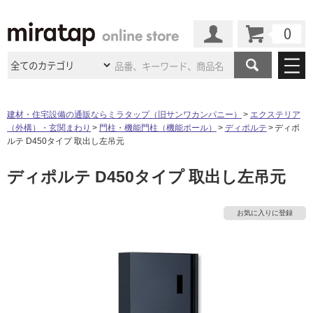
カート
マイページ
商品カテゴリ
建材・住宅設備の通販ならミラタップ（旧サンワカンパニー）
エクステリア
（外構）・玄関まわり
門柱・機能門柱（機能ポール）
ディポルテ
ディポ
施工事例
洗面所・水回り
タイル
ルテ D450タイプ 取出し左吊元
ショールーム
施工事例
法人案件納入事例
ディポルテ D450タイプ 取出し左吊元
キッチン
浴室（風呂・
バスルー
ム）・
トイレ
ショールームの
ご案内
東京
ショールーム
ミラタップ
のあるくらし
お客様訪問
インタビュー
ドア（扉）・
建具・玄関
お気に入りに登録
サポート
扉
エクステリア
（外構）
大阪
ショールーム
仙台
ショールーム
店舗・施設事例
その他サービス
ご利用ガイド
初めての方へ
ウッドデッキ
フローリング・
床材
名古屋
ショールーム
京都
ショールーム
ミラタップと
創る家
工事会社紹介
Coziコンシ
よくある質問
お問い合わせ
ASOLIE
ェルジュ
収納
インテリア・
家具
福岡
ショールーム
札幌スマート
ショールー