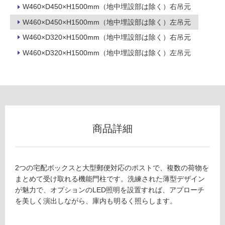
能
W460×D450×H1500mm（地中埋設部は除く）右吊元
使
W460×D450×H1500mm（地中埋設部は除く）左吊元
用
W460×D320×H1500mm（地中埋設部は除く）右吊元
可
能
W460×D320×H1500mm（地中埋設部は除く）左吊元
(寒
冷
地
以
外)
使
商品詳細
用
不
可
2つの宅配ボックスと大型郵便対応のポストで、複数の荷物を
まとめて受け取れる機能門柱です。洗練された薄型デザイン
が魅力で、オプションのLED照明を設置すれば、アプローチ
フ
を美しく演出しながら、庫内も明るく照らします。
ロ