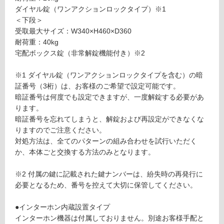
対
D
ダイヤル錠（ワンアクションロックタイプ）※1
応
4
＜下段＞
し
5
受取最大サイズ：W340×H460×D360
て
0
耐荷重：40kg
い
タ
宅配ボックス錠（非常解錠機能付き）※2
る
イ
が
プ
※1 ダイヤル錠（ワンアクションロックタイプを含む）の暗
制
取
証番号（3桁）は、お客様のご希望で設定可能です。
限
出
暗証番号は何度でも設定できますが、一度解錠する必要があ
あ
し
ります。
り
左
暗証番号を忘れてしまうと、解錠および再設定ができなくな
の
吊
りますのでご注意ください。
為
元
対処方法は、全てのパターンの組み合わせを試行いただく
注
か、本体ごと交換する方法のみとなります。
意
運賃表
が
R
※2 付属の鍵に記載された鍵ナンバーは、紛失時の再発行に
必
必要となるため、番号を控えて大切に保管してください。
要
運
※
●インターホン内蔵設置タイプ
賃
商
インターホン機器は付属しておりません。別途お客様手配と
合
品