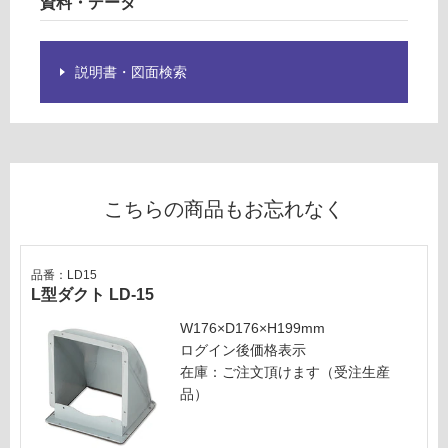
資料・データ
S
が
壁
制
付
限
ス
説明書・図面検索
あ
テ
り
ン
の
レ
為
ス
注
意
運賃表
こちらの商品もお忘れなく
が
U
必
F
要
E
品番：LD15
※
L型ダクト LD-15
D
商
V
品
W176×D176×H199mm
B
仕
ログイン後価格表示
9
様
在庫：ご注文頂けます（受注生産
6
欄
品）
6
を
5
ご