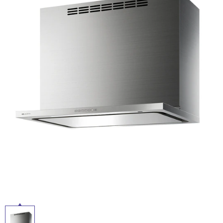
ム
修理お問い合わせ
クレーム公開
自分らしい家づくり
最高のリノベ会社が
みつ
照明
ペット用品
横浜スマート
ショールー
SUVACO
かる
リノベりす
ム
ウェルビーみのお
HDC
説明書・図面検索
水まわり
3年保証
BOX
内装用建材
パネル・壁材
お役立ち情報
住まいの
スタイリング
ロートアイアン
天然石・石材
アイデア
ミラタップ
チャンネル
メンテナンス・
施工材
新商品
オンライン相談
タ
イ
ル
屋