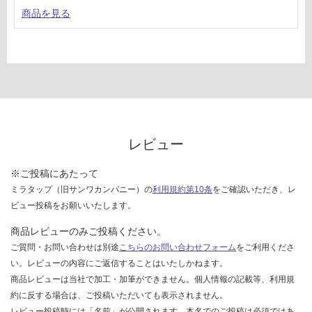
S
確
商品を見る
フ
認
ェ
く
デ
だ
リ
さ
カ
い
壁
対
付
応
ス
し
テ
レビュー
て
ン
い
レ
※ご投稿にあたって
な
ス
ミラタップ（旧サンワカンパニー）の
利用規約第10条
をご確認いただき、レ
い
用
ビュー投稿をお願いいたします。
同
時
商品レビューのみご投稿ください。
給
ご質問・お問い合わせは別途
こちらのお問い合わせフォーム
をご利用くださ
排
い。レビューの内容にご返信することはいたしかねます。
ユ
商品レビューは当社で加工・加筆ができません。個人情報の記載等、利用規
ニ
約に反する場合は、ご投稿いただいても表示されません。
ッ
レビュー投稿時には「名前」が公開されます。本名でのご投稿は必須ではあ