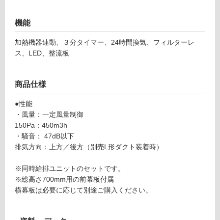
S
ン
ア
機能
リ
グ
ア
加熱機器連動、３分タイマー、24時間換気、フィルターレ
フ
ス、LED、整流板
ィ
土足・遮
ー
音・床暖
ナ
商品仕様
フ
対
ェ
●性能
応
デ
・風量：一定風量制御
し
リ
150Pa：450m3h
て
カ
・騒音： 47dB以下
い
F
排気方向：上方／後方（別売L形ダクト装着時）
る
E
対
D
※同時給排ユニットのセットです。
応
L-
※総高さ700mm用の前幕板付属
し
9
横幕板は必要に応じて別途ご購入ください。
て
5
い
2
る