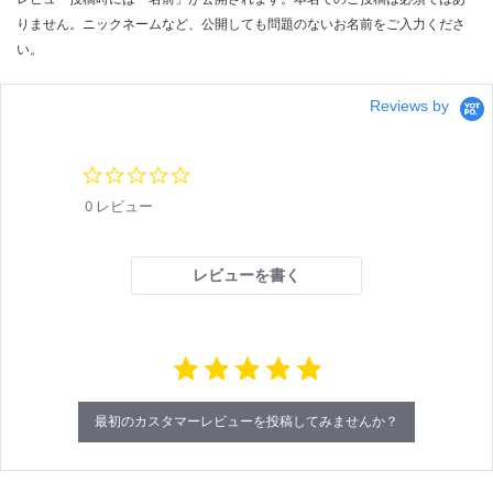
ト
りません。ニックネームなど、公開しても問題のないお名前をご入力くださ
い。
運賃表
F
Reviews by
運
0.
賃
0
合
0 レビュー
s
計
t
:
a
r
¥6,
レビューを書く
r
18
a
0/
t
i
セ
n
ッ
g
ト
最初のカスタマーレビューを投稿してみませんか？