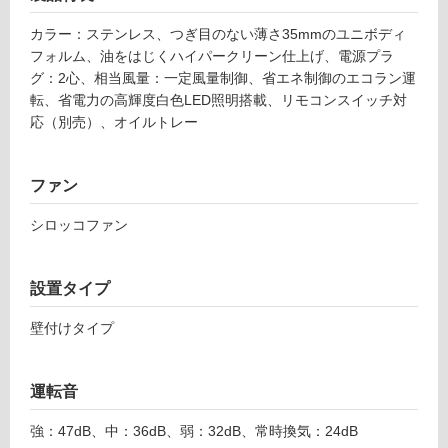
(寒
カ
冷
カラー：ステンレス、つぎ目のない薄さ35mmのユニボディ
同
地
フォルム、油をはじくハイパークリーン仕上げ、電源プラ
時
以
グ：2心、相当風量：一定風量制御、省エネ制御のエコラン運
給
外)
転、省電力の高輝度白色LED照明搭載、リモコンスイッチ対
排
応（別売）、オイルトレー
壁
使
付
用
ス
不
ファン
テ
可
ン
シロッコファン
レ
ス
フ
-
設置タイプ
F
ロ
E
壁付けタイプ
D
L
ー
運転音
9
5
リ
強：47dB、中：36dB、弱：32dB、常時換気：24dB
2