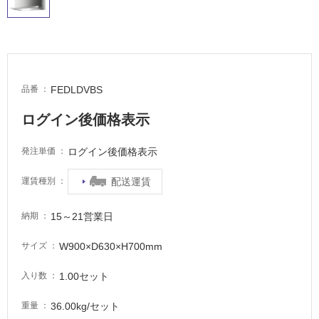
内
床・
屋
外
FEDLDVBS
品番
床・
浴
ログイン後価格表示
室
床・
ログイン後価格表示
発注単価
駐
配送運賃
運賃種別
車
場
15～21営業日
納期
非
常
W900×D630×H700mm
サイズ
に
適
1.00セット
入り数
し
36.00kg/セット
て
重量