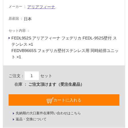
い
アリアフィーナ
メーカー
る
適
日本
原産国
し
て
セット内容
い
FEDL952S アリアフィーナ フェデリカ FEDL-952S壁付 ス
る
テンレス ×1
が
FEDVB9665S フェデリカ壁付ステンレス用 同時給排ユニッ
注
ト ×1
意
が
必
ご注文：
セット
要
在庫
ご注文頂けます（受注生産品）
適
し
カートに入れる
て
い
先納期の大口案件在庫問い合わせはこちら
な
返品・交換について
い