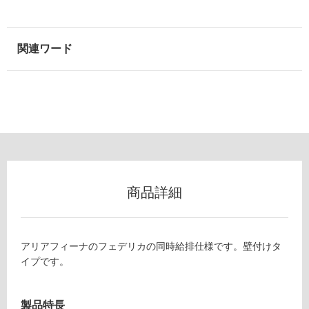
屋
内
壁・
屋
外
壁・
浴
F
室
E
壁
D
L
使
商品詳細
D
用
V
可
B
能
S
アリアフィーナのフェデリカの同時給排仕様です。壁付けタ
使
フ
イプです。
用
ェ
可
デ
能
リ
製品特長