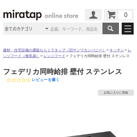
カート
マイページ
商品カテゴリ
建材・住宅設備の通販ならミラタップ（旧サンワカンパニー）
キッチン
レ
ンジフード（換気扇）
レンジフード
フェデリカ同時給排 壁付 ステンレス
施工事例
洗面所・水回り
タイル
フェデリカ同時給排 壁付 ステンレス
ショールーム
施工事例
法人案件納入事例
キッチン
浴室（風呂・
バスルー
0.
レビューを書く
ム）・
トイレ
0
ショールームの
ご案内
東京
ショールーム
ミラタップ
のあるくらし
お客様訪問
インタビュー
s
ドア（扉）・
建具・玄関
お気に入りに登録
t
サポート
扉
エクステリア
（外構）
a
大阪
ショールーム
仙台
ショールーム
店舗・施設事例
r
その他サービス
ご利用ガイド
初めての方へ
r
ウッドデッキ
フローリング・
床材
a
名古屋
ショールーム
京都
ショールーム
t
ミラタップと
創る家
工事会社紹介
Coziコンシ
よくある質問
お問い合わせ
i
ASOLIE
ェルジュ
収納
インテリア・
家具
n
福岡
ショールーム
札幌スマート
ショールー
g