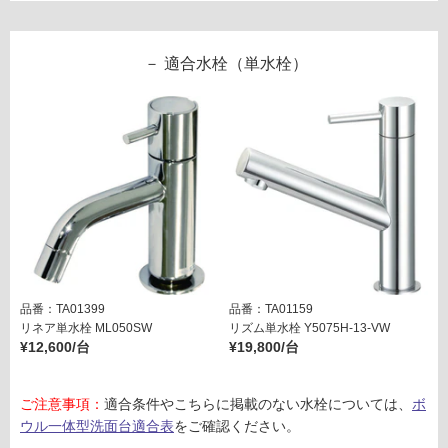
ウ
必
ン
要
タ
※
適合水栓（単水栓）
―
商
W
品
75
仕
0
様
両
欄
面
を
化
ご
粧
確
無
認
し
く
パ
だ
品番：TA01399
品番：TA01159
ウ
さ
リネア単水栓 ML050SW
リズム単水栓 Y5075H-13-VW
ダ
い
¥12,600/台
¥19,800/台
ー
対
ホ
応
ご注意事項：
適合条件やこちらに掲載のない水栓については、
ボ
ワ
し
ウル一体型洗面台適合表
をご確認ください。
イ
て