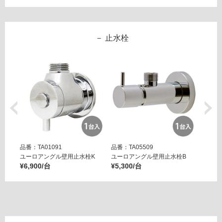
セ
ッ
ト
止水栓
品番：TA01091
品番：TA05509
品番：T
ユーロアングル壁用止水栓K
ユーロアングル壁用止水栓B
アジャ
¥6,900/台
¥5,300/台
¥7,40