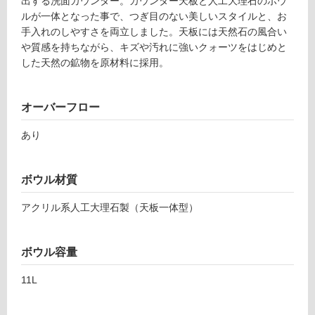
出する洗面カウンター。カウンター天板と人工大理石のボウ
駐
ルが一体となった事で、つぎ目のない美しいスタイルと、お
車
手入れのしやすさを両立しました。天板には天然石の風合い
場
や質感を持ちながら、キズや汚れに強いクォーツをはじめと
した天然の鉱物を原材料に採用。
非
常
に
オーバーフロー
適
し
あり
て
い
る
ボウル材質
適
アクリル系人工大理石製（天板一体型）
し
て
い
ボウル容量
る
が
11L
注
意