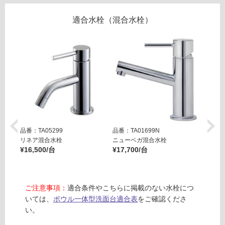
し
ッ
て
ト
適合水栓（混合水栓）
い
付
る
-
FI
対
7
応
5
し
P
て
W
い
S
る
N
が
品番：TA05299
品番：TA01699N
品番：T
フ
制
リネア混合水栓
ニューベガ混合水栓
ニュー
ィ
限
¥16,500/台
¥17,700/台
ット
オ
あ
¥29,8
レ
り
ッ
の
ご注意事項：
適合条件やこちらに掲載のない水栓につ
ト
為
いては、
ボウル一体型洗面台適合表
をご確認くださ
洗
注
い。
面
意
カ
が