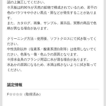
壁
認の上施工してください。
※天板は約90％が天然の鉱物で構成されているため、若干の
使
色のバラツキや小さい黒点・斑などが発生することがありま
FI
用
す。
S
可
また、カタログ、画像、サンプル、展示品、実際の商品で色
7
能
柄が異なる場合があります。
5
使
P
クリーニング方法：使用後、ソフトクロスにて拭き取ってく
用
W
ださい。
可
フ
中性洗剤以外（塩素系・酸素系漂白剤等）は使用しないでく
能
ィ
ださい。色落ち・傷・色ムラの原因となります。
(寒
オ
※排水金具のフランジ周辺に水が溜る場合があります。
冷
レ
水あかの原因になるため、水滴は残さないように拭き取って
地
ッ
ください。
以
ト
外)
W
75
使
認定情報
0
用
側
不
F☆☆☆☆（取得済み）
面
可
化