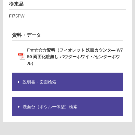
粧
従来品
無
し
FI75PW
フ
パ
ウ
ロ
ダ
資料・データ
ー
ー
ホ
F☆☆☆☆資料（フィオレット 洗面カウンタ― W7
ワ
50 両面化粧無し パウダーホワイト/センターボウ
イ
リ
ル）
ト/
セ
ン
ン
説明書・図面検索
タ
グ
ー
ボ
洗面台（ボウル一体型）検索
ウ
土足・遮
ル/
音・床暖
ブ
対
ラ
応
ケ