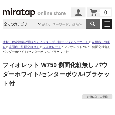
カート
マイページ
商品カテゴリ
建材・住宅設備の通販ならミラタップ（旧サンワカンパニー）
洗面所・水回
り
洗面台（洗面化粧台）
フィオレット
フィオレット W750 側面化粧無し
施工事例
洗面所・水回り
タイル
パウダーホワイト/センターボウル/ブラケット付
ショールーム
施工事例
法人案件納入事例
フィオレット W750 側面化粧無し パウ
キッチン
浴室（風呂・
バスルー
ム）・
トイレ
ショールームの
ご案内
東京
ショールーム
ダーホワイト/センターボウル/ブラケッ
ミラタップ
のあるくらし
お客様訪問
インタビュー
ドア（扉）・
建具・玄関
サポート
ト付
扉
エクステリア
（外構）
大阪
ショールーム
仙台
ショールーム
店舗・施設事例
その他サービス
ご利用ガイド
初めての方へ
ウッドデッキ
フローリング・
床材
お気に入りに登録
名古屋
ショールーム
京都
ショールーム
ミラタップと
創る家
工事会社紹介
Coziコンシ
よくある質問
お問い合わせ
ASOLIE
ェルジュ
収納
インテリア・
家具
福岡
ショールーム
札幌スマート
ショールー