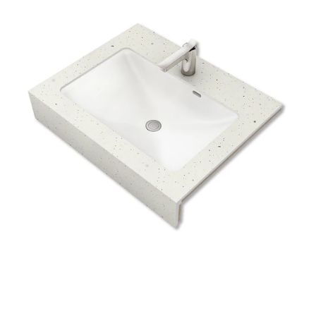
ム
修理お問い合わせ
クレーム公開
自分らしい家づくり
最高のリノベ会社が
みつ
照明
ペット用品
横浜スマート
ショールー
SUVACO
かる
リノベりす
ム
ウェルビーみのお
HDC
説明書・図面検索
水まわり
3年保証
BOX
内装用建材
パネル・壁材
お役立ち情報
住まいの
スタイリング
ロートアイアン
天然石・石材
アイデア
ミラタップ
チャンネル
メンテナンス・
施工材
新商品
オンライン相談