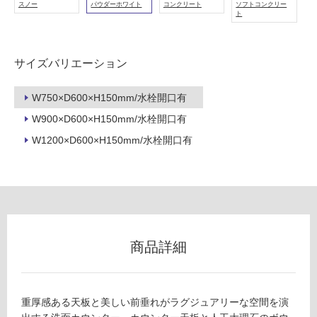
スノー
パウダーホワイト
コンクリート
ソフトコンクリー
ト
タ
サイズバリエーション
イ
W750×D600×H150mm/水栓開口有
W900×D600×H150mm/水栓開口有
ル
W1200×D600×H150mm/水栓開口有
屋
内
床・
屋
外
商品詳細
床・
浴
室
重厚感ある天板と美しい前垂れがラグジュアリーな空間を演
床・