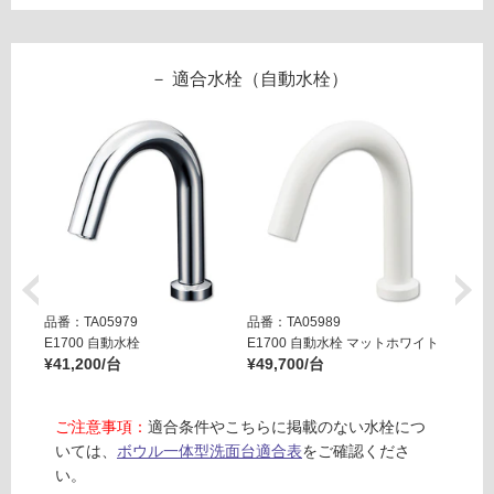
ト/
い
セ
な
ン
い
適合水栓（自動水栓）
タ
ー
ボ
ウ
ル
運賃表
C
運
品番：TA05979
品番：TA05989
品番：T
賃
E1700 自動水栓
E1700 自動水栓 マットホワイト
E170
合
¥41,200/台
¥49,700/台
¥49,7
計
:
ご注意事項：
適合条件やこちらに掲載のない水栓につ
¥6,
いては、
ボウル一体型洗面台適合表
をご確認くださ
33
い。
0/