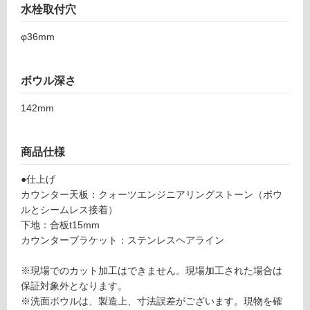
が
水栓取付穴
必
φ36mm
要
適
し
ボウル深さ
て
い
142mm
な
い
商品仕様
屋
●仕上げ
内
カウンター天板：クォーツエンジニアリングストーン（ボウ
壁・
ルとシームレス接着）
下地：合板t15mm
屋
カウンターブラケット：ステンレスヘアライン
外
壁・
※現場でのカット加工はできません。現場加工された場合は
浴
保証対象外となります。
室
※洗面ボウルは、製造上、寸法誤差がございます。現物を確