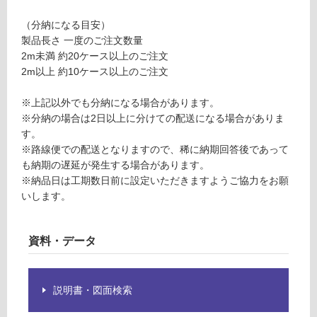
ー
応
（分納になる目安）
ク
し
製品長さ 一度のご注文数量
無
て
2m未満 約20ケース以上のご注文
塗
い
2m以上 約10ケース以上のご注文
装
る
ユ
が
※上記以外でも分納になる場合があります。
ニ
制
※分納の場合は2日以上に分けての配送になる場合がありま
タ
限
す。
イ
あ
※路線便での配送となりますので、稀に納期回答後であって
プ
り
も納期の遅延が発生する場合があります。
の
※納品日は工期数日前に設定いただきますようご協力をお願
運賃表
為
いします。
M
注
意
が
運
資料・データ
必
賃
要
合
※
計
説明書・図面検索
商
:
品
¥8