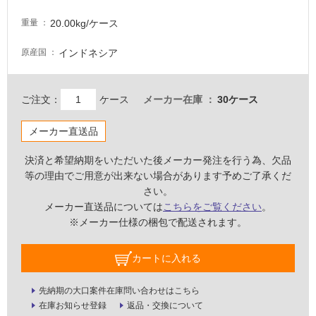
て
20.00kg/ケース
重量
い
な
インドネシア
原産国
い
屋
ご注文：
ケース
メーカー在庫
30ケース
内
メーカー直送品
壁・
屋
決済と希望納期をいただいた後メーカー発注を行う為、欠品
外
等の理由でご用意が出来ない場合があります予めご了承くだ
壁・
さい。
浴
メーカー直送品については
こちらをご覧ください
。
※メーカー仕様の梱包で配送されます。
室
壁
カートに入れる
使
用
先納期の大口案件在庫問い合わせはこちら
可
在庫お知らせ登録
返品・交換について
能