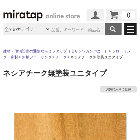
カート
マイページ
商品カテゴリ
建材・住宅設備の通販ならミラタップ（旧サンワカンパニー）
フローリン
グ・床材
無垢フローリング
チーク
ネシアチーク無塗装ユニタイプ
施工事例
洗面所・水回り
タイル
ネシアチーク無塗装ユニタイプ
ショールーム
施工事例
法人案件納入事例
キッチン
浴室（風呂・
バスルー
ム）・
トイレ
ショールームの
ご案内
東京
ショールーム
お気に入りに登録
ミラタップ
のあるくらし
お客様訪問
インタビュー
ドア（扉）・
建具・玄関
サポート
扉
エクステリア
（外構）
大阪
ショールーム
仙台
ショールーム
店舗・施設事例
その他サービス
ご利用ガイド
初めての方へ
ウッドデッキ
フローリング・
床材
名古屋
ショールーム
京都
ショールーム
ミラタップと
創る家
工事会社紹介
Coziコンシ
タ
よくある質問
お問い合わせ
ASOLIE
ェルジュ
収納
インテリア・
家具
福岡
ショールーム
札幌スマート
ショールー