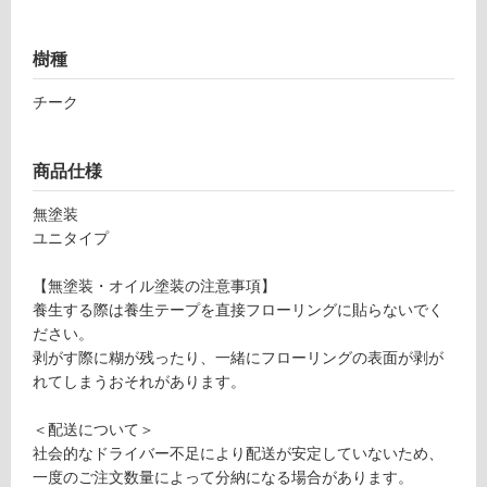
ー
樹種
リ
チーク
ン
商品仕様
グ
無塗装
ユニタイプ
F
土足・遮
L
【無塗装・オイル塗装の注意事項】
0
音・床暖
養生する際は養生テープを直接フローリングに貼らないでく
2
対
ださい。
7
応
剥がす際に糊が残ったり、一緒にフローリングの表面が剥が
5
し
れてしまうおそれがあります。
9
て
ネ
い
＜配送について＞
シ
る
社会的なドライバー不足により配送が安定していないため、
ア
一度のご注文数量によって分納になる場合があります。
チ
対