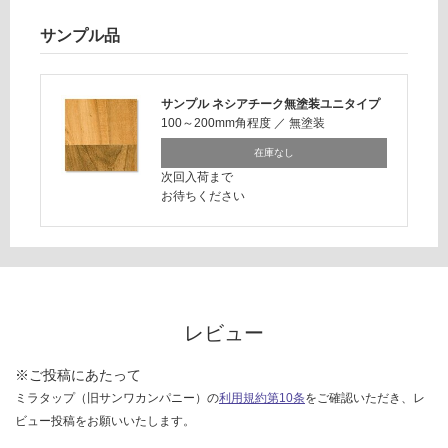
仕
9
様
サンプル品
0/
欄
ケ
を
ー
ご
サンプル ネシアチーク無塗装ユニタイプ
ス
確
100～200mm角程度
／
無塗装
認
在庫なし
く
次回入荷まで
だ
お待ちください
さ
い
対
応
し
レビュー
て
い
な
※ご投稿にあたって
い
ミラタップ（旧サンワカンパニー）の
利用規約第10条
をご確認いただき、レ
ビュー投稿をお願いいたします。