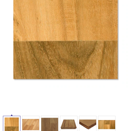
イ
ム
修理お問い合わせ
クレーム公開
自分らしい家づくり
最高のリノベ会社が
みつ
照明
ペット用品
横浜スマート
ショールー
SUVACO
かる
リノベりす
ル
ム
ウェルビーみのお
HDC
説明書・図面検索
水まわり
3年保証
BOX
内装用建材
パネル・壁材
屋
お役立ち情報
住まいの
スタイリング
ロートアイアン
天然石・石材
内
アイデア
床・
ミラタップ
チャンネル
メンテナンス・
施工材
新商品
屋
オンライン相談
外
床・
浴
室
床・
駐
車
場
非