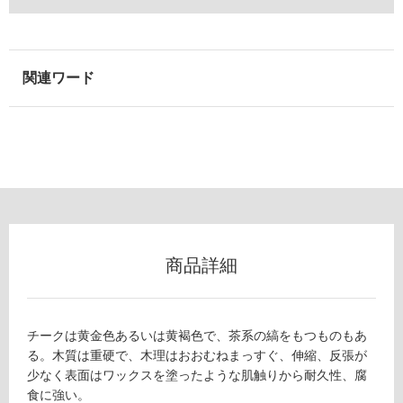
使
用
可
能
(寒
冷
地
以
外)
使
用
不
商品詳細
可
チークは黄金色あるいは黄褐色で、茶系の縞をもつものもあ
フ
る。木質は重硬で、木理はおおむねまっすぐ、伸縮、反張が
少なく表面はワックスを塗ったような肌触りから耐久性、腐
食に強い。
ロ