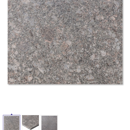
ム
修理お問い合わせ
クレーム公開
自分らしい家づくり
最高のリノベ会社が
みつ
照明
ペット用品
横浜スマート
ショールー
SUVACO
かる
リノベりす
ム
ウェルビーみのお
HDC
説明書・図面検索
水まわり
3年保証
タ
BOX
内装用建材
パネル・壁材
お役立ち情報
住まいの
スタイリング
イ
ロートアイアン
天然石・石材
アイデア
ミラタップ
チャンネル
ル
メンテナンス・
施工材
新商品
オンライン相談
屋
内
床・
屋
外
床・
浴
室
床・