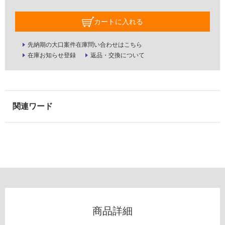
壁
カートに入れる
使
用
先納期の大口案件在庫問い合わせはこちら
可
在庫お知らせ登録
返品・交換について
能
使
用
可
能
(寒
冷
地
以
外)
使
用
不
商品詳細
可