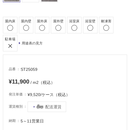
駐
車
場
屋内床
屋内壁
屋外床
屋外壁
浴室床
浴室壁
耐凍害
非
常
駐車場
に
用途表の見方
適
し
て
い
ST25059
品番
る
¥11,900
/ m2（税込）
適
し
¥9,520/ケース（税込）
発注単価
て
い
配送運賃
運賃種別
る
が
5～11営業日
納期
注
意