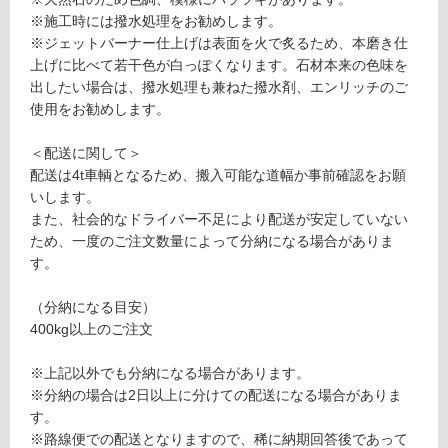
0
※施工時には撥水処理をお勧めします。
し
5
※ジェットバーナー仕上げは表面を火で炙るため、本磨き仕
て
9
上げに比べて若干色が白っぽくなります。石材本来の色味を
い
タ
出したい場合は、撥水処理も兼ねた撥水剤、エンリッチのご
る
ン
使用をお勧めします。
対
ブ
応
ラ
＜配送に関して＞
し
ウ
配送は4t車輌となるため、搬入可能な道幅か事前確認をお願
て
ン
いします。
い
J
また、社会的なドライバー不足により配送が安定していない
る
B
ため、一度のご注文数量によって分納になる場合がありま
が
4
す。
制
0
限
0
（分納になる目安）
あ
400kg以上のご注文
り
運賃表
の
S
※上記以外でも分納になる場合があります。
為
※分納の場合は2日以上に分けての配送になる場合がありま
注
す。
運
意
※路線便での配送となりますので、稀に納期回答後であって
賃