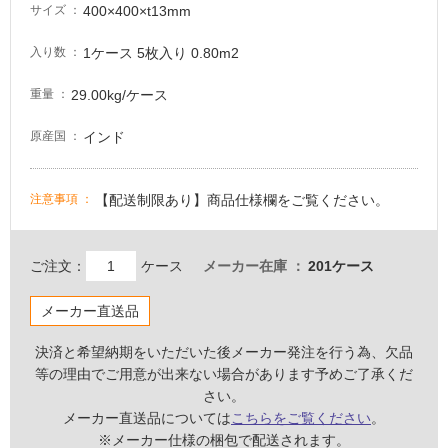
400×400×t13mm
サイズ
が
必
1ケース 5枚入り 0.80m2
入り数
要
適
29.00kg/ケース
重量
し
インド
原産国
て
い
な
【配送制限あり】商品仕様欄をご覧ください。
注意事項
い
屋
ご注文：
ケース
メーカー在庫
201ケース
内
壁・
メーカー直送品
屋
決済と希望納期をいただいた後メーカー発注を行う為、欠品
外
等の理由でご用意が出来ない場合があります予めご了承くだ
壁・
さい。
浴
メーカー直送品については
こちらをご覧ください
。
室
※メーカー仕様の梱包で配送されます。