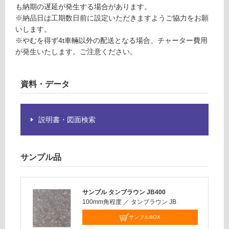
が
も納期の遅延が発生する場合があります。
合
必
※納品日は工期数日前に設定いただきますようご協力をお願
計
要
いします。
:
※
※やむを得ず4t車輛以外の配送となる場合、チャーター費用
¥2,
商
が発生いたします。ご注意ください。
11
品
0/
仕
ケ
様
資料・データ
ー
欄
ス
を
ご
説明書・図面検索
確
認
く
サンプル品
だ
さ
い
サンプル タンブラウン JB400
対
100mm角程度
／
タンブラウン JB
応
サンプルBOX
し