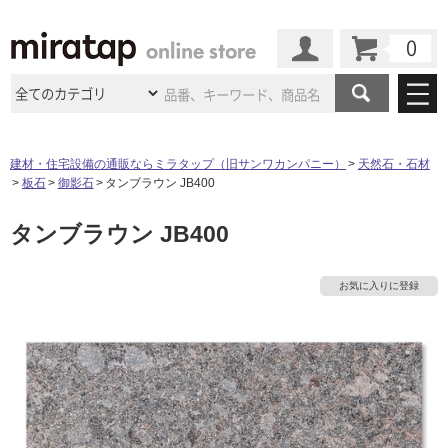
カート
マイページ
商品カテゴリ
建材・住宅設備の通販ならミラタップ（旧サンワカンパニー）
天然石・石材
板石
御影石
タンブラウン JB400
施工事例
洗面所・水回り
タイル
タンブラウン JB400
ショールーム
施工事例
法人案件納入事例
キッチン
浴室（風呂・
バスルー
ム）・
トイレ
ショールームの
ご案内
東京
ショールーム
お気に入りに登録
ミラタップ
のあるくらし
お客様訪問
インタビュー
ドア（扉）・
建具・玄関
サポート
扉
エクステリア
（外構）
大阪
ショールーム
仙台
ショールーム
店舗・施設事例
その他サービス
ご利用ガイド
初めての方へ
ウッドデッキ
フローリング・
床材
名古屋
ショールーム
京都
ショールーム
ミラタップと
創る家
工事会社紹介
Coziコンシ
よくある質問
お問い合わせ
ASOLIE
ェルジュ
収納
インテリア・
家具
福岡
ショールーム
札幌スマート
ショールー