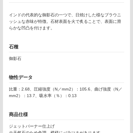
インドの代表的な御影石の一つで、日焼けした様なブラウニ
フ
ッシュな赤味が特徴。石材表面を火で炙ることで、表面に滑
らかな凹凸を付けます。
ロ
石種
ー
御影石
リ
ン
物性データ
比重：2.68、圧縮強度（N／mm2）：105.6、曲げ強度（N／
グ
mm2）：13.7、吸水率（％）：0.13
土足・遮
S
商品仕様
音・床暖
T
2
ジェットバーナー仕上げ
対
5
※天然石のため色調、模様にバラツキがあります。
応