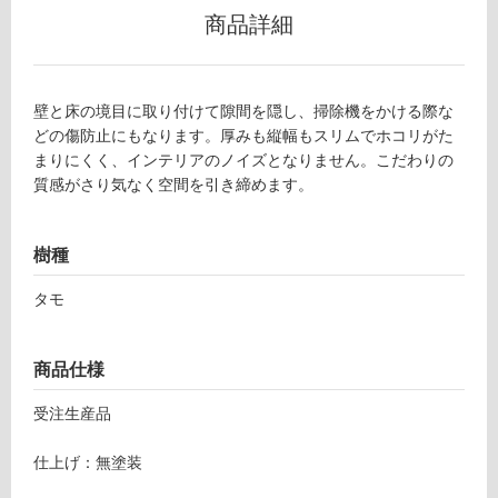
外)
商品詳細
使
用
不
壁と床の境目に取り付けて隙間を隠し、掃除機をかける際な
可
どの傷防止にもなります。厚みも縦幅もスリムでホコリがた
まりにくく、インテリアのノイズとなりません。こだわりの
質感がさり気なく空間を引き締めます。
フ
樹種
ロ
タモ
ー
商品仕様
リ
受注生産品
ン
仕上げ：無塗装