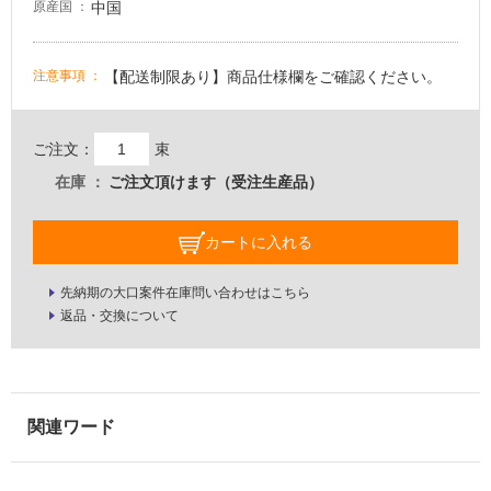
し
中国
原産国
て
い
る
【配送制限あり】商品仕様欄をご確認ください。
注意事項
が
注
意
ご注文：
束
が
在庫
ご注文頂けます（受注生産品）
必
要
カートに入れる
適
し
先納期の大口案件在庫問い合わせはこちら
て
返品・交換について
い
な
い
屋
内