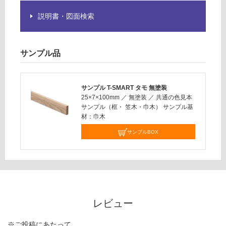
だ
さ
説明書・図面検索
い
対
応
サンプル品
し
て
い
サンプル T-SMART タモ 無塗装
な
25×7×100mm
／
無塗装
／
共通の色見本
い
サンプル（框・ 笠木・巾木） サンプル基
材：巾木
サンプルBOX
レビュー
※ご投稿にあたって