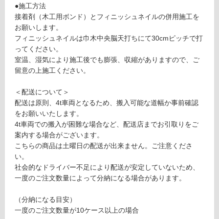
グ
●施工方法
接着剤（木工用ボンド）とフィニッシュネイルの併用施工を
土足・遮
お願いします。
F
フィニッシュネイルは巾木中央脳天打ちにて30cmピッチで打
音・床暖
L
ってください。
0
対
室温、湿気により施工後でも膨張、収縮がありますので、ご
9
応
留意の上施工ください。
4
し
8
て
＜配送について＞
9
い
配送は原則、4t車両となるため、搬入可能な道幅か事前確認
T-
る
をお願いいたします。
S
4t車両での搬入が困難な場合など、配送店までお引取りをご
対
M
案内する場合がございます。
応
A
こちらの商品は土曜日の配送が出来ません。ご注意くださ
し
R
い。
て
T
社会的なドライバー不足により配送が安定していないため、
い
巾
一度のご注文数量によって分納になる場合があります。
る
木
が
タ
（分納になる目安）
制
モ
一度のご注文数量が10ケース以上の場合
限
無