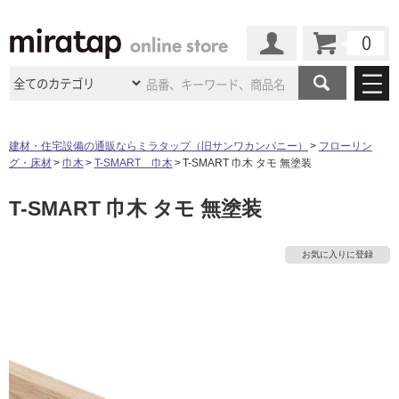
カート
マイページ
商品カテゴリ
建材・住宅設備の通販ならミラタップ（旧サンワカンパニー）
フローリン
グ・床材
巾木
T-SMART 巾木
T-SMART 巾木 タモ 無塗装
施工事例
洗面所・水回り
タイル
T-SMART 巾木 タモ 無塗装
ショールーム
施工事例
法人案件納入事例
キッチン
浴室（風呂・
バスルー
ム）・
トイレ
ショールームの
ご案内
東京
ショールーム
お気に入りに登録
ミラタップ
のあるくらし
お客様訪問
インタビュー
ドア（扉）・
建具・玄関
サポート
扉
エクステリア
（外構）
大阪
ショールーム
仙台
ショールーム
店舗・施設事例
その他サービス
ご利用ガイド
初めての方へ
ウッドデッキ
フローリング・
床材
名古屋
ショールーム
京都
ショールーム
ミラタップと
創る家
工事会社紹介
Coziコンシ
よくある質問
お問い合わせ
ASOLIE
ェルジュ
収納
インテリア・
家具
福岡
ショールーム
札幌スマート
ショールー