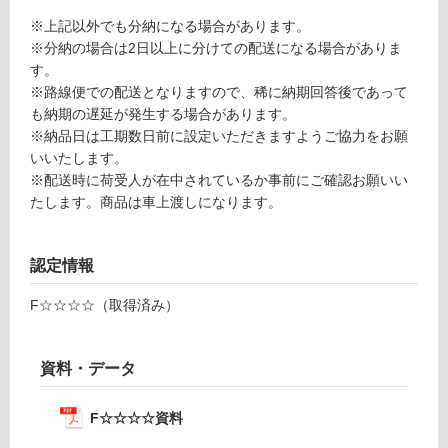
あ
塗
※上記以外でも分納になる場合があります。
り
装
※分納の場合は2日以上に分けての配送になる場合がありま
の
す。
為
運賃表
※路線便での配送となりますので、稀に納期回答後であって
注
U
も納期の遅延が発生する場合があります。
意
※納品日は工期数日前に設定いただきますようご協力をお願
が
運
いいたします。
必
賃
※配送時に荷受人が在中されているか事前にご確認お願いい
要
合
たします。商品は車上渡しになります。
※
計
商
:
品
認定情報
¥5,
仕
04
様
F☆☆☆☆（取得済み）
0/
欄
束
を
ご
資料・データ
確
認
F☆☆☆☆資料
く