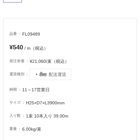
屋
外
床・
浴
室
FL09489
品番
床・
¥540
/ m（税込）
駐
車
¥21,060/束（税込）
発注単価
場
配送運賃
運賃種別
非
常
11～17営業日
に
納期
適
H25×D7×L3900mm
サイズ
し
て
1束 10本入り 39.00m
入り数
い
る
6.00kg/束
重量
適