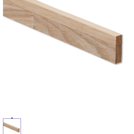
ム
修理お問い合わせ
クレーム公開
自分らしい家づくり
最高のリノベ会社が
みつ
照明
ペット用品
横浜スマート
ショールー
SUVACO
かる
リノベりす
ム
ウェルビーみのお
HDC
説明書・図面検索
水まわり
3年保証
BOX
内装用建材
パネル・壁材
お役立ち情報
住まいの
スタイリング
ロートアイアン
天然石・石材
アイデア
ミラタップ
チャンネル
メンテナンス・
施工材
新商品
オンライン相談
タ
イ
ル
屋
内
床・