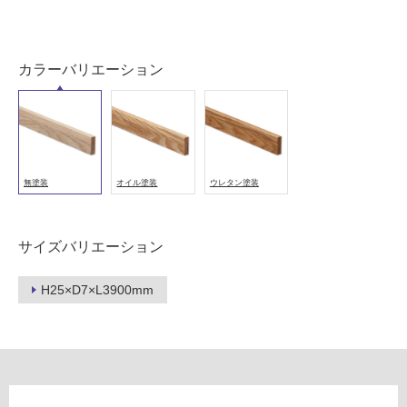
壁・
屋
外
カラーバリエーション
壁・
浴
室
壁
使
無塗装
オイル塗装
ウレタン塗装
用
可
能
サイズバリエーション
使
用
H25×D7×L3900mm
可
能
(寒
冷
地
以