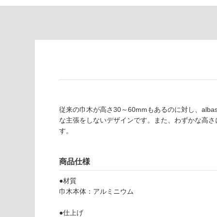
が
て
必
い
要
な
※
い
商
屋内壁・屋外
品
壁・浴室壁
仕
様
使用可
欄
能
を
従来の巾木が高さ30～60mmもあるのに対し、al
ご
な主張をしないデザインです。また、わずかな高さ
使用可
確
す。
能
認
(寒冷地
く
以外)
だ
商品仕様
さ
使用不
い
可
●材質
対
巾木本体：アルミニウム
応
F
し
●仕上げ
L