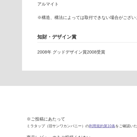
て
アルマイト
1
い
2
な
※構造、構法によっては取付できない場合がござい
4
い
1
9
知財・デザイン賞
al
b
2008
年
グッドデザイン賞2008
受賞
a
s
e
巾
木
直
線
ブ
ラ
ッ
※ご投稿にあたって
ク
ミラタップ（旧サンワカンパニー）の
利用規約第10条
をご確認い
3
6