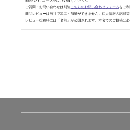
商品レビューのみご投稿ください。
0
ご質問・お問い合わせは別途
こちらのお問い合わせフォーム
をご利
0
商品レビューは当社で加工・加筆ができません。個人情報の記載等
レビュー投稿時には「名前」が公開されます。本名でのご投稿は必
運賃表
U
運
賃
合
計
:
¥5,
04
0/
ケ
ー
ス