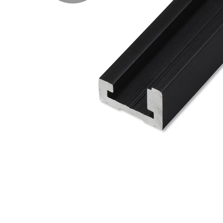
タイル
フローリ
ング
屋内床・
屋外床・
土足・遮
浴室床・
音・床暖
駐車場
対
非