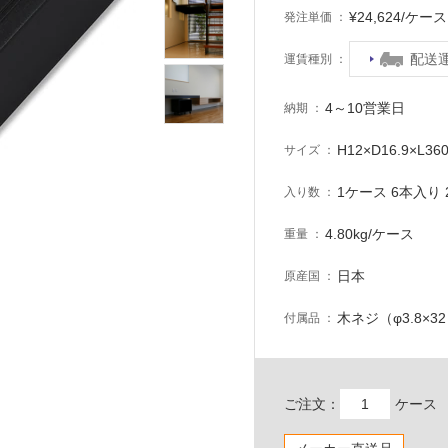
¥24,624/ケ
発注単価
配送
運賃種別
4～10営業日
納期
H12×D16.9×L36
サイズ
1ケース 6本入り 2
入り数
4.80kg/ケース
重量
日本
原産国
木ネジ（φ3.8×3
付属品
ご注文：
ケース