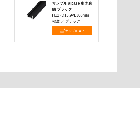
サンプル albase 巾木直
線 ブラック
H12×D16.9×L100mm
程度
／
ブラック
サンプルBOX