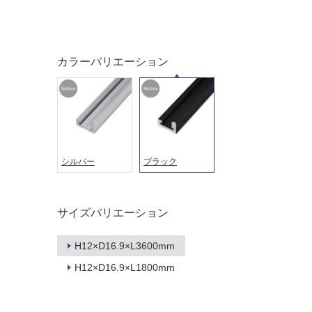
応
常
し
に
て
適
い
し
カラーバリエーション
る
て
い
対
る
応
し
適
て
し
い
て
シルバー
ブラック
る
い
が
る
制
が
限
注
サイズバリエーション
あ
意
り
が
H12×D16.9×L3600mm
の
必
H12×D16.9×L1800mm
為
要
注
適
意
し