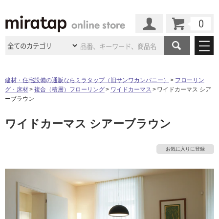
カート
マイページ
商品カテゴリ
建材・住宅設備の通販ならミラタップ（旧サンワカンパニー）
フローリン
グ・床材
複合（積層）フローリング
ワイドカーマス
ワイドカーマス シア
施工事例
洗面所・水回り
タイル
ーブラウン
ショールーム
施工事例
法人案件納入事例
ワイドカーマス シアーブラウン
キッチン
浴室（風呂・
バスルー
ム）・
トイレ
ショールームの
ご案内
東京
ショールーム
ミラタップ
のあるくらし
お客様訪問
インタビュー
ドア（扉）・
建具・玄関
お気に入りに登録
サポート
扉
エクステリア
（外構）
大阪
ショールーム
仙台
ショールーム
店舗・施設事例
その他サービス
ご利用ガイド
初めての方へ
ウッドデッキ
フローリング・
床材
名古屋
ショールーム
京都
ショールーム
ミラタップと
創る家
工事会社紹介
Coziコンシ
よくある質問
お問い合わせ
ASOLIE
ェルジュ
収納
インテリア・
家具
福岡
ショールーム
札幌スマート
ショールー
タ