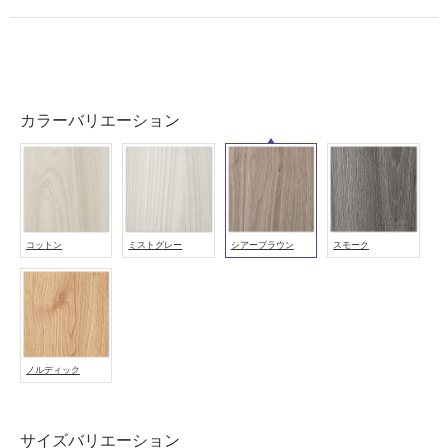
可
能
使
用
可
カラーバリエーション
能
(寒
冷
地
以
外)
コットン
ミストグレー
シアーブラウン
スモーク
使
用
不
可
ノルディック
フ
サイズバリエーション