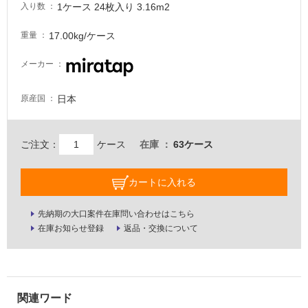
1ケース 24枚入り 3.16m2
入り数
適
し
17.00kg/ケース
重量
て
い
メーカー
な
い
日本
原産国
屋
内
ご注文：
ケース
在庫
63ケース
壁・
屋
カートに入れる
外
壁・
先納期の大口案件在庫問い合わせはこちら
浴
在庫お知らせ登録
返品・交換について
室
壁
使
用