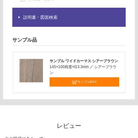
商
:
品
¥8
仕
9
説明書・図面検索
様
0/
欄
ケ
を
ー
サンプル品
ご
ス
確
認
サンプル ワイドカーマス シアーブラウン
く
145×100程度×t13.3mm
／
シアーブラウ
だ
ン
さ
サンプルBOX
い
対
応
し
て
い
レビュー
な
い