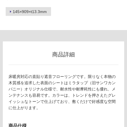
ロ
145×909×t13.3mm
ー
リ
ン
商品詳細
グ
F
床暖房対応の直貼り遮音フローリングです。限りなく本物の
土足・遮
L
木質感を追求した表面のシートはミラタップ（旧サンワカン
1
音・床暖
パニー）オリジナル仕様で、耐水性や耐摩耗性にも優れ、メ
2
ンテナンスも容易です。カラーは、トレンドを押さえたグレ
対
9
イッシュなトーンで仕上げており、敷くだけで好感度な空間
応
1
に仕上がります。
し
4
て
ワ
い
イ
商品仕様