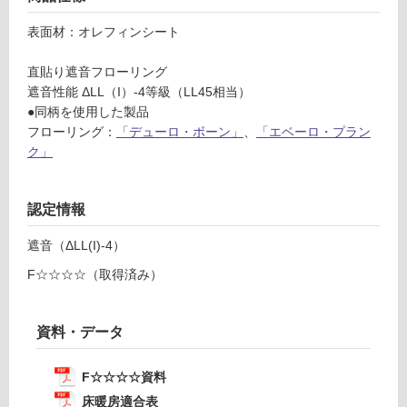
る
ド
カ
表面材：オレフィンシート
対
ー
応
マ
直貼り遮音フローリング
し
ス
遮音性能 ΔLL（I）-4等級（LL45相当）
て
シ
●同柄を使用した製品
い
ア
フローリング：
「デューロ・ボーン」
、
「エベーロ・プラン
る
ー
ク」
が
ブ
制
ラ
限
認定情報
ウ
あ
ン
り
遮音（ΔLL(I)-4）
の
運賃表
為
F☆☆☆☆（取得済み）
M
注
意
資料・データ
が
運
必
賃
要
F☆☆☆☆資料
合
※
計
床暖房適合表