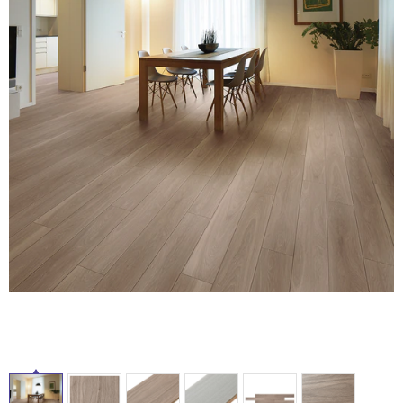
ム
修理お問い合わせ
クレーム公開
自分らしい家づくり
最高のリノベ会社が
みつ
照明
ペット用品
横浜スマート
ショールー
イ
SUVACO
かる
リノベりす
ム
ウェルビーみのお
HDC
説明書・図面検索
水まわり
3年保証
BOX
内装用建材
パネル・壁材
ル
お役立ち情報
住まいの
スタイリング
ロートアイアン
天然石・石材
アイデア
屋
内
ミラタップ
チャンネル
メンテナンス・
施工材
新商品
オンライン相談
床・
屋
外
床・
浴
室
床・
駐
車
場