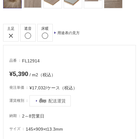
非
常
に
適
土足
遮音
床暖
用途表の見方
し
て
い
る
FL12914
品番
適
し
¥5,390
/ m2（税込）
て
い
¥17,032/ケース（税込）
発注単価
る
が
配送運賃
運賃種別
注
意
2～8営業日
納期
が
必
145×909×t13.3mm
サイズ
要