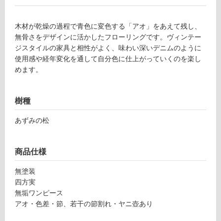
可
木材が乾燥の過程で青色に変色する「アオ」をあえて残し、
無骨さをデザインに活かしたフローリングです。ヴィンテー
ジスタイルの家具と相性がよく、味わい深いデニムのように
フ
使用感や経年変化を通して自分色に仕上がっていくのを楽し
めます。
ロ
ー
樹種
あずみの松
リ
ン
商品仕様
無塗装
グ
四方実
無垢ワンピース
土足・遮
F
アオ・色差・節、若干の節割れ・ヤニ壺あり
L
音・床暖