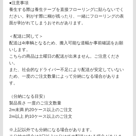
1
●注意事項
対
7
養生する際は養生テープを直接フローリングに貼らないでく
応
7
ださい。剥がす際に糊が残ったり、一緒にフローリングの表
し
7
面が剥がれてしまうおそれがあります。
て
9
い
ブ
＜配送に関して＞
る
ル
配送は4t車輌となるため、搬入可能な道幅か事前確認をお願
ー
対
いします。
フ
応
こちらの商品は土曜日の配送が出来ません。ご注意くださ
ロ
し
い。
ア
て
また、社会的なドライバー不足により配送が安定していない
パ
い
ため、一度のご注文数量によって分納になる場合がありま
ネ
る
す。
ル
が
1
制
（分納になる目安）
1
限
製品長さ 一度のご注文数量
4
あ
2m未満 約20ケース以上のご注文
り
2m以上 約10ケース以上のご注文
運賃表
の
F
為
※上記以外でも分納になる場合があります。
注