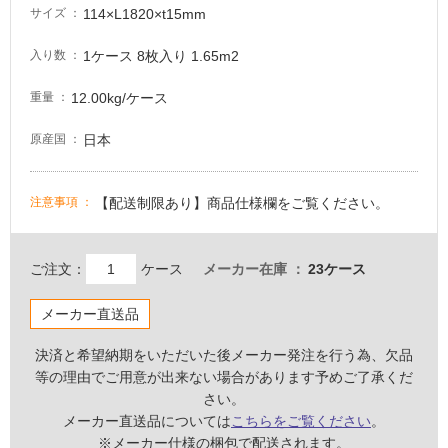
注
114×L1820×t15mm
サイズ
意
1ケース 8枚入り 1.65m2
入り数
が
必
12.00kg/ケース
重量
要
適
日本
原産国
し
て
い
【配送制限あり】商品仕様欄をご覧ください。
注意事項
な
い
ご注文：
ケース
メーカー在庫
23ケース
屋
メーカー直送品
内
壁・
決済と希望納期をいただいた後メーカー発注を行う為、欠品
屋
等の理由でご用意が出来ない場合があります予めご了承くだ
さい。
外
メーカー直送品については
こちらをご覧ください
。
壁・
※メーカー仕様の梱包で配送されます。