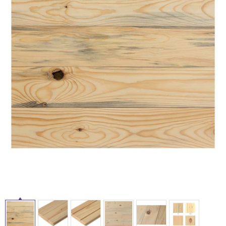
ム
修理お問い合わせ
クレーム公開
自分らしい家づくり
最高のリノベ会社が
みつ
照明
ペット用品
横浜スマート
ショールー
SUVACO
かる
リノベりす
ム
ウェルビーみのお
HDC
説明書・図面検索
水まわり
3年保証
BOX
内装用建材
パネル・壁材
タ
お役立ち情報
住まいの
スタイリング
ロートアイアン
天然石・石材
アイデア
イ
ミラタップ
チャンネル
メンテナンス・
施工材
新商品
オンライン相談
ル
屋
内
床・
屋
外
床・
浴