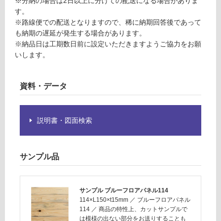
※分納の場合は2日以上に分けての配送になる場合がありま
意
す。
運
が
※路線便での配送となりますので、稀に納期回答後であって
賃
必
も納期の遅延が発生する場合があります。
合
要
※納品日は工期数日前に設定いただきますようご協力をお願
計
※
いします。
:
商
¥1,
品
14
仕
資料・データ
0/
様
ケ
欄
ー
を
ス
説明書・図面検索
ご
確
認
サンプル品
く
だ
さ
サンプル ブルーフロアパネル114
い
114×L150×t15mm
／
ブルーフロアパネル
対
114
／
商品の特性上、カットサンプルで
は模様の出ない部分をお送りすることも
応