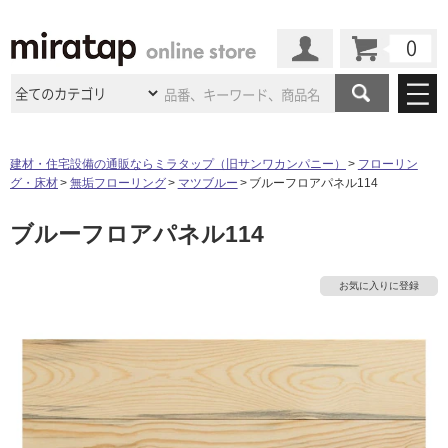
カート
マイページ
商品カテゴリ
建材・住宅設備の通販ならミラタップ（旧サンワカンパニー）
フローリン
グ・床材
無垢フローリング
マツブルー
ブルーフロアパネル114
施工事例
洗面所・水回り
タイル
ブルーフロアパネル114
ショールーム
施工事例
法人案件納入事例
キッチン
浴室（風呂・
バスルー
ム）・
トイレ
ショールームの
ご案内
東京
ショールーム
お気に入りに登録
ミラタップ
のあるくらし
お客様訪問
インタビュー
ドア（扉）・
建具・玄関
サポート
扉
エクステリア
（外構）
大阪
ショールーム
仙台
ショールーム
店舗・施設事例
その他サービス
ご利用ガイド
初めての方へ
ウッドデッキ
フローリング・
床材
名古屋
ショールーム
京都
ショールーム
ミラタップと
創る家
工事会社紹介
Coziコンシ
よくある質問
お問い合わせ
ASOLIE
ェルジュ
収納
インテリア・
家具
福岡
ショールーム
札幌スマート
ショールー