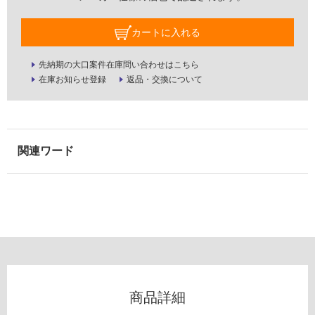
浴
室
カートに入れる
壁
使
先納期の大口案件在庫問い合わせはこちら
用
在庫お知らせ登録
返品・交換について
可
能
使
用
可
能
(寒
冷
地
以
外)
使
用
商品詳細
不