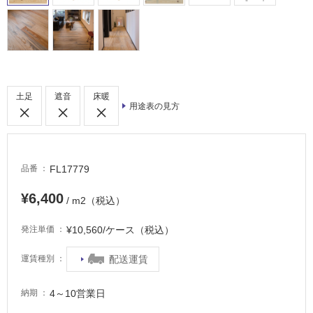
室
床・
駐
車
場
土足
遮音
床暖
非
用途表の見方
常
に
適
し
FL17779
品番
て
い
¥6,400
/ m2（税込）
る
¥10,560/ケース（税込）
発注単価
適
し
配送運賃
運賃種別
て
い
る
4～10営業日
納期
が