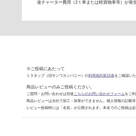
運賃表
途チャーター費用（2ｔ車または軽貨物車等）が発
G
運
賃
合
計
:
¥8
9
※ご投稿にあたって
0/
ミラタップ（旧サンワカンパニー）の
利用規約第10条
をご確認い
ケ
ー
商品レビューのみご投稿ください。
ス
ご質問・お問い合わせは別途
こちらのお問い合わせフォーム
をご利
商品レビューは当社で加工・加筆ができません。個人情報の記載等
レビュー投稿時には「名前」が公開されます。本名でのご投稿は必