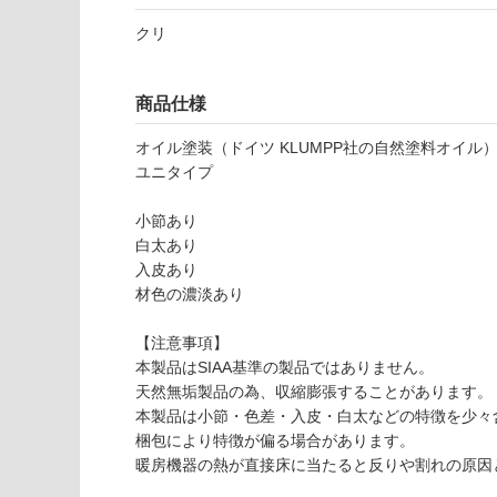
い
商
屋内壁・屋外
クリ
品
壁・浴室壁
仕
様
使用可
商品仕様
欄
能
を
オイル塗装（ドイツ KLUMPP社の自然塗料オイル
ご
ユニタイプ
使用可
確
能
認
小節あり
(寒冷地
く
白太あり
以外)
だ
入皮あり
さ
材色の濃淡あり
使用不
い
可
【注意事項】
対
F
本製品はSIAA基準の製品ではありません。
応
L
天然無垢製品の為、収縮膨張することがあります。
し
1
本製品は小節・色差・入皮・白太などの特徴を少々
て
7
梱包により特徴が偏る場合があります。
い
8
暖房機器の熱が直接床に当たると反りや割れの原因
な
3
い