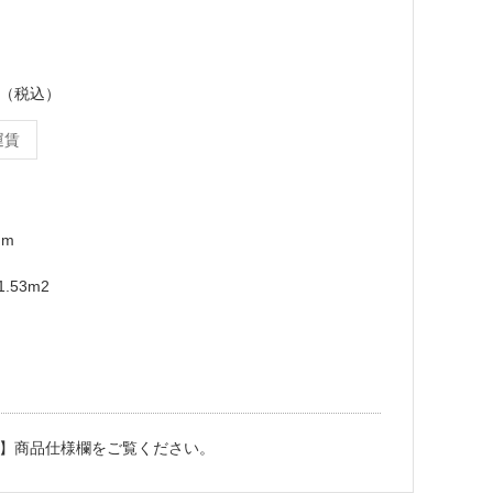
ース（税込）
運賃
mm
.53m2
】商品仕様欄をご覧ください。