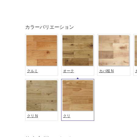
カラーバリエーション
タイル
フローリ
ング
クルミ
オーク
カバ桜 N
屋内床・
屋外床・
土足・遮
浴室床・
音・床暖
駐車場
対
非
応
常
クリ N
クリ
し
に
て
適
い
し