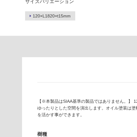
サイズバリエーション
る
て
い
対
120×L1820×t15mm
る
応
し
適
て
し
い
て
る
い
が
る
制
が
限
注
あ
意
り
が
の
必
為
要
注
【※本製品はSIAA基準の製品ではありません。】 
適
意
ゆったりとした空間を演出します。オイル塗装は塗
し
が
を活かす事ができます。
て
必
い
要
な
樹種
※