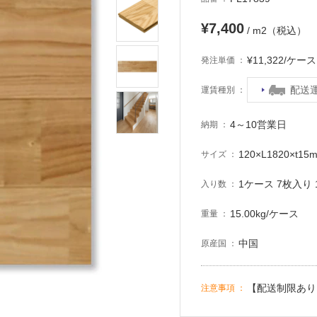
¥7,400
/ m2（税込）
¥11,322/ケ
発注単価
配送
運賃種別
4～10営業日
納期
120×L1820×t15
サイズ
1ケース 7枚入り 1
入り数
15.00kg/ケース
重量
中国
原産国
【配送制限あり
注意事項