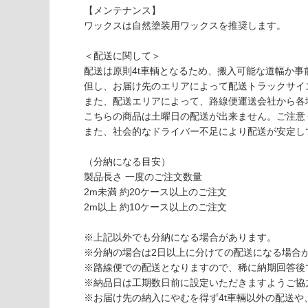
9
【メンテナンス】
W
ワックスは自然塗装用ワックスを推奨します。
ID
E
＜配送に関して＞
1
配送は原則4t車輌となるため、搬入可能な道幅か事
2
但し、お届け先のエリアによって配送トラックサイ
0
また、配送エリアによって、路線便運送会社から各
ク
こちらの商品は土曜日の配送が出来ません。ご注意
リ
また、社会的なドライバー不足により配送が安定し
オ
イ
（分納になる目安）
ル
製品長さ 一度のご注文数量
塗
2m未満 約20ケース以上のご注文
装
2m以上 約10ケース以上のご注文
ユ
ニ
※上記以外でも分納になる場合があります。
タ
※分納の場合は2日以上に分けての配送になる場合
イ
※路線便での配送となりますので、稀に納期回答後
プ
※納品日は工期数日前に設定いただきますようご協
※お届け先の納入にやむを得ず4t車輛以外の配送