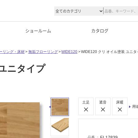
ショールーム
カタログ
ーリング・床材
無垢フローリング
WIDE120
WIDE120 クリ オイル塗装 ユニ
装 ユニタイプ
土足
遮音
床暖
用
FL17839
品番