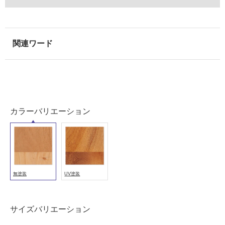
壁・
浴
室
壁
使
用
可
能
カラーバリエーション
使
用
可
能
(寒
冷
無塗装
UV塗装
地
以
外)
サイズバリエーション
使