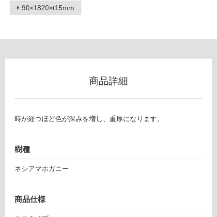
用
90×1820×t15mm
不
可
フ
商品詳細
ロ
ー
時が経つほど色が深みを増し、重厚になります。
リ
樹種
ン
ネシアマホガニー
グ
商品仕様
F
L
土足・遮