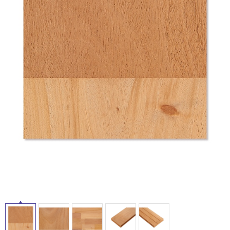
ム
修理お問い合わせ
クレーム公開
自分らしい家づくり
最高のリノベ会社が
みつ
照明
ペット用品
横浜スマート
ショールー
SUVACO
かる
リノベりす
ム
ウェルビーみのお
HDC
説明書・図面検索
水まわり
3年保証
BOX
内装用建材
パネル・壁材
お役立ち情報
住まいの
スタイリング
ロートアイアン
天然石・石材
アイデア
タ
ミラタップ
チャンネル
メンテナンス・
施工材
新商品
オンライン相談
イ
ル
屋
内
床・
屋
外
床・