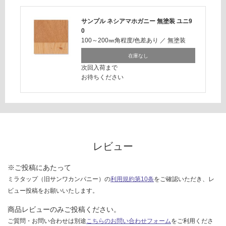
対
応
サンプル ネシアマホガニー 無塗装 ユニ9
0
し
100～200㎜角程度/色差あり
／
無塗装
て
い
在庫なし
な
次回入荷まで
い
お待ちください
レビュー
※ご投稿にあたって
ミラタップ（旧サンワカンパニー）の
利用規約第10条
をご確認いただき、レ
ビュー投稿をお願いいたします。
商品レビューのみご投稿ください。
ご質問・お問い合わせは別途
こちらのお問い合わせフォーム
をご利用くださ