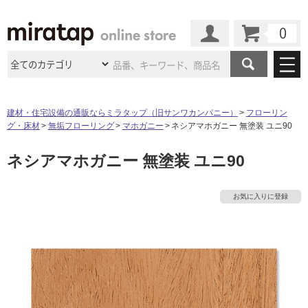
カート
マイページ
商品カテゴリ
建材・住宅設備の通販ならミラタップ（旧サンワカンパニー）
フローリン
グ・床材
無垢フローリング
マホガニー
ネシアマホガニー 無塗装 ユニ90
施工事例
洗面所・水回り
タイル
ネシアマホガニー 無塗装 ユニ90
ショールーム
施工事例
法人案件納入事例
キッチン
浴室（風呂・
バスルー
ム）・
トイレ
ショールームの
ご案内
東京
ショールーム
お気に入りに登録
ミラタップ
のあるくらし
お客様訪問
インタビュー
ドア（扉）・
建具・玄関
サポート
扉
エクステリア
（外構）
大阪
ショールーム
仙台
ショールーム
店舗・施設事例
その他サービス
ご利用ガイド
初めての方へ
ウッドデッキ
フローリング・
床材
名古屋
ショールーム
京都
ショールーム
ミラタップと
創る家
工事会社紹介
Coziコンシ
よくある質問
お問い合わせ
ASOLIE
ェルジュ
収納
インテリア・
家具
福岡
ショールーム
札幌スマート
ショールー