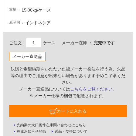
る
15.00kg/ケース
重量
が
注
インドネシア
原産国
意
が
必
ご注文：
ケース
メーカー在庫
完売中です
要
適
メーカー直送品
し
て
決済と希望納期をいただいた後メーカー発注を行う為、欠品
い
等の理由でご用意が出来ない場合があります予めご了承くだ
な
さい。
い
メーカー直送品については
こちらをご覧ください
。
※メーカー仕様の梱包で配送されます。
屋
内
カートに入れる
壁・
先納期の大口案件在庫問い合わせはこちら
屋
在庫お知らせ登録
返品・交換について
外