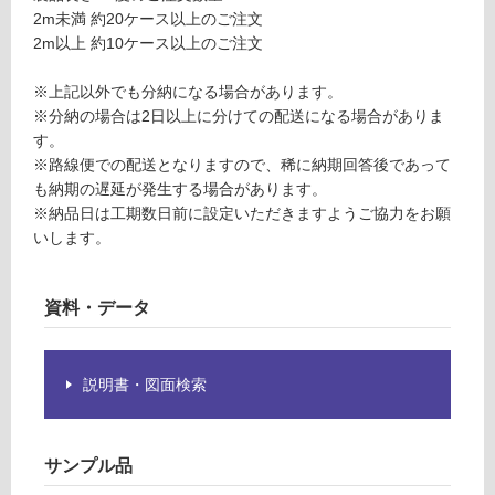
2m未満 約20ケース以上のご注文
為
運賃表
2m以上 約10ケース以上のご注文
注
M
意
※上記以外でも分納になる場合があります。
が
運
※分納の場合は2日以上に分けての配送になる場合がありま
必
賃
す。
要
合
※路線便での配送となりますので、稀に納期回答後であって
※
計
も納期の遅延が発生する場合があります。
商
:
※納品日は工期数日前に設定いただきますようご協力をお願
品
¥8
いします。
仕
9
様
0/
欄
ケ
資料・データ
を
ー
ご
ス
確
認
説明書・図面検索
く
だ
さ
サンプル品
い