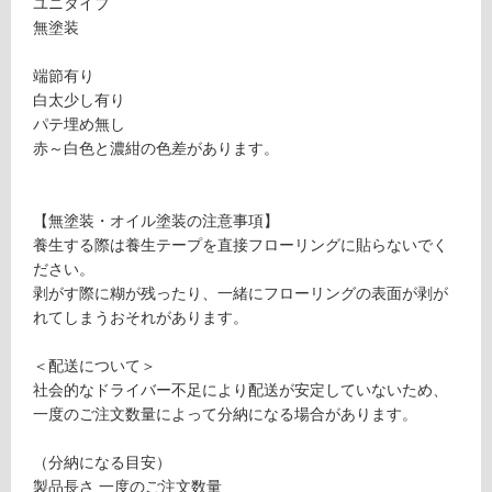
ユニタイプ
1
音・床暖
無塗装
9
5
対
端節有り
5
応
白太少し有り
9
し
パテ埋め無し
ネ
て
赤～白色と濃紺の色差があります。
シ
い
ア
る
マ
【無塗装・オイル塗装の注意事項】
対
ホ
養生する際は養生テープを直接フローリングに貼らないでく
応
ガ
ださい。
し
ニ
剥がす際に糊が残ったり、一緒にフローリングの表面が剥が
て
ー
れてしまうおそれがあります。
い
無
る
塗
＜配送について＞
が
装
社会的なドライバー不足により配送が安定していないため、
制
ユ
一度のご注文数量によって分納になる場合があります。
限
ニ
あ
9
（分納になる目安）
り
0
製品長さ 一度のご注文数量
の