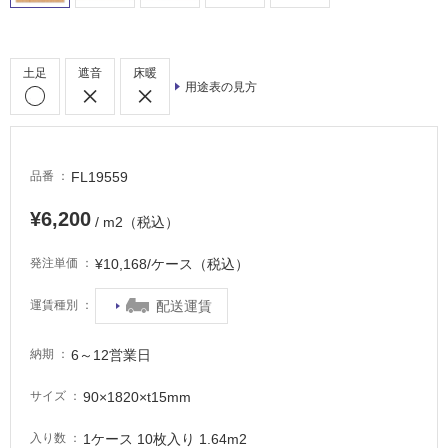
浴
室
床・
土足
遮音
床暖
用途表の見方
駐
車
場
FL19559
品番
非
常
¥6,200
/ m2（税込）
に
適
¥10,168/ケース（税込）
発注単価
し
て
配送運賃
運賃種別
い
る
6～12営業日
納期
適
し
90×1820×t15mm
サイズ
て
い
1ケース 10枚入り 1.64m2
入り数