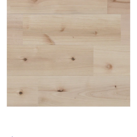
ム
修理お問い合わせ
クレーム公開
自分らしい家づくり
最高のリノベ会社が
みつ
照明
ペット用品
横浜スマート
ショールー
SUVACO
かる
リノベりす
ム
ウェルビーみのお
HDC
説明書・図面検索
水まわり
3年保証
BOX
内装用建材
パネル・壁材
お役立ち情報
住まいの
スタイリング
ロートアイアン
天然石・石材
アイデア
ミラタップ
チャンネル
メンテナンス・
施工材
新商品
オンライン相談
タ
イ
ル
屋
内