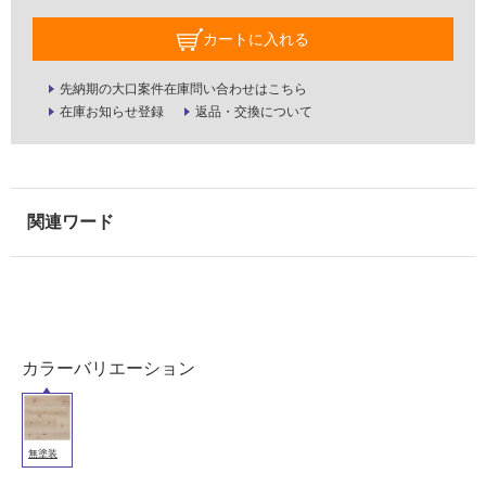
内
壁・
カートに入れる
屋
外
先納期の大口案件在庫問い合わせはこちら
在庫お知らせ登録
返品・交換について
壁・
浴
室
壁
使
用
可
能
使
カラーバリエーション
用
可
能
(寒
無塗装
冷