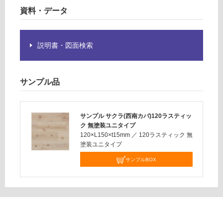
く
資料・データ
だ
さ
い
説明書・図面検索
対
応
し
サンプル品
て
い
な
サンプル サクラ(西南カバ)120ラスティッ
い
ク 無塗装ユニタイプ
120×L150×t15mm
／
120ラスティック 無
塗装ユニタイプ
サンプルBOX