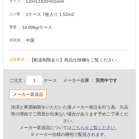
120×L1820×t15mm
サイズ
適
し
1ケース 7枚入り 1.52m2
入り数
て
い
14.00kg/ケース
重量
る
が
中国
原産国
注
意
が
【配送制限あり】商品仕様欄をご覧ください。
注意事項
必
要
ご注文：
ケース
メーカー在庫
完売中です
適
し
メーカー直送品
て
い
決済と希望納期をいただいた後メーカー発注を行う為、欠品
な
等の理由でご用意が出来ない場合があります予めご了承くだ
い
さい。
メーカー直送品については
こちらをご覧ください
。
屋
※メーカー仕様の梱包で配送されます。