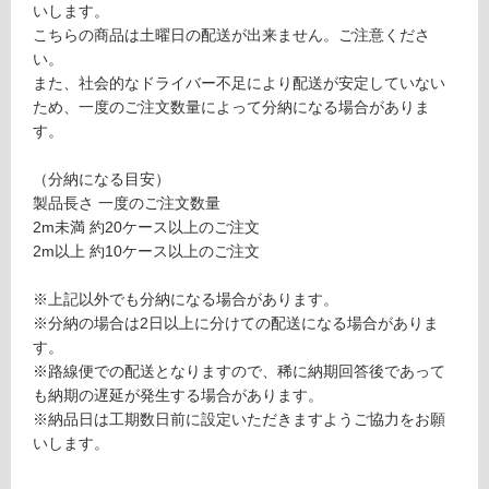
装ユ
いします。
限
ニタ
こちらの商品は土曜日の配送が出来ません。ご注意くださ
あ
イプ
い。
り
また、社会的なドライバー不足により配送が安定していない
の
運賃表
ため、一度のご注文数量によって分納になる場合がありま
為
F
す。
注
意
運
（分納になる目安）
が
賃
製品長さ 一度のご注文数量
必
合
2m未満 約20ケース以上のご注文
要
計
2m以上 約10ケース以上のご注文
※
:
商
¥1,
※上記以外でも分納になる場合があります。
品
14
※分納の場合は2日以上に分けての配送になる場合がありま
仕
0/
す。
様
ケ
※路線便での配送となりますので、稀に納期回答後であって
欄
ー
も納期の遅延が発生する場合があります。
を
ス
※納品日は工期数日前に設定いただきますようご協力をお願
ご
いします。
確
認