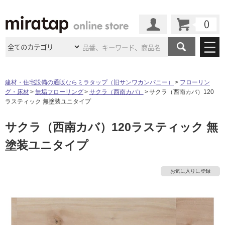
カート
マイページ
商品カテゴリ
建材・住宅設備の通販ならミラタップ（旧サンワカンパニー）
フローリン
グ・床材
無垢フローリング
サクラ（西南カバ）
サクラ（西南カバ）120
施工事例
洗面所・水回り
タイル
ラスティック 無塗装ユニタイプ
ショールーム
施工事例
法人案件納入事例
サクラ（西南カバ）120ラスティック 無
キッチン
浴室（風呂・
バスルー
ム）・
トイレ
ショールームの
ご案内
東京
ショールーム
塗装ユニタイプ
ミラタップ
のあるくらし
お客様訪問
インタビュー
ドア（扉）・
建具・玄関
サポート
扉
エクステリア
（外構）
大阪
ショールーム
仙台
ショールーム
店舗・施設事例
お気に入りに登録
その他サービス
ご利用ガイド
初めての方へ
ウッドデッキ
フローリング・
床材
名古屋
ショールーム
京都
ショールーム
ミラタップと
創る家
工事会社紹介
Coziコンシ
よくある質問
お問い合わせ
ASOLIE
ェルジュ
収納
インテリア・
家具
福岡
ショールーム
札幌スマート
ショールー