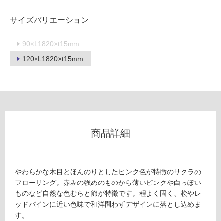
地
以
サイズバリエーション
外)
使
90×L1820×t15mm
用
120×L1820×t15mm
不
可
フ
商品詳細
ロ
ー
やわらかな木目とほんのりとしたピンク色が特徴のサクラの
フローリング。赤みの強めのものから薄いピンクや白っぽい
リ
ものなど自然な色むらと節が特徴です。程よく固く、桧やレ
ッドパインに近い色味で和洋問わずデザインに落とし込めま
ン
す。