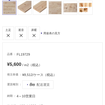
床・
屋
外
床・
浴
土足
遮音
床暖
室
用途表の見方
床・
駐
車
FL19729
品番
場
¥5,600
非
/ m2（税込）
常
に
¥8,512/ケース（税込）
発注単価
適
し
配送運賃
運賃種別
て
い
4～10営業日
納期
る