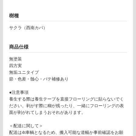
グ
樹種
F
土足・遮
サクラ（西南カバ）
L
音・床暖
1
9
対
商品仕様
7
応
2
し
無塗装
9
て
四方実
サク
い
無垢ユニタイプ
ラ
る
節・色差・髄心・パテ補修あり
（西
対
南カ
●注意事項
応
バ）
養生する際は養生テープを直接フローリングに貼らないでく
し
120
ださい。剥がす際に糊が残ったり、一緒にフローリングの表
て
ラス
面が剥がれてしまうおそれがあります。
い
ティ
る
ック
＜配送に関して＞
が
無塗
配送は4t車輌となるため、搬入可能な道幅か事前確認をお願
制