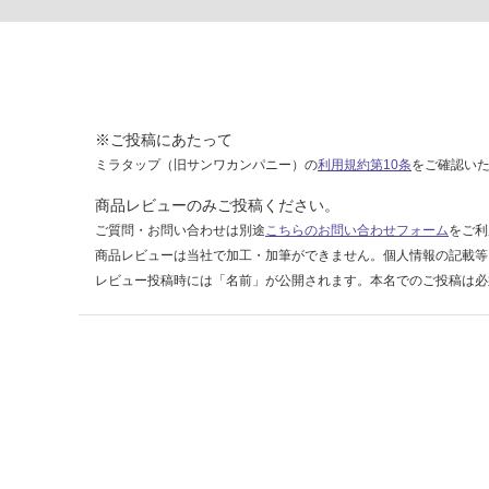
賃
合
計
:
¥1,
14
※ご投稿にあたって
0/
ミラタップ（旧サンワカンパニー）の
利用規約第10条
をご確認い
ケ
ー
商品レビューのみご投稿ください。
ス
ご質問・お問い合わせは別途
こちらのお問い合わせフォーム
をご利
商品レビューは当社で加工・加筆ができません。個人情報の記載等
レビュー投稿時には「名前」が公開されます。本名でのご投稿は必