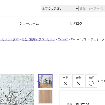
ショールーム
カタログ
ーリング・床材
複合（積層）フローリング
CanvaS
CanvaS グレージュオーク
土足
遮音
床暖
用
FL27209
品番