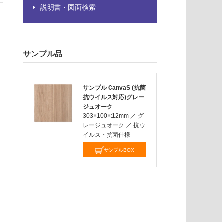
説明書・図面検索
サンプル品
サンプル CanvaS (抗菌
抗ウイルス対応)グレー
ジュオーク
303×100×t12mm
／
グ
レージュオーク
／
抗ウ
イルス・抗菌仕様
サンプルBOX