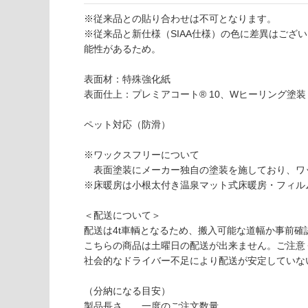
壁・浴室壁
仕
※従来品との貼り合わせは不可となります。
様
使用可
※従来品と新仕様（SIAA仕様）の色に差異はござ
欄
能
能性があるため。
を
ご
表面材：特殊強化紙
使用可
確
表面仕上：プレミアコート® 10、Wヒーリング塗装
能
認
(寒冷地
く
ペット対応（防滑）
以外)
だ
さ
使用不
※ワックスフリーについて
い
可
表面塗装にメーカー独自の塗装を施しており、ワ
対
※床暖房は小根太付き温泉マット式床暖房・フィル
応
し
＜配送について＞
F
て
配送は4t車輌となるため、搬入可能な道幅か事前確
L
い
こちらの商品は土曜日の配送が出来ません。ご注意
2
な
社会的なドライバー不足により配送が安定していな
7
い
2
（分納になる目安）
0
製品長さ 一度のご注文数量