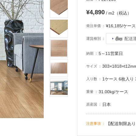
¥4,890
/ m2（税込）
¥16,185/ケ
発注単価
配送
運賃種別
5～11営業日
納期
303×1818×t12m
サイズ
1ケース 6枚入り 3
入り数
31.00kg/ケース
重量
日本
原産国
【配送制限あり
注意事項