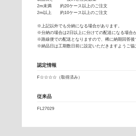
9
2m未満 約20ケース以上のご注文
C
2m以上 約10ケース以上のご注文
a
n
※上記以外でも分納になる場合があります。
v
※分納の場合は2日以上に分けての配送になる場合
a
※路線便での配送となりますので、稀に納期回答後
S
※納品日は工期数日前に設定いただきますようご協
グ
レ
ー
認定情報
ジ
ュ
F☆☆☆☆（取得済み）
オ
ー
ク
従来品
FL27029
運賃表
F
運