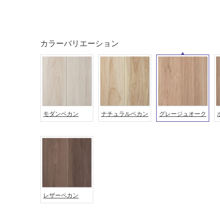
カラーバリエーション
タイル
フローリ
ング
屋内床・
屋外床・
モダンペカン
ナチュラルペカン
グレージュオーク
土足・遮
浴室床・
音・床暖
駐車場
対
非
応
常
し
に
て
適
い
し
レザーペカン
る
て
い
対