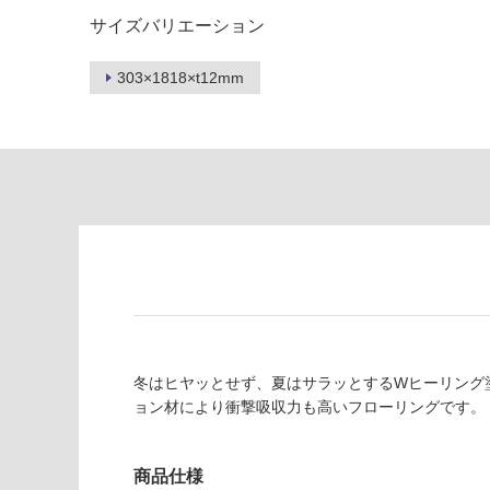
る
応
サイズバリエーション
し
適
て
し
303×1818×t12mm
い
て
る
い
が
る
制
が
限
注
あ
意
り
が
の
必
為
要
注
適
意
し
が
て
必
冬はヒヤッとせず、夏はサラッとするWヒーリング
い
要
ョン材により衝撃吸収力も高いフローリングです。
な
※
い
商
屋内壁・屋外
品
商品仕様