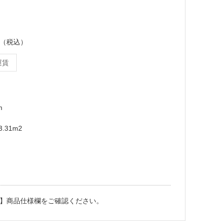
ース（税込）
運賃
m
.31m2
】商品仕様欄をご確認ください。