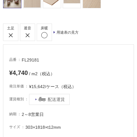
浴
室
床・
駐
土足
遮音
床暖
用途表の見方
車
場
非
常
FL29181
品番
に
¥4,740
適
/ m2（税込）
し
て
¥15,642/ケース（税込）
発注単価
い
配送運賃
運賃種別
る
適
2～8営業日
納期
し
て
303×1818×t12mm
サイズ
い
る