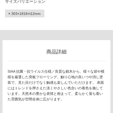
用
サイズバリエーション
不
可
303×1818×t12mm
フ
ロ
商品詳細
ー
リ
SIAA 抗菌・抗ウイルス仕様／良質な銘木から、様々な節や模
様を厳選した突板フローリング。触り心地の良いつや消し塗
装で、見た目だけでなく触感も楽しんでいただけます。 表面
ン
にはトレンドを押さえた淡くやさしい色合いの着色を施して
います。天然木の豊かな表情と相まって、柔らかく落ち着い
グ
た雰囲気が空間全体に広がります。
土足・遮
F