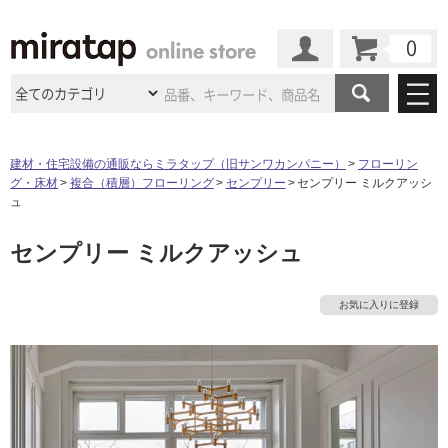
カート
マイページ
商品カテゴリ
建材・住宅設備の通販ならミラタップ（旧サンワカンパニー）
フローリン
グ・床材
複合（積層）フローリング
センプリー
センプリー ミルクアッシ
施工事例
洗面所・水回り
タイル
ュ
ショールーム
施工事例
法人案件納入事例
センプリー ミルクアッシュ
キッチン
浴室（風呂・
バスルー
ム）・
トイレ
ショールームの
ご案内
東京
ショールーム
ミラタップ
のあるくらし
お客様訪問
インタビュー
ドア（扉）・
建具・玄関
お気に入りに登録
サポート
扉
エクステリア
（外構）
大阪
ショールーム
仙台
ショールーム
店舗・施設事例
その他サービス
ご利用ガイド
初めての方へ
ウッドデッキ
フローリング・
床材
名古屋
ショールーム
京都
ショールーム
ミラタップと
創る家
工事会社紹介
Coziコンシ
よくある質問
お問い合わせ
ASOLIE
ェルジュ
収納
インテリア・
家具
福岡
ショールーム
札幌スマート
ショールー