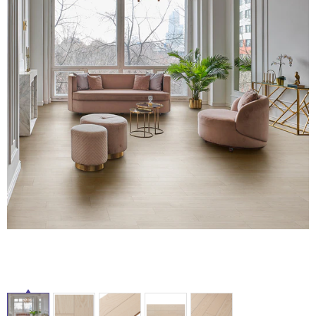
ム
修理お問い合わせ
クレーム公開
自分らしい家づくり
最高のリノベ会社が
みつ
照明
ペット用品
横浜スマート
ショールー
SUVACO
かる
リノベりす
ム
ウェルビーみのお
HDC
説明書・図面検索
水まわり
3年保証
BOX
内装用建材
パネル・壁材
お役立ち情報
住まいの
スタイリング
ロートアイアン
天然石・石材
アイデア
タ
ミラタップ
チャンネル
メンテナンス・
施工材
新商品
イ
オンライン相談
ル
屋
内
床・
屋
外
床・