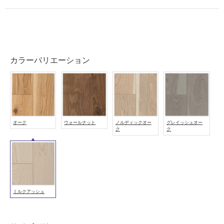
壁・
浴
室
壁
カラーバリエーション
使
用
可
能
使
用
オーク
ウォールナット
ノルディックオー
グレイッシュオー
ク
ク
可
能
(寒
冷
地
以
ミルクアッシュ
外)
使