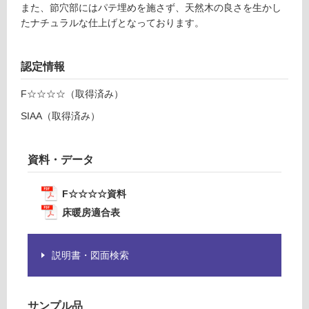
為
また、節穴部にはパテ埋めを施さず、天然木の良さを生かし
注
たナチュラルな仕上げとなっております。
意
運
が
賃
必
認定情報
合
要
計
※
F☆☆☆☆（取得済み）
:
商
¥8
SIAA（取得済み）
品
9
仕
0/
様
ケ
資料・データ
欄
ー
を
ス
F☆☆☆☆資料
ご
床暖房適合表
確
認
く
説明書・図面検索
だ
さ
い
サンプル品