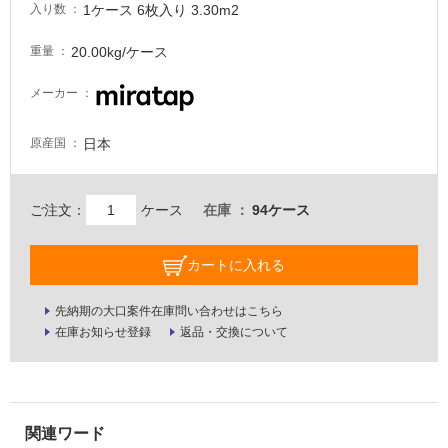
1ケース 6枚入り 3.30m2
入り数
が
注
20.00kg/ケース
重量
意
が
メーカー
必
要
日本
原産国
適
し
て
ご注文：
ケース
在庫
94ケース
い
な
カートに入れる
い
先納期の大口案件在庫問い合わせはこちら
屋
在庫お知らせ登録
返品・交換について
内
壁・
屋
外