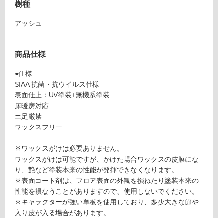
L
樹種
音・床暖
2
対
アッシュ
9
応
1
し
8
商品仕様
て
1
い
セ
●仕様
る
ン
SIAA 抗菌・抗ウイルス仕様
プ
対
表面仕上：UV塗装+無機系塗装
リ
応
床暖房対応
ー
し
土足厳禁
ミ
て
ワックスフリー
ル
い
ク
る
※ワックスがけは必要ありません。
ア
が
ワックスがけは可能ですが、かけた場合ワックスの皮膜にな
ッ
制
り、艶など塗装本来の性能が発揮できなくなります。
シ
限
※表面コート剤は、フロア表面の外観を損ねたり塗装本来の
ュ
あ
性能を損なうことがありますので、使用しないでください。
り
※キャラクターが強い単板を使用しており、多少大きな節や
運賃表
の
入り皮が入る場合があります。
G