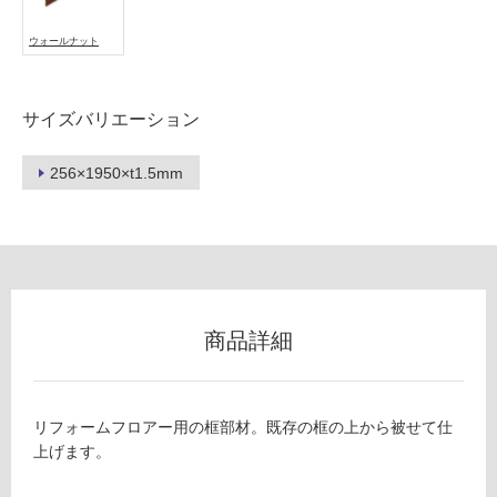
可
能
ウォールナット
使
用
可
サイズバリエーション
能
(寒
256×1950×t1.5mm
冷
地
以
外)
使
用
商品詳細
不
可
リフォームフロアー用の框部材。既存の框の上から被せて仕
上げます。
フ