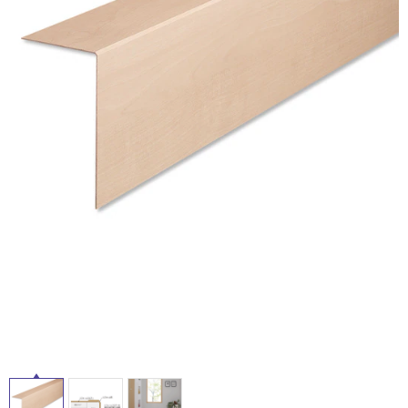
ム
修理お問い合わせ
クレーム公開
自分らしい家づくり
最高のリノベ会社が
みつ
照明
ペット用品
横浜スマート
ショールー
SUVACO
かる
リノベりす
ム
ウェルビーみのお
HDC
説明書・図面検索
水まわり
3年保証
BOX
内装用建材
パネル・壁材
お役立ち情報
住まいの
スタイリング
ロートアイアン
天然石・石材
アイデア
ミラタップ
チャンネル
メンテナンス・
施工材
新商品
オンライン相談
タ