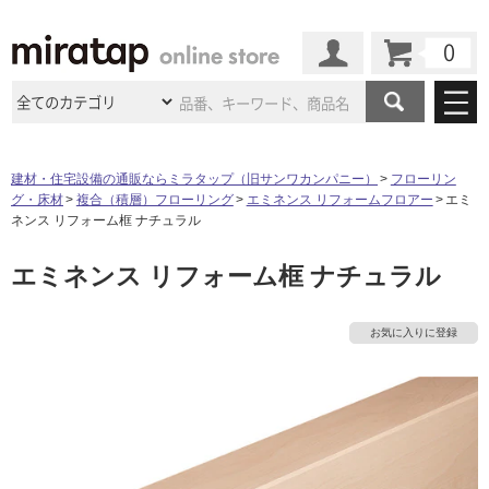
カート
マイページ
商品カテゴリ
建材・住宅設備の通販ならミラタップ（旧サンワカンパニー）
フローリン
グ・床材
複合（積層）フローリング
エミネンス リフォームフロアー
エミ
施工事例
洗面所・水回り
タイル
ネンス リフォーム框 ナチュラル
ショールーム
施工事例
法人案件納入事例
エミネンス リフォーム框 ナチュラル
キッチン
浴室（風呂・
バスルー
ム）・
トイレ
ショールームの
ご案内
東京
ショールーム
ミラタップ
のあるくらし
お客様訪問
インタビュー
ドア（扉）・
建具・玄関
お気に入りに登録
サポート
扉
エクステリア
（外構）
大阪
ショールーム
仙台
ショールーム
店舗・施設事例
その他サービス
ご利用ガイド
初めての方へ
ウッドデッキ
フローリング・
床材
名古屋
ショールーム
京都
ショールーム
ミラタップと
創る家
工事会社紹介
Coziコンシ
よくある質問
お問い合わせ
ASOLIE
ェルジュ
収納
インテリア・
家具
福岡
ショールーム
札幌スマート
ショールー