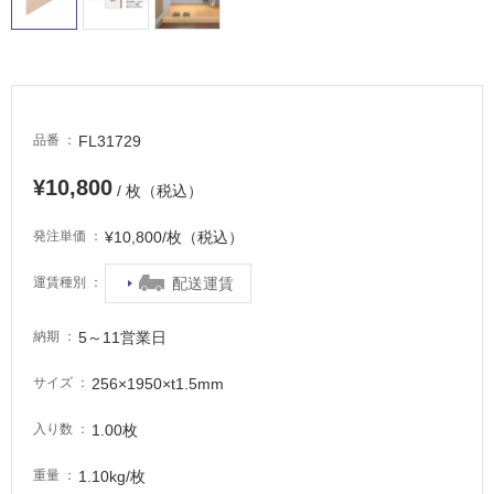
イ
ル
FL31729
品番
屋
¥10,800
内
/ 枚（税込）
床・
¥10,800/枚（税込）
発注単価
屋
外
配送運賃
運賃種別
床・
浴
5～11営業日
納期
室
256×1950×t1.5mm
サイズ
床・
駐
1.00枚
入り数
車
場
1.10kg/枚
重量