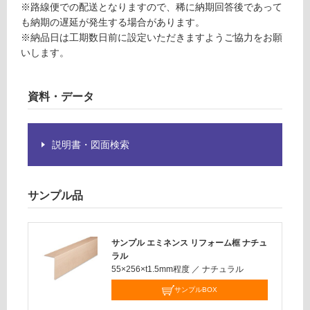
る
ネ
※路線便での配送となりますので、稀に納期回答後であって
ン
も納期の遅延が発生する場合があります。
対
ス
※納品日は工期数日前に設定いただきますようご協力をお願
応
リ
いします。
し
フ
て
ォ
い
ー
資料・データ
る
ム
が
框
制
ナ
限
説明書・図面検索
チ
あ
ュ
り
ラ
の
サンプル品
ル
為
注
運賃無
意
サンプル エミネンス リフォーム框 ナチュ
料(離
が
ラル
島除
必
55×256×t1.5mm程度
／
ナチュラル
く)
要
サンプルBOX
※