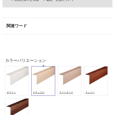
適
し
て
い
な
い
屋
内
壁・
カラーバリエーション
屋
外
壁・
浴
室
ホワイト
ナチュラル
ライトオーク
チェリー
壁
使
用