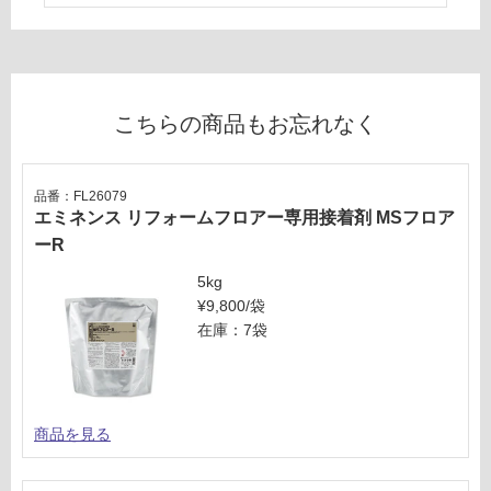
商
運
品
賃
仕
合
様
計
欄
:
こちらの商品もお忘れなく
を
¥0/
ご
枚
確
認
品番：FL26079
エミネンス リフォームフロアー専用接着剤 MSフロア
く
だ
ーR
さ
5kg
い
¥9,800/袋
対
在庫：7袋
応
し
て
い
商品を見る
な
い