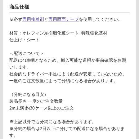
商品仕様
ロ
※必ず
専用接着剤
と
専用両面テープ
を使用してください。
ー
材質：オレフィン系樹脂化粧シート+特殊強化基材
リ
仕上げ：シート
＜配送について＞
ン
配送は4t車輌となるため、搬入可能な道幅か事前確認をお願
いします。
グ
社会的なドライバー不足により配送が安定していないため、
F
一度のご注文数量によって分納になる場合があります。
土足・遮
L
3
音・床暖
（分納になる目安）
1
製品長さ 一度のご注文数量
対
7
2m未満 約30ケース以上のご注文
応
2
し
9
※上記以外でも分納になる場合があります。
て
エ
※分納の場合は2日以上に分けての配送になる場合がありま
い
ミ
す。