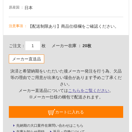
非
日本
原産国
常
に
適
【配送制限あり】商品仕様欄をご確認ください。
注意事項
し
て
い
ご注文：
枚
メーカー在庫
20枚
る
メーカー直送品
適
し
決済と希望納期をいただいた後メーカー発注を行う為、欠品
て
等の理由でご用意が出来ない場合があります予めご了承くだ
い
さい。
る
メーカー直送品については
こちらをご覧ください
。
が
※メーカー仕様の梱包で配送されます。
注
意
が
カートに入れる
必
要
先納期の大口案件在庫問い合わせはこちら
在庫お知らせ登録
返品・交換について