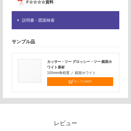
F☆☆☆☆資料
商
0/
品
台
仕
説明書・図面検索
様
欄
を
サンプル品
ご
確
認
く
カッサー・ツー グロッシー・ツー 鏡面ホ
ワイト扉材
だ
100mm角程度
／
鏡面ホワイト
さ
い
サンプルBOX
対
応
し
て
い
レビュー
な
い