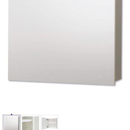
タ
ム
修理お問い合わせ
クレーム公開
自分らしい家づくり
最高のリノベ会社が
みつ
照明
ペット用品
横浜スマート
ショールー
SUVACO
かる
リノベりす
イ
ム
ウェルビーみのお
HDC
説明書・図面検索
水まわり
3年保証
BOX
内装用建材
パネル・壁材
ル
お役立ち情報
住まいの
スタイリング
ロートアイアン
天然石・石材
アイデア
屋
ミラタップ
チャンネル
内
メンテナンス・
施工材
新商品
オンライン相談
床・
屋
外
床・
浴
室
床・
駐
車
場