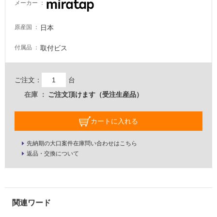
メーカー
適
し
日本
原産国
て
い
取付ビス
付属品
な
い
ご注文：
台
屋
在庫
ご注文頂けます（受注生産品）
内
壁・
カートに入れる
屋
外
先納期の大口案件在庫問い合わせはこちら
壁・
返品・交換について
浴
室
壁
使
用