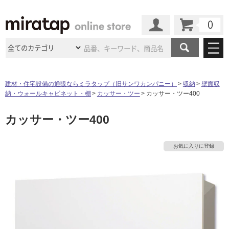
カート
マイページ
商品カテゴリ
建材・住宅設備の通販ならミラタップ（旧サンワカンパニー）
収納
壁面収
納・ウォールキャビネット・棚
カッサー・ツー
カッサー・ツー400
施工事例
洗面所・水回り
タイル
カッサー・ツー400
ショールーム
施工事例
法人案件納入事例
キッチン
浴室（風呂・
バスルー
ム）・
トイレ
ショールームの
ご案内
東京
ショールーム
お気に入りに登録
ミラタップ
のあるくらし
お客様訪問
インタビュー
ドア（扉）・
建具・玄関
サポート
扉
エクステリア
（外構）
大阪
ショールーム
仙台
ショールーム
店舗・施設事例
その他サービス
ご利用ガイド
初めての方へ
ウッドデッキ
フローリング・
床材
名古屋
ショールーム
京都
ショールーム
ミラタップと
創る家
工事会社紹介
Coziコンシ
よくある質問
お問い合わせ
ASOLIE
ェルジュ
収納
インテリア・
家具
福岡
ショールーム
札幌スマート
ショールー