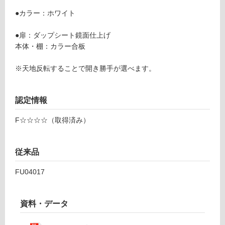
る
0
●カラー：ホワイト
1
対
7
応
●扉：ダップシート鏡面仕上げ
N
し
本体・棚：カラー合板
カッ
て
サ
い
※天地反転することで開き勝手が選べます。
ー・
る
ツー
が
400
制
認定情報
限
運賃表
F☆☆☆☆（取得済み）
あ
D
り
の
従来品
為
運
注
賃
FU04017
意
合
が
計
必
:
資料・データ
要
¥2,
※
58