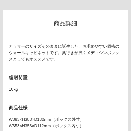
ロ
商品詳細
ー
リ
カッサーのサイズそのままに誕生した、お求めやすい価格の
ウォールキャビネットです。奥行きが浅くメディシンボック
ン
スとしてもオススメです。
グ
総耐荷重
土足・遮
10kg
音・床暖
対
商品仕様
応
F
し
U
W383×H383×D130mm（ボックス外寸）
て
0
W353×H353×D112mm（ボックス内寸）
い
4