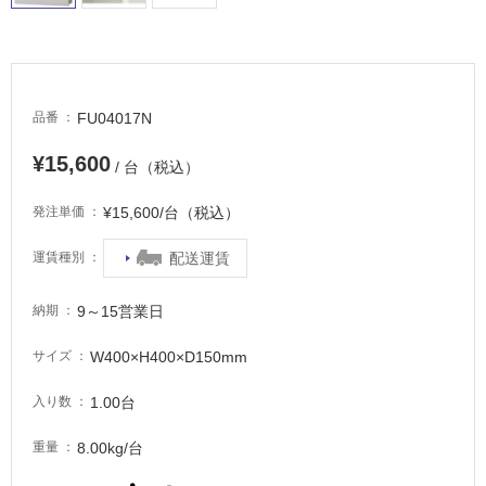
非
常
に
適
FU04017N
品番
し
て
¥15,600
/ 台（税込）
い
る
¥15,600/台（税込）
発注単価
適
し
配送運賃
運賃種別
て
い
9～15営業日
納期
る
が
W400×H400×D150mm
サイズ
注
意
1.00台
入り数
が
必
8.00kg/台
重量
要