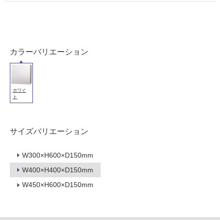
可
能
使
用
カラーバリエーション
可
能
(寒
冷
ホワイ
ト
地
以
外)
サイズバリエーション
使
用
W300×H600×D150mm
不
W400×H400×D150mm
可
W450×H600×D150mm
フ