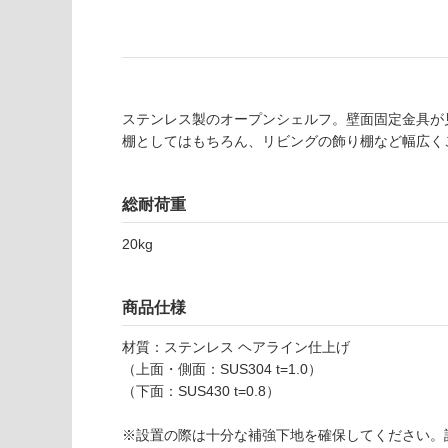
商
屋内壁・屋外
品
壁・浴室壁
仕
様
使用可
欄
能
を
ステンレス製のオープンシェルフ。壁面固定金具が
ご
棚としてはもちろん、リビングの飾り棚など幅広く
使用可
確
能
認
(寒冷地
く
総耐荷重
以外)
だ
20kg
さ
使用不
い
可
対
商品仕様
応
し
材質：ステンレス ヘアライン仕上げ
て
（上面・側面：SUS304 t=1.0）
い
（下面：SUS430 t=0.8）
F
な
U
い
※設置の際は十分な補強下地を確保してください。
0