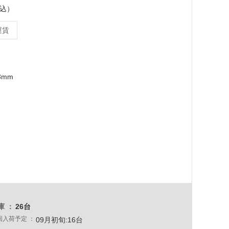
税込）
運賃
3mm
庫
26台
回入荷予定
09月初旬:16台