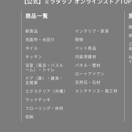
【公式】ミラタップ オンラインストアTOP
商品一覧
新商品
インテリア・家具
洗面所・水回り
照明
タイル
ペット用品
キッチン
内装用建材
浴室（風呂・バスル
パネル・壁材
ーム）・トイレ
ロートアイアン
ドア（扉）・建具・
天然石・石材
玄関扉
メンテナンス・施工材
エクステリア（外構）
ウッドデッキ
フローリング・床材
収納