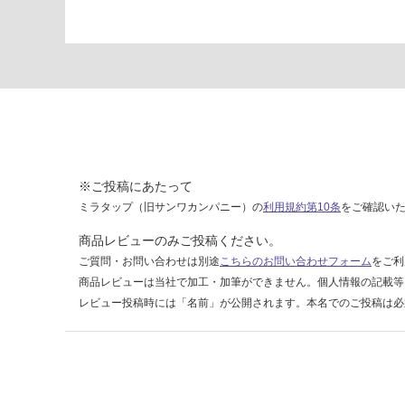
5
1
1
1
ス
テ
ン
レ
ス
※ご投稿にあたって
シ
ミラタップ（旧サンワカンパニー）の
利用規約第10条
をご確認い
ェ
ル
商品レビューのみご投稿ください。
フ
ご質問・お問い合わせは別途
こちらのお問い合わせフォーム
をご利
W
商品レビューは当社で加工・加筆ができません。個人情報の記載等
6
レビュー投稿時には「名前」が公開されます。本名でのご投稿は必
0
0
運賃表
D