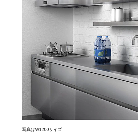
タイル
フローリ
ング
屋内床・
屋外床・
土足・遮
浴室床・
音・床暖
駐車場
対
非
応
常
し
に
て
適
写真はW1200サイズ
い
し