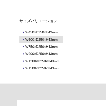
る
て
い
対
る
応
し
適
サイズバリエーション
て
し
い
て
W450×D250×H43mm
る
い
が
W600×D250×H43mm
る
制
が
W750×D250×H43mm
限
注
W900×D250×H43mm
あ
意
り
が
W1200×D250×H43mm
の
必
W1500×D250×H43mm
為
要
注
適
意
し
が
て
必
い
要
な
※
い