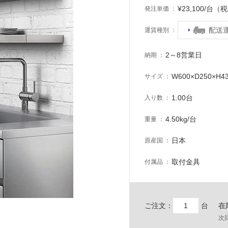
¥23,100/台（
発注単価
配送
運賃種別
2～8営業日
納期
W600×D250×H4
サイズ
1.00台
入り数
4.50kg/台
重量
日本
原産国
取付金具
付属品
ご注文：
台
在
次