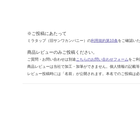
タ
イ
プ
W
6
※ご投稿にあたって
0
ミラタップ（旧サンワカンパニー）の
利用規約第10条
をご確認い
0
商品レビューのみご投稿ください。
ご質問・お問い合わせは別途
こちらのお問い合わせフォーム
をご利
運賃表
D
商品レビューは当社で加工・加筆ができません。個人情報の記載等
レビュー投稿時には「名前」が公開されます。本名でのご投稿は必
運
賃
合
計
:
¥2,
58
0/
台