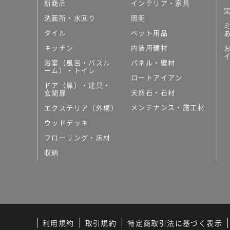
新商品
インテリア・家具
洗面所・水回り
照明
タイル
ペット用品
キッチン
内装用建材
浴室（風呂・バスル
パネル・壁材
ーム）・トイレ
ロートアイアン
ドア（扉）・建具・
天然石・石材
玄関扉
メンテナンス・施工材
エクステリア（外構）
ウッドデッキ
フローリング・床材
収納
利用規約
取引規約
特定商取引法に基づく表示