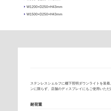
の
必
為
W1200×D250×H43mm
要
注
W1500×D250×H43mm
適
意
し
が
て
必
い
要
な
※
い
商
屋内壁・屋外
品
壁・浴室壁
仕
様
使用可
欄
能
を
ご
使用可
確
ステンレスシェルフに棚下照明ダウンライトを装着
能
認
ンに限らず、店舗のディスプレイにもご使用いただけます
(寒冷地
く
以外)
だ
さ
耐荷重
使用不
い