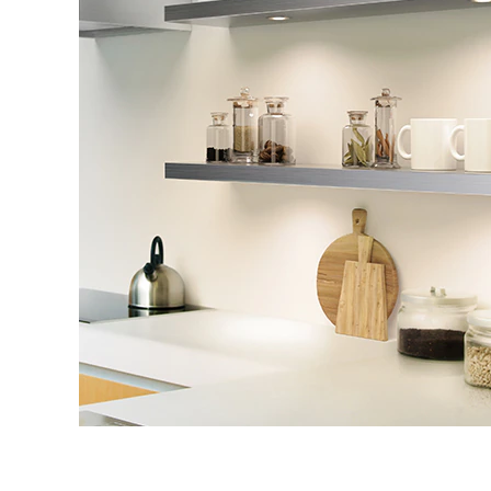
タイル
フローリ
ング
屋内床・
屋外床・