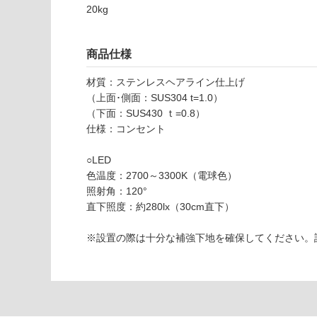
可
20kg
対
応
F
し
商品仕様
U
て
0
い
材質：ステンレスヘアライン仕上げ
5
な
（上面･側面：SUS304 t=1.0）
2
い
（下面：SUS430 ｔ=0.8）
1
仕様：コンセント
1
ス
○LED
テ
色温度：2700～3300K（電球色）
ン
照射角：120°
レ
直下照度：約280lx（30cm直下）
ス
シ
※設置の際は十分な補強下地を確保してください。
ェ
ル
フ
照
明