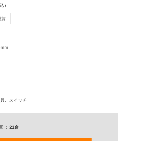
税込）
運賃
3mm
器具、スイッチ
庫
21台