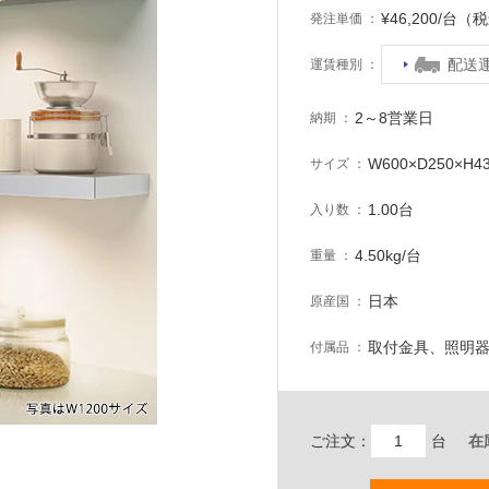
¥46,200/台（
発注単価
配送
運賃種別
2～8営業日
納期
W600×D250×H4
サイズ
1.00台
入り数
4.50kg/台
重量
日本
原産国
取付金具、照明
付属品
ご注文：
台
在