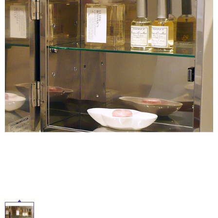
ム
修理お問い合わせ
クレーム公開
屋
自分らしい家づくり
最高のリノベ会社が
みつ
照明
ペット用品
横浜スマート
ショールー
外
SUVACO
かる
リノベりす
ム
ウェルビーみのお
HDC
説明書・図面検索
水まわり
3年保証
床・
BOX
内装用建材
パネル・壁材
浴
お役立ち情報
住まいの
スタイリング
室
ロートアイアン
天然石・石材
アイデア
床・
ミラタップ
チャンネル
駐
メンテナンス・
施工材
新商品
オンライン相談
車
場
非
常
に
適
し
て
い
る