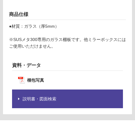
S
グ
U
商品仕様
S
土足・遮
メ
●材質：ガラス（厚5mm）
音・床暖
タ
3
※SUSメタ300専用のガラス棚板です。他ミラーボックスには
対
0
ご使用いただけません。
応
0
し
用
て
ガ
資料・データ
い
ラ
る
ス
梱包写真
対
棚
応
板
し
説明書・図面検索
て
運賃表
い
G
る
が
運
制
賃