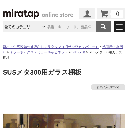
カート
マイページ
商品カテゴリ
建材・住宅設備の通販ならミラタップ（旧サンワカンパニー）
洗面所・水回
り
ミラーボックス・ミラーキャビネット
SUSメタ
SUSメタ300用ガラス
施工事例
洗面所・水回り
タイル
棚板
ショールーム
タ
施工事例
法人案件納入事例
SUSメタ300用ガラス棚板
キッチン
浴室（風呂・
バスルー
ム）・
トイレ
ショールームの
ご案内
東京
ショールーム
イ
ミラタップ
のあるくらし
お客様訪問
インタビュー
ドア（扉）・
建具・玄関
お気に入りに登録
サポート
扉
エクステリア
（外構）
大阪
ショールーム
仙台
ショールーム
ル
店舗・施設事例
その他サービス
ご利用ガイド
初めての方へ
ウッドデッキ
フローリング・
床材
名古屋
ショールーム
京都
ショールーム
屋
ミラタップと
創る家
工事会社紹介
Coziコンシ
よくある質問
お問い合わせ
内
ASOLIE
ェルジュ
収納
インテリア・
家具
福岡
ショールーム
札幌スマート
ショールー
床・