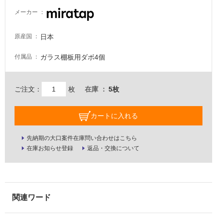
壁・
メーカー
屋
外
日本
原産国
壁・
ガラス棚板用ダボ4個
付属品
浴
室
壁
ご注文：
枚
在庫
5枚
使
用
カートに入れる
可
能
先納期の大口案件在庫問い合わせはこちら
在庫お知らせ登録
返品・交換について
使
用
可
能
(寒
冷
地