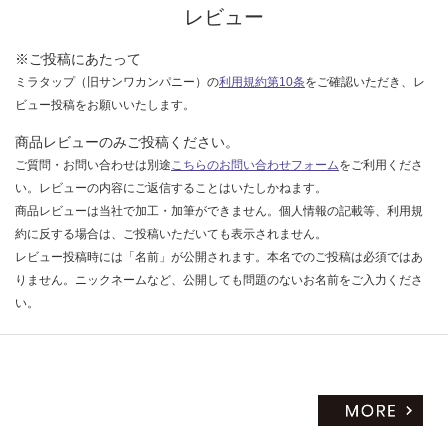
限
レビュー
合
あ
計
り
※ご投稿にあたって
:
の
ミラタップ（旧サンワカンパニー）の
利用規約第10条
をご確認いただき、レ
¥8
為
9
ビュー投稿をお願いいたします。
注
0/
意
商品レビューのみご投稿ください。
枚
が
ご質問・お問い合わせは別途
こちらのお問い合わせフォーム
をご利用くださ
必
い。レビューの内容にご返信することはいたしかねます。
要
商品レビューは当社で加工・加筆ができません。個人情報の記載等、利用規
※
約に反する場合は、ご投稿いただいても表示されません。
商
レビュー投稿時には「名前」が公開されます。本名でのご投稿は必須ではあ
品
りません。ニックネームなど、公開しても問題のないお名前をご入力くださ
仕
い。
様
欄
を
ご
確
認
く