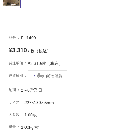
適
し
て
い
る
が
FU14091
品番
注
意
¥3,310
/ 枚（税込）
が
必
¥3,310/枚（税込）
発注単価
要
適
配送運賃
運賃種別
し
て
2～8営業日
納期
い
な
227×130×t5mm
サイズ
い
1.00枚
入り数
屋
2.00kg/枚
重量
内