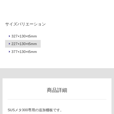
以
外)
使
用
サイズバリエーション
不
可
327×130×t5mm
227×130×t5mm
377×130×t5mm
フ
ロ
F
ー
U
商品詳細
1
リ
4
0
ン
9
SUSメタ300専用の追加棚板です。
1