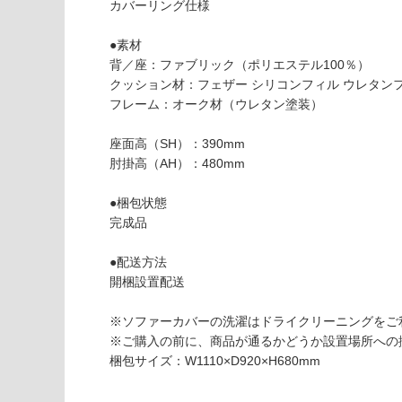
さ
カバーリング仕様
使用不
い
可
●素材
対
背／座：ファブリック（ポリエステル100％）
応
クッション材：フェザー シリコンフィル ウレタン
し
フレーム：オーク材（ウレタン塗装）
て
F
い
U
座面高（SH）：390mm
な
1
肘掛高（AH）：480mm
い
9
3
●梱包状態
8
完成品
9
バ
●配送方法
ー
開梱設置配送
ジ
ュ
※ソファーカバーの洗濯はドライクリーニングをご
ソ
※ご購入の前に、商品が通るかどうか設置場所への
フ
梱包サイズ：W1110×D920×H680mm
ァ
1