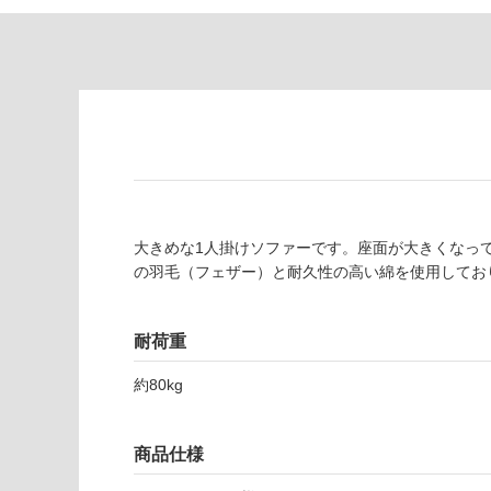
り
が
の
必
為
要
注
適
意
し
が
て
必
い
要
な
※
い
商
屋内壁・屋外
大きめな1人掛けソファーです。座面が大きくなっ
品
の羽毛（フェザー）と耐久性の高い綿を使用してお
壁・浴室壁
仕
様
使用可
欄
能
耐荷重
を
ご
約80kg
使用可
確
能
認
(寒冷地
く
商品仕様
以外)
だ