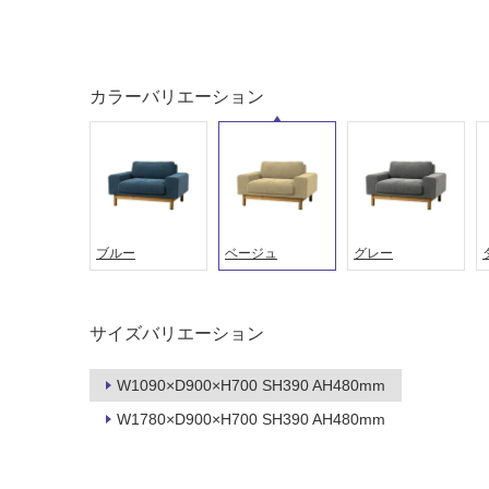
屋外床・
土足・遮
浴室床・
音・床暖
駐車場
カラーバリエーション
対
非
応
常
し
に
て
適
い
し
る
て
ブルー
ベージュ
グレー
い
対
る
応
し
適
サイズバリエーション
て
し
い
て
る
W1090×D900×H700 SH390 AH480mm
い
が
る
W1780×D900×H700 SH390 AH480mm
制
が
限
注
あ
意