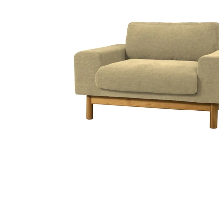
タイル
フローリ
ング
屋内床・