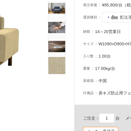
¥85,800/台（
発注単価
配送
運賃種別
14～20営業日
納期
W1090×D900×H7
サイズ
1.00台
入り数
17.00kg/台
重量
中国
原産国
床キズ防止用フ
付属品
ご注文：
台
メ