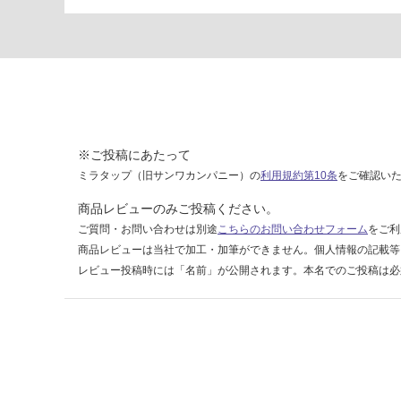
人
掛
け
ベ
ー
ジ
ュ
※ご投稿にあたって
運賃無
ミラタップ（旧サンワカンパニー）の
利用規約第10条
をご確認い
料(離
商品レビューのみご投稿ください。
島除
ご質問・お問い合わせは別途
こちらのお問い合わせフォーム
をご利
く)
商品レビューは当社で加工・加筆ができません。個人情報の記載等
レビュー投稿時には「名前」が公開されます。本名でのご投稿は必
運
賃
合
計
:
¥0/
台