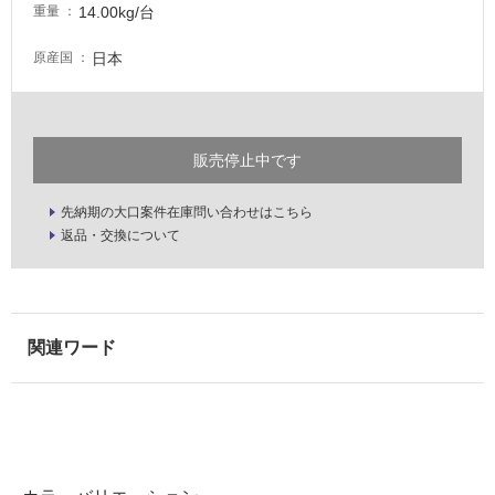
14.00kg/台
重量
な
い
日本
原産国
屋
内
販売停止中です
壁・
屋
先納期の大口案件在庫問い合わせはこちら
外
返品・交換について
壁・
浴
室
壁
使
用
可
能
使