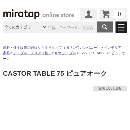
カート
マイページ
商品カテゴリ
建材・住宅設備の通販ならミラタップ（旧サンワカンパニー）
インテリア・
家具
テーブル・デスク（机）
KNSテーブル
CASTOR TABLE 75 ピュアオ
施工事例
洗面所・水回り
タイル
ーク
ショールーム
施工事例
法人案件納入事例
CASTOR TABLE 75 ピュアオーク
キッチン
浴室（風呂・
バスルー
ム）・
トイレ
ショールームの
ご案内
東京
ショールーム
ミラタップ
のあるくらし
お客様訪問
インタビュー
ドア（扉）・
建具・玄関
お気に入りに登録
サポート
扉
エクステリア
（外構）
大阪
ショールーム
仙台
ショールーム
店舗・施設事例
その他サービス
ご利用ガイド
初めての方へ
タ
ウッドデッキ
フローリング・
床材
名古屋
ショールーム
京都
ショールーム
ミラタップと
創る家
工事会社紹介
Coziコンシ
イ
よくある質問
お問い合わせ
ASOLIE
ェルジュ
収納
インテリア・
家具
福岡
ショールーム
札幌スマート
ショールー