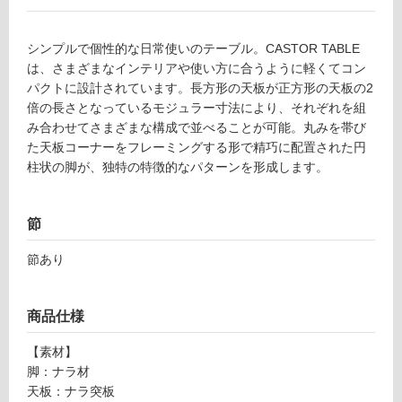
ー
リ
シンプルで個性的な日常使いのテーブル。CASTOR TABLE
は、さまざまなインテリアや使い方に合うように軽くてコン
ン
パクトに設計されています。長方形の天板が正方形の天板の2
倍の長さとなっているモジュラー寸法により、それぞれを組
み合わせてさまざまな構成で並べることが可能。丸みを帯び
グ
た天板コーナーをフレーミングする形で精巧に配置された円
F
柱状の脚が、独特の特徴的なパターンを形成します。
土足・遮
U
2
音・床暖
1
節
対
0
応
節あり
8
し
9
て
C
い
商品仕様
A
る
S
【素材】
T
対
脚：ナラ材
O
応
天板：ナラ突板
R