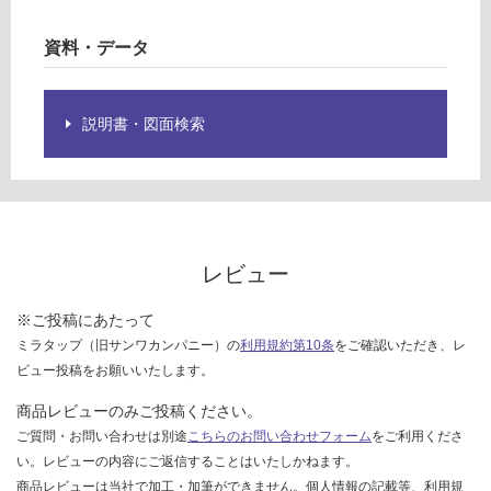
欄
:
を
¥0/
資料・データ
ご
台
確
認
説明書・図面検索
く
だ
さ
い
対
応
レビュー
し
て
※ご投稿にあたって
い
ミラタップ（旧サンワカンパニー）の
利用規約第10条
をご確認いただき、レ
な
ビュー投稿をお願いいたします。
い
商品レビューのみご投稿ください。
ご質問・お問い合わせは別途
こちらのお問い合わせフォーム
をご利用くださ
い。レビューの内容にご返信することはいたしかねます。
商品レビューは当社で加工・加筆ができません。個人情報の記載等、利用規