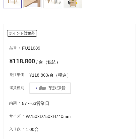
適
し
て
い
る
ポイント対象外
適
し
FU21089
品番
て
¥118,800
い
/ 台（税込）
る
が
¥118,800/台（税込）
発注単価
注
意
配送運賃
運賃種別
が
必
57～63営業日
納期
要
W750×D750×H740mm
サイズ
適
し
1.00台
入り数
て
い