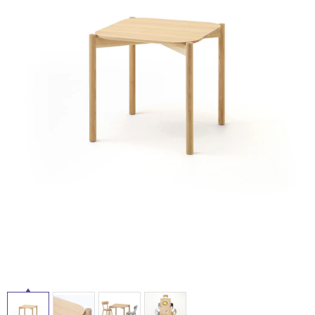
ム
ル
修理お問い合わせ
クレーム公開
自分らしい家づくり
最高のリノベ会社が
みつ
照明
ペット用品
横浜スマート
ショールー
SUVACO
かる
リノベりす
ム
ウェルビーみのお
HDC
屋
説明書・図面検索
水まわり
3年保証
BOX
内装用建材
パネル・壁材
内
床・
お役立ち情報
住まいの
スタイリング
ロートアイアン
天然石・石材
アイデア
屋
外
ミラタップ
チャンネル
メンテナンス・
施工材
新商品
オンライン相談
床・
浴
室
床・
駐
車
場
非
常
に