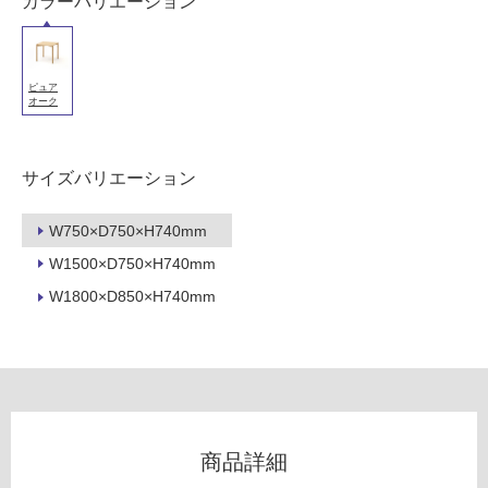
カラーバリエーション
用
可
能
(寒
ピュア
オーク
冷
地
以
サイズバリエーション
外)
使
W750×D750×H740mm
用
不
W1500×D750×H740mm
可
W1800×D850×H740mm
フ
ロ
商品詳細