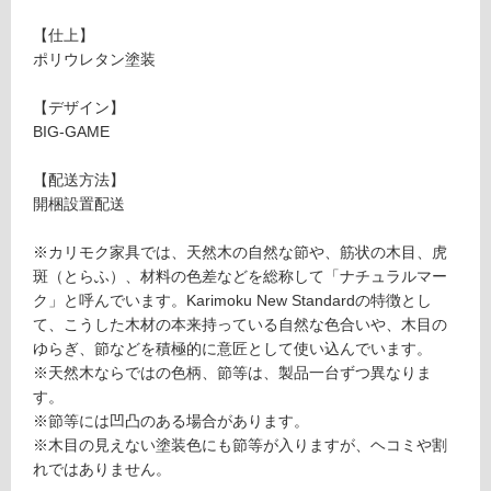
し
T
て
【仕上】
A
い
ポリウレタン塗装
B
る
L
が
【デザイン】
E
制
BIG-GAME
7
限
5
あ
【配送方法】
ピ
り
開梱設置配送
ュ
の
ア
為
※カリモク家具では、天然木の自然な節や、筋状の木目、虎
オ
注
斑（とらふ）、材料の色差などを総称して「ナチュラルマー
ー
意
ク」と呼んでいます。Karimoku New Standardの特徴とし
ク
が
て、こうした木材の本来持っている自然な色合いや、木目の
必
ゆらぎ、節などを積極的に意匠として使い込んでいます。
要確認
要
※天然木ならではの色柄、節等は、製品一台ずつ異なりま
※
す。
商
運
※節等には凹凸のある場合があります。
品
賃
※木目の見えない塗装色にも節等が入りますが、ヘコミや割
仕
合
れではありません。
様
計