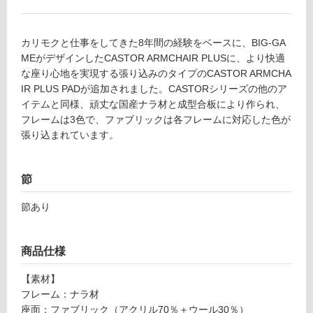
ー
リ
カリモクと仕事をしてきた8年間の経験をベースに、BIG-GA
MEがデザインしたCASTOR ARMCHAIR PLUSに、より快適
F
ン
な座り心地を実現する張り込みのタイプのCASTOR ARMCHA
U
IR PLUS PADが追加されました。CASTORシリーズの他のア
2
イテムと同様、頑丈な国産ナラ材と成型合板により作られ、
グ
1
フレームは3色で、ファブリックは各フレームに対応した色が
2
張り込まれています。
土足・遮
7
9
音・床暖
C
節
対
A
応
S
節あり
し
T
て
O
い
商品仕様
R
る
A
【素材】
R
対
フレーム：ナラ材
M
応
座面：ファブリック（アクリル70％＋ウール30％）