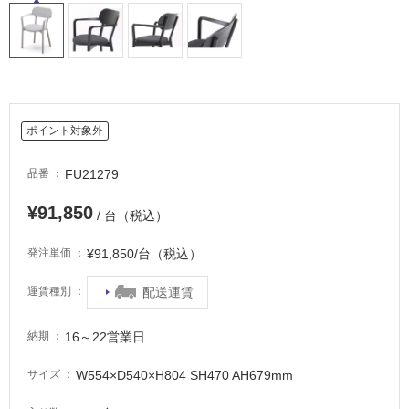
適
し
て
い
る
適
ポイント対象外
し
て
FU21279
品番
い
る
¥91,850
/ 台（税込）
が
注
¥91,850/台（税込）
発注単価
意
が
配送運賃
運賃種別
必
要
16～22営業日
納期
適
し
W554×D540×H804 SH470 AH679mm
サイズ
て