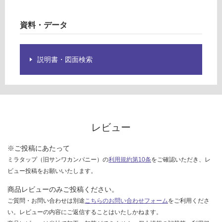
欄
運
を
賃
資料・データ
ご
合
確
計
認
:
説明書・図面検索
く
¥0/
だ
台
さ
い
対
応
レビュー
し
て
※ご投稿にあたって
い
ミラタップ（旧サンワカンパニー）の
利用規約第10条
をご確認いただき、レ
な
ビュー投稿をお願いいたします。
い
商品レビューのみご投稿ください。
ご質問・お問い合わせは別途
こちらのお問い合わせフォーム
をご利用くださ
い。レビューの内容にご返信することはいたしかねます。