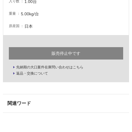
い
1.00台
入り数
な
い
5.00kg/台
重量
日本
原産国
屋
内
壁・
屋
販売停止中です
外
壁・
先納期の大口案件在庫問い合わせはこちら
返品・交換について
浴
室
壁
使
用
可
能
使