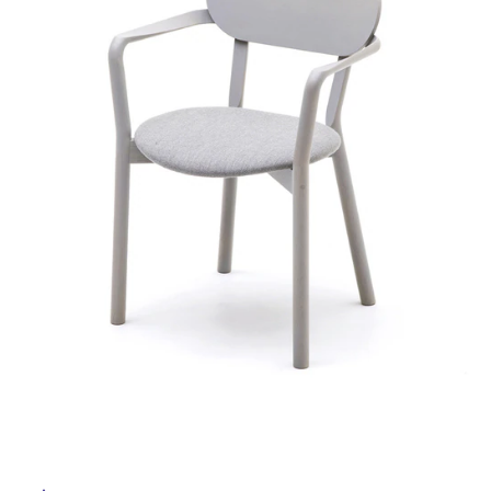
ム
ル
修理お問い合わせ
クレーム公開
自分らしい家づくり
最高のリノベ会社が
みつ
照明
ペット用品
横浜スマート
ショールー
SUVACO
かる
リノベりす
ム
ウェルビーみのお
HDC
説明書・図面検索
水まわり
3年保証
屋
BOX
内装用建材
パネル・壁材
内
お役立ち情報
住まいの
スタイリング
床・
ロートアイアン
天然石・石材
アイデア
屋
ミラタップ
チャンネル
外
メンテナンス・
施工材
新商品
オンライン相談
床・
浴
室
床・
駐
車
場
非
常
に