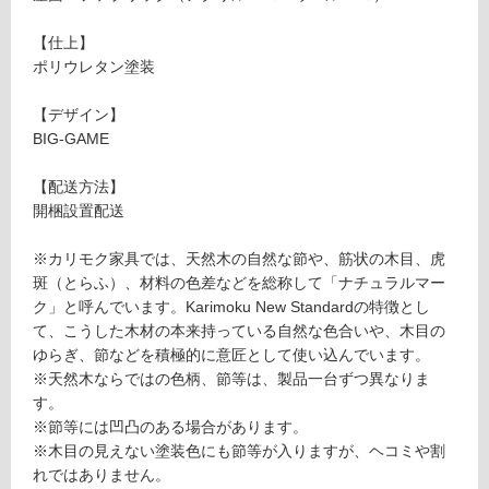
C
し
H
て
【仕上】
AI
い
ポリウレタン塗装
R
る
P
が
【デザイン】
L
制
BIG-GAME
U
限
S
あ
【配送方法】
P
り
開梱設置配送
A
の
D
為
※カリモク家具では、天然木の自然な節や、筋状の木目、虎
グ
注
斑（とらふ）、材料の色差などを総称して「ナチュラルマー
レ
意
ク」と呼んでいます。Karimoku New Standardの特徴とし
イ
が
て、こうした木材の本来持っている自然な色合いや、木目の
ン
必
ゆらぎ、節などを積極的に意匠として使い込んでいます。
グ
要
※天然木ならではの色柄、節等は、製品一台ずつ異なりま
レ
※
す。
ー
商
※節等には凹凸のある場合があります。
品
※木目の見えない塗装色にも節等が入りますが、ヘコミや割
要確認
仕
れではありません。
様