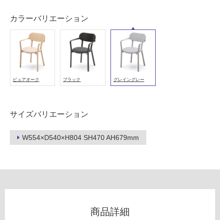
用
可
カラーバリエーション
能
(寒
冷
地
以
ピュアオーク
ブラック
グレイングレー
外)
使
用
サイズバリエーション
不
可
W554×D540×H804 SH470 AH679mm
フ
ロ
商品詳細