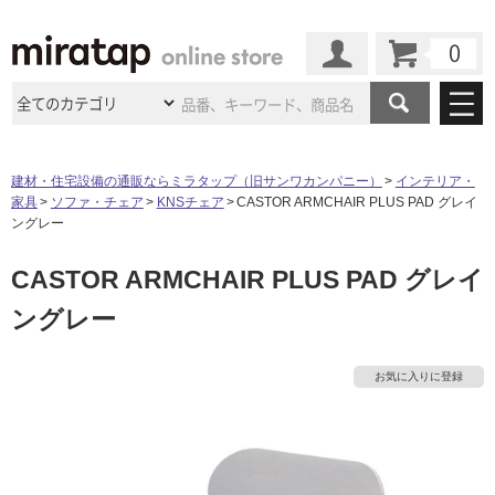
カート
マイページ
商品カテゴリ
建材・住宅設備の通販ならミラタップ（旧サンワカンパニー）
インテリア・
家具
ソファ・チェア
KNSチェア
CASTOR ARMCHAIR PLUS PAD グレイ
施工事例
洗面所・水回り
タイル
ングレー
ショールーム
施工事例
法人案件納入事例
CASTOR ARMCHAIR PLUS PAD グレイ
キッチン
浴室（風呂・
バスルー
ム）・
トイレ
ショールームの
ご案内
東京
ショールーム
ングレー
ミラタップ
のあるくらし
お客様訪問
インタビュー
ドア（扉）・
建具・玄関
サポート
扉
エクステリア
（外構）
大阪
ショールーム
仙台
ショールーム
店舗・施設事例
お気に入りに登録
その他サービス
ご利用ガイド
初めての方へ
タ
ウッドデッキ
フローリング・
床材
名古屋
ショールーム
京都
ショールーム
ミラタップと
創る家
工事会社紹介
Coziコンシ
よくある質問
お問い合わせ
イ
ASOLIE
ェルジュ
収納
インテリア・
家具
福岡
ショールーム
札幌スマート
ショールー